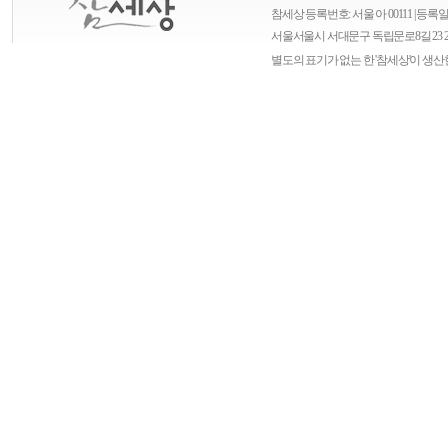
참세상 등록번호: 서울 아 00111 | 등록일자
서울
서울시 서대문구 독립문로8길 23 
별도의 표기가 없는 한 '참세상'이 생