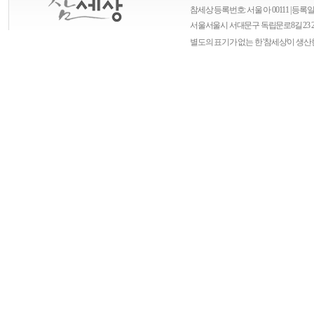
참세상 등록번호: 서울 아 00111 | 등록일자
서울
서울시 서대문구 독립문로8길 23 
별도의 표기가 없는 한 '참세상'이 생