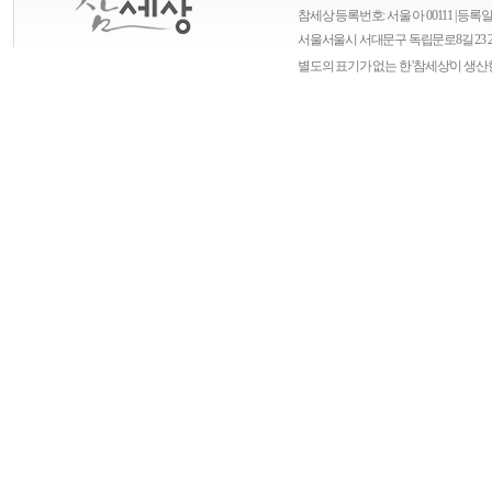
참세상 등록번호: 서울 아 00111 | 등록일자
서울
서울시 서대문구 독립문로8길 23 
별도의 표기가 없는 한 '참세상'이 생