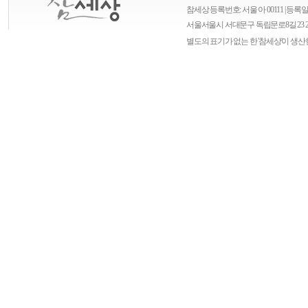
참세상 등록번호: 서울 아 00111 | 등록일자
서울
서울시 서대문구 독립문로8길 23 
별도의 표기가 없는 한 '참세상'이 생