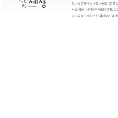
참세상 등록번호: 서울 아 00111 | 등록일자
서울
서울시 서대문구 독립문로8길 23 
별도의 표기가 없는 한 '참세상'이 생