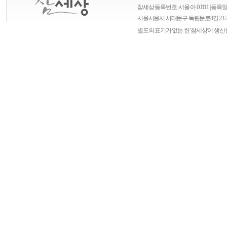
참세상 등록번호: 서울 아 00111 | 등록일자
서울
서울시 서대문구 독립문로8길 23 
별도의 표기가 없는 한 '참세상'이 생