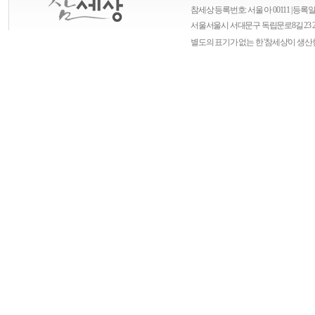
참세상 등록번호: 서울 아 00111 | 등록일자
서울
서울시 서대문구 독립문로8길 23 
별도의 표기가 없는 한 '참세상'이 생