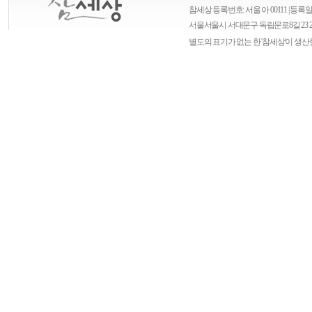
참세상 등록번호: 서울 아 00111 | 등록일자
서울
서울시 서대문구 독립문로8길 23 
별도의 표기가 없는 한 '참세상'이 생