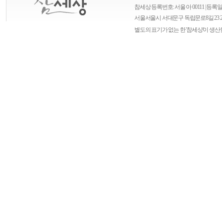
참세상 등록번호: 서울 아 00111 | 등록일자
서울
서울시 서대문구 독립문로8길 23 
별도의 표기가 없는 한 '참세상'이 생