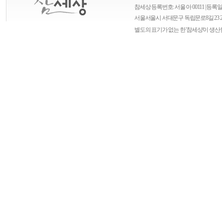
참세상 등록번호: 서울 아 00111 | 등록일자
서울
서울시 서대문구 독립문로8길 23 
별도의 표기가 없는 한 '참세상'이 생