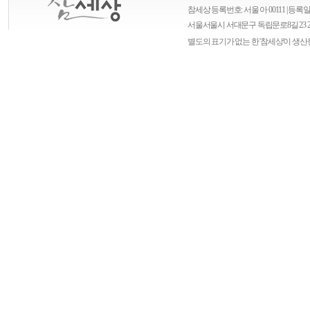
참세상 등록번호: 서울 아 00111 | 등록일자
서울
서울시 서대문구 독립문로8길 23 
별도의 표기가 없는 한 '참세상'이 생