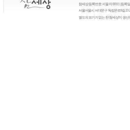
참세상 등록번호: 서울 아 00111 | 등록일자
서울
서울시 서대문구 독립문로8길 23 
별도의 표기가 없는 한 '참세상'이 생