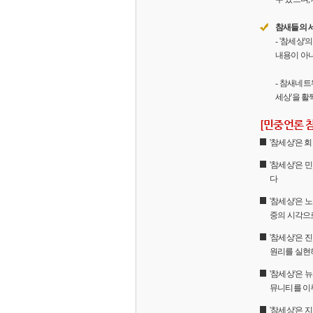
참새들의 
- '참세상
내용이 아니
- 참새네트
세상'을 활
[민중언론 
'참세상'은
'참세상'은 
다
'참세상'은 
중의 시각으
'참세상'은
원리를 실현
'참세상'은 
뮤니티를 이
'참세상'은