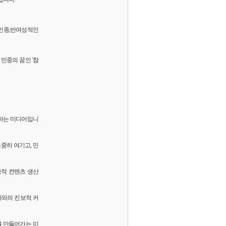
 반인종,반여성적인
민중의 꿈인 '참
화하는 미디어입니
소중히 여기고, 민
중적 컨텐츠 생산
독자와의 진보적 커
를 만들어가는 미