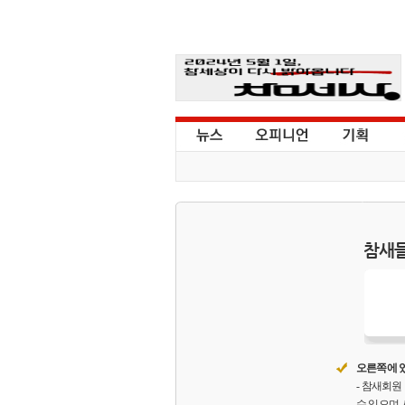
참새들
오른쪽에 있
- 참새회
수 있으며,