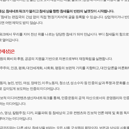
세상, 참새네트워크가 열리고 참세상을 향한 참새들의 반란의 날갯짓이 시작됩니다.
'의 '참새'는 편집국의 간섭 없이 직접 '현장기자석'에 글을 등록할 수 있습니다. 상업적이거나
면 어떤 제약도 받지 않습니다.
워크에서 무리를 지어 전선 위를 나르는 당당한 참새가 되어 만납시다. 부디 참새들의 힘으로 
짝 열어갑시다.
참세상]은
 회원의 회비와 후원, 공공의 지원을 기반으로 자본으로부터 재정독립을 실현합니다.
민주주의, 인권, 평화, 대안세계화, 사회화, 평등의 보편적 가치를 지향하고, 대안 담론을 여론
노동자, 농민, 빈민, 여성, 장애인, 이주노동자, 청소년, 성소수자 등 민중의 삶과 투쟁과 문화를 
로 깊이있게 보도하는 민중의 미디어입니다.
 진보적 미디어컨텐츠생산자네트워크를 통해, 민중운동의 공적 자산으로서의 운영원리와 민
하는 미디어입니다.
뉴스, 영상, 칼럼주장, 디카, 피플파워 등 참세상의 고유 컨텐츠와 진보적 언론 매체 및 회원 
루어가는 미디어입니다.
 지금까지와는 다른 세상, 참세상을 바라는 모든 사회 구성원의 희망이자, 보편과 상식의 사회