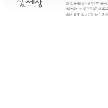
참세상 등록번호: 서울 아 00111 | 등록일자
서울
서울시 서대문구 독립문로8길 23 
별도의 표기가 없는 한 '참세상'이 생