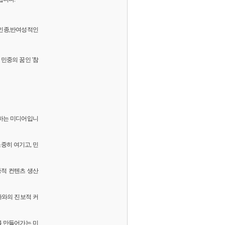
 반인종,반여성적인
민중의 꿈인 '참
화하는 미디어입니
소중히 여기고, 민
중적 컨텐츠 생산
독자와의 진보적 커
를 만들어가는 미