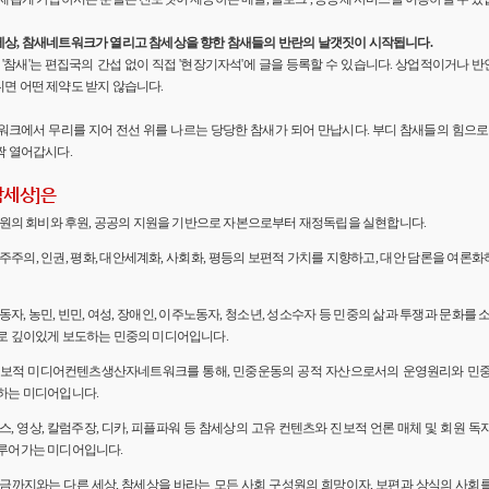
세상, 참새네트워크가 열리고 참세상을 향한 참새들의 반란의 날갯짓이 시작됩니다.
'의 '참새'는 편집국의 간섭 없이 직접 '현장기자석'에 글을 등록할 수 있습니다. 상업적이거나
면 어떤 제약도 받지 않습니다.
워크에서 무리를 지어 전선 위를 나르는 당당한 참새가 되어 만납시다. 부디 참새들의 힘으로 
짝 열어갑시다.
참세상]은
 회원의 회비와 후원, 공공의 지원을 기반으로 자본으로부터 재정독립을 실현합니다.
민주주의, 인권, 평화, 대안세계화, 사회화, 평등의 보편적 가치를 지향하고, 대안 담론을 여론
노동자, 농민, 빈민, 여성, 장애인, 이주노동자, 청소년, 성소수자 등 민중의 삶과 투쟁과 문화를 
로 깊이있게 보도하는 민중의 미디어입니다.
 진보적 미디어컨텐츠생산자네트워크를 통해, 민중운동의 공적 자산으로서의 운영원리와 민
하는 미디어입니다.
뉴스, 영상, 칼럼주장, 디카, 피플파워 등 참세상의 고유 컨텐츠와 진보적 언론 매체 및 회원 
루어가는 미디어입니다.
 지금까지와는 다른 세상, 참세상을 바라는 모든 사회 구성원의 희망이자, 보편과 상식의 사회