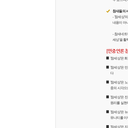
참새들의 
- '참세상
내용이 아니
- 참새네트
세상'을 활
[민중언론 
'참세상'은
'참세상'은 
다
'참세상'은 
중의 시각으
'참세상'은
원리를 실현
'참세상'은 
뮤니티를 이
'참세상'은