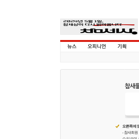
참새들
오른쪽에 있
- 참새회
수 있으며,