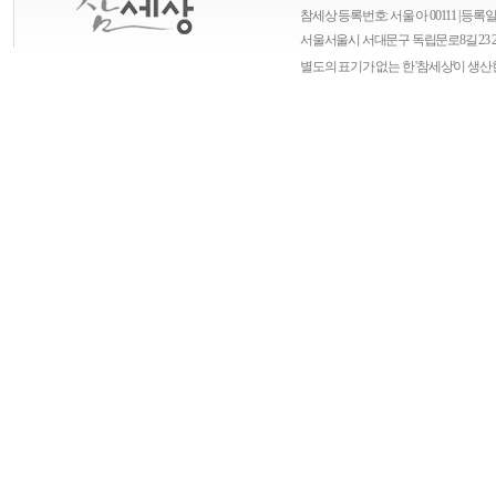
참세상 등록번호: 서울 아 00111 | 등록일자
서울
서울시 서대문구 독립문로8길 23 
별도의 표기가 없는 한 '참세상'이 생