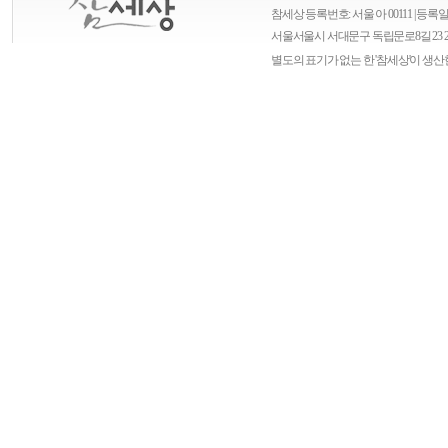
참세상 등록번호: 서울 아 00111 | 등록일자
서울
서울시 서대문구 독립문로8길 23 
별도의 표기가 없는 한 '참세상'이 생