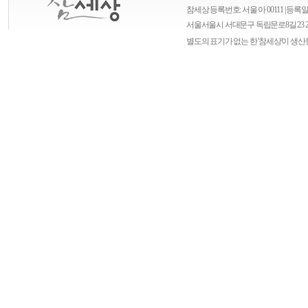
참세상 등록번호: 서울 아 00111 | 등록일자
서울
서울시 서대문구 독립문로8길 23 
별도의 표기가 없는 한 '참세상'이 생