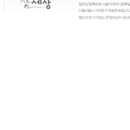
참세상 등록번호: 서울 아 00111 | 등록일자
서울
서울시 서대문구 독립문로8길 23 
별도의 표기가 없는 한 '참세상'이 생