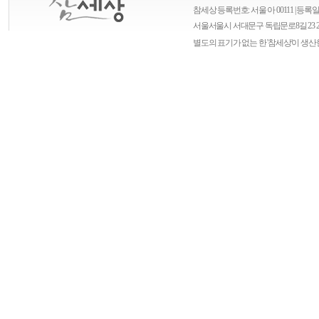
참세상 등록번호: 서울 아 00111 | 등록일자
서울
서울시 서대문구 독립문로8길 23 
별도의 표기가 없는 한 '참세상'이 생