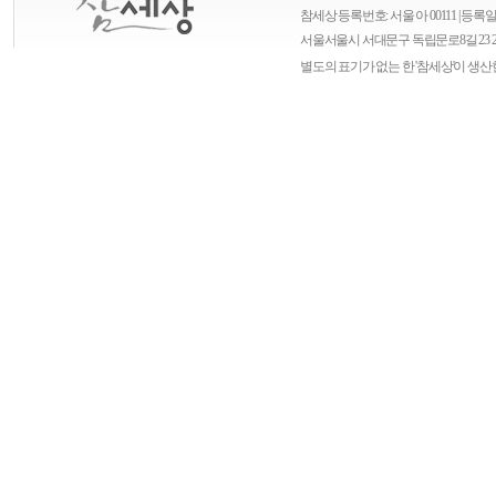
참세상 등록번호: 서울 아 00111 | 등록일자
서울
서울시 서대문구 독립문로8길 23 
별도의 표기가 없는 한 '참세상'이 생