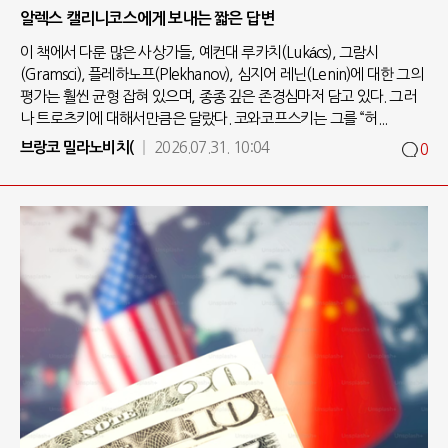
알렉스 캘리니코스에게 보내는 짧은 답변
이 책에서 다룬 많은 사상가들, 예컨대 루카치(Lukács), 그람시
(Gramsci), 플레하노프(Plekhanov), 심지어 레닌(Lenin)에 대한 그의
평가는 훨씬 균형 잡혀 있으며, 종종 깊은 존경심마저 담고 있다. 그러
나 트로츠키에 대해서만큼은 달랐다. 코와코프스키는 그를 “허...
브랑코 밀라노비치(
2026.07.31. 10:04
0