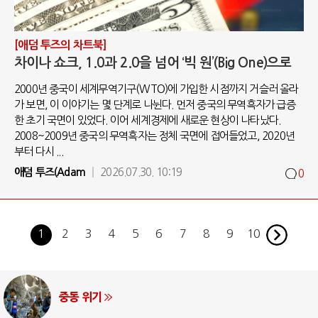
[애덤 투즈의 차트북]
차이나 쇼크, 1.0과 2.0을 넘어 ‘빅 원’(Big One)으로
2000년 중국이 세계무역기구(WTO)에 가입한 시점까지 거슬러 올라
가 보면, 이 이야기는 몇 단계로 나뉜다. 먼저 중국의 무역흑자가 급증
한 초기 국면이 있었다. 이어 세계경제에 새로운 현상이 나타났다.
2008~2009년 중국의 무역흑자는 정체 국면에 접어들었고, 2020년
부터 다시 ...
애덤 투즈(Adam
2026.07.30. 10:19
0
1
2
3
4
5
6
7
8
9
10
AI와 인간