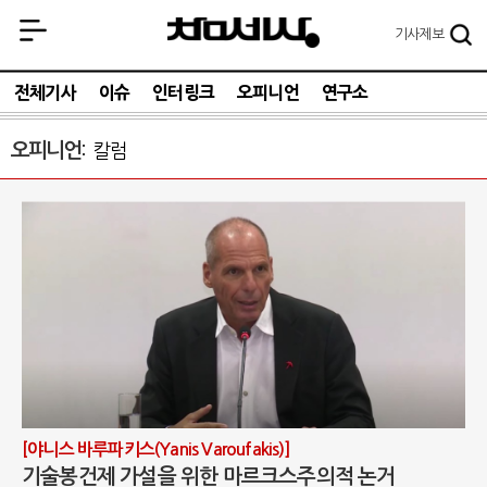
기사
제보
전체기사
이슈
인터링크
오피니언
연구소
오피니언
칼럼
[야니스 바루파키스(Yanis Varoufakis)]
기술봉건제 가설을 위한 마르크스주의적 논거