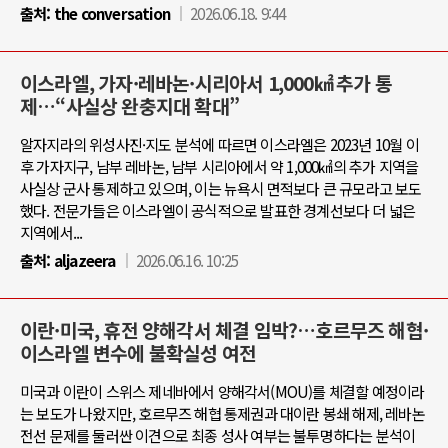
출처:
the conversation
2026.06.18. 9:44
이스라엘, 가자·레바논·시리아서 1,000㎢ 추가 통
제…“사실상 완충지대 확대”
알자지라의 위성사진·지도 분석에 따르면 이스라엘은 2023년 10월 이
후 가자지구, 남부 레바논, 남부 시리아에서 약 1,000㎢의 추가 지역을
사실상 군사 통제하고 있으며, 이는 뉴욕시 면적보다 큰 규모라고 보도
했다. 전문가들은 이스라엘이 공식적으로 발표한 경계선보다 더 넓은
지역에서...
출처:
aljazeera
2026.06.16. 10:25
이란·미국, 휴전 양해각서 체결 임박?…호르무즈 해협·
이스라엘 변수에 불확실성 여전
미국과 이란이 스위스 제네바에서 양해각서(MOU)를 체결할 예정이라
는 보도가 나왔지만, 호르무즈 해협 통제권과 대이란 봉쇄 해제, 레바논
전선 문제를 둘러싼 이견으로 최종 성사 여부는 불투명하다는 분석이