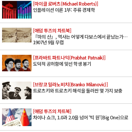
[마이클 로버츠(Michael Roberts)]
인플레이션 이론 1부: 주류 경제학
[애덤 투즈의 차트북]
『마의 산』, 역사는 어떻게 다보스에서 끝났는가…
1907년 9월 무렵
[프라바트 파트나익(Prabhat Patnaik)]
도덕적 공허함에 맞선 학생 봉기
[브랑코 밀라노비치(Branko Milanovic)]
트로츠키와 트로츠키 해석을 둘러싼 몇 가지 보충
[애덤 투즈의 차트북]
차이나 쇼크, 1.0과 2.0을 넘어 ‘빅 원’(Big One)으로