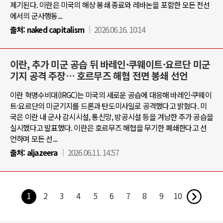
제기된다. 이란은 미국의 해상 봉쇄 종료와 레바논을 포함한 모든 전선
에서의 군사행동...
출처:
naked capitalism
2026.06.16. 10:14
이란, 추가 미군 공습 뒤 바레인·쿠웨이트·요르단 미군
기지 공격 주장… 호르무즈 해협 전면 봉쇄 선언
이란 혁명수비대(IRGC)는 미국의 새로운 공습에 대응해 바레인·쿠웨이
트·요르단의 미군기지를 드론과 탄도미사일로 공격했다고 밝혔다. 미
국은 이란 내 군사 감시시설, 통신망, 방공시설 등을 겨냥한 추가 공습을
실시했다고 발표했다. 이란은 호르무즈 해협을 무기한 폐쇄한다고 선
언하며 모든 선...
출처:
aljazeera
2026.06.11. 14:57
1
2
3
4
5
6
7
8
9
10