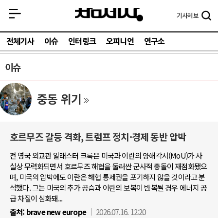
기사
제보
전체기사
이슈
인터링크
오피니언
연구소
이슈
중동 위기
호르무즈 갈등 격화, 트럼프 정치·경제 동반 압박
전 영국 외교관 알래스터 크룩은 미국과 이란의 양해각서(MoU)가 사
실상 무력화되면서 호르무즈 해협을 둘러싼 군사적 충돌이 재점화됐으
며, 미국의 압박에도 이란은 해협 통제권을 포기하지 않을 것이라고 분
석했다. 그는 미국의 추가 공습과 이란의 보복이 반복될 경우 에너지 공
급 차질이 심화돼...
출처:
brave new europe
2026.07.16. 12:20