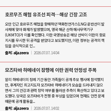
호르무즈 해협 유조선 피격…해상 긴장 고조
오만 인근 호르무즈 해협을 항해하던 액화천연가스(LNG) 운반선이 발
사체에 맞아 화재가 발생했으며, 영국 해군 산하 해사무역기구
(UKMTO)가 이를 확인했다. 이란 국영방송은 해당 선박이 이란의 항로
지시를 무시한 뒤 공격을 받았다고 보도했지만, 이란 정부는 공격의 책
임을 공식적으로 인...
출처:
aljazeera
2026.07.07. 14:04
모즈타바 하메네이 잠행에 이란 권력 안정성 주목
알리 하메네이의 장례 기간 동안 가족들이 공개 추모 행사에 참석했지
만, 후계자인 최고지도자 모즈타바 하메네이가 모습을 드러내지 않으
면서 그의 건강과 권력 장악 여부를 둘러싼 추측이 확산하고 있다고 보
도했다. 당국은 모즈타바가 전쟁 중 부상을 입었으며 현재도 안전 문제
때문에 공개 활동을...
출처:
aljazeera
2026.07.07. 14:02