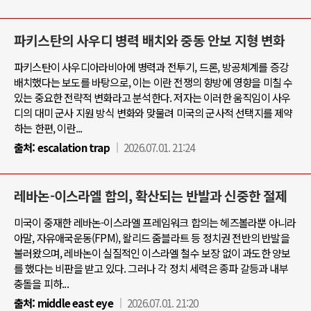
파키스탄의 사우디 병력 배치와 중동 안보 지형 변화
파키스탄이 사우디아라비아에 병력과 전투기, 드론, 방공체계를 증강
배치했다는 보도를 바탕으로, 이는 이란 전쟁의 향방에 영향을 미칠 수
있는 중요한 전략적 변화라고 분석한다. 저자는 이러한 움직임이 사우
디의 대미 군사 지원 방식 변화와 맞물려 미국의 군사적 선택지를 제약
하는 한편, 이란...
출처:
escalation trap
2026.07.01. 21:24
레바논-이스라엘 합의, 확산되는 반발과 신중한 절제
미국이 중재한 레바논-이스라엘 프레임워크 합의는 헤즈볼라뿐 아니라
아말, 자유애국운동(FPM), 왈리드 줌블라트 등 정치권 전반의 반발을
불러왔으며, 레바논이 실질적인 이스라엘 철수 보장 없이 과도한 양보
를 했다는 비판을 받고 있다. 그러나 각 정치 세력은 종파 갈등과 내부
충돌을 피하...
출처:
middle east eye
2026.07.01. 21:20