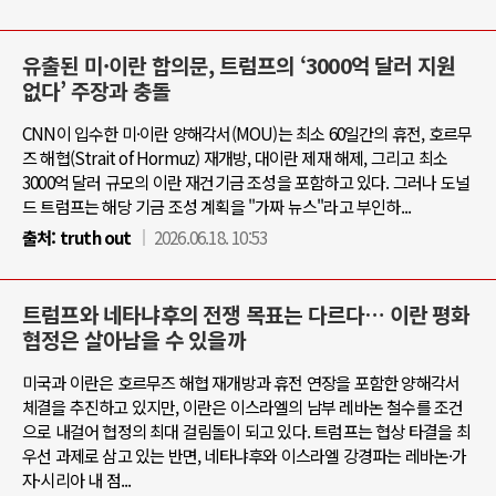
유출된 미·이란 합의문, 트럼프의 ‘3000억 달러 지원
없다’ 주장과 충돌
CNN이 입수한 미·이란 양해각서(MOU)는 최소 60일간의 휴전, 호르무
즈 해협(Strait of Hormuz) 재개방, 대이란 제재 해제, 그리고 최소
3000억 달러 규모의 이란 재건기금 조성을 포함하고 있다. 그러나 도널
드 트럼프는 해당 기금 조성 계획을 "가짜 뉴스"라고 부인하...
출처:
truth out
2026.06.18. 10:53
트럼프와 네타냐후의 전쟁 목표는 다르다… 이란 평화
협정은 살아남을 수 있을까
미국과 이란은 호르무즈 해협 재개방과 휴전 연장을 포함한 양해각서
체결을 추진하고 있지만, 이란은 이스라엘의 남부 레바논 철수를 조건
으로 내걸어 협정의 최대 걸림돌이 되고 있다. 트럼프는 협상 타결을 최
우선 과제로 삼고 있는 반면, 네타냐후와 이스라엘 강경파는 레바논·가
자·시리아 내 점...