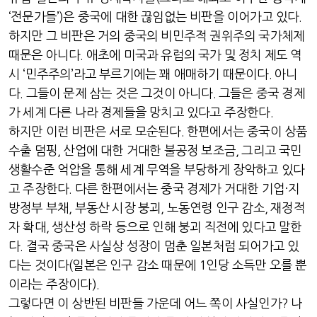
‘
전문가들
’)
은 중국에 대한 끊임없는 비판을 이어가고 있다
.
하지만 그 비판은 거의 중국의 비민주적 권위주의 국가체제
때문은 아니다
.
애초에 미국과 유럽의 국가 및 정치 제도 역
시
‘
민주주의
’
라고 부르기에는 꽤 애매하기 때문이다
.
아니
다
.
그들이 문제 삼는 것은 그것이 아니다
.
그들은 중국 경제
가 세계 다른 나라 경제들을 망치고 있다고 주장한다
.
하지만 이런 비판은 서로 모순된다
.
한편에서는 중국이 상품
수출 덤핑
,
산업에 대한 거대한 불공정 보조금
,
그리고 국민
생활수준 억압을 통해 세계 무역을 부당하게 장악하고 있다
고 주장한다
.
다른 한편에서는 중국 경제가 거대한 기업
·
지
방정부 부채
,
부동산 시장 붕괴
,
노동연령 인구 감소
,
재정적
자 확대
,
생산성 하락 등으로 인해 붕괴 직전에 있다고 말한
다
.
결국 중국은 사실상 성장이 멈춘 일본처럼 되어가고 있
다는 것이다
(
일본은 인구 감소 때문에
1
인당 소득만 오를 뿐
이라는 주장이다
).
그렇다면 이 상반된 비판들 가운데 어느 쪽이 사실인가
?
나