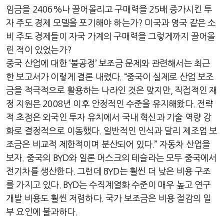
임금을
2406%
나 끌어올리고 구매력을
25
배 증가시킨 투
자 주도 경제 모델을 포기해야 하는가
?
미국과 영국 같은 소
비 주도 경제들이 자국 가계의 구매력을 그렇게까지 끌어올
린 적이 있었는가
?
중국 산업에 대한
‘
불공정
’
보조금 문제와 관련해서는 최근
한 보고서가 이렇게 결론 내렸다
. “
중국이 실제로 산업 보조
금을 적극적으로 활용하는 나라인 것은 맞지만
,
직접적인 재
정 지원은
2008
년 이후 안정적인 수준을 유지해왔다
.
전략
적 초점은 외국인 투자 유치에서 국내 혁신과 기술 역량 강
화로 결정적으로 이동했다
.
일반적인 인식과 달리 제조업 보
조금은 비교적 제한적이며 분산되어 있다
.”
자동차 산업을
보자
.
중국의
BYD
와 일론 머스크의 테슬라는 모두 중국에서
전기차를 생산한다
.
그런데
BYD
는 훨씬 더 낮은 비용 구조
를 가지고 있다
. BYD
는 수직계열화 수준이 매우 높고 연구
개발 비용도 훨씬 저렴하다
.
국가 보조금은 비용 절감의 일
부 요인에 불과하다
.