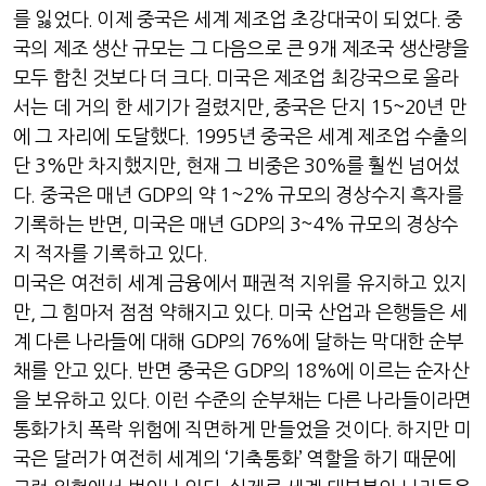
를 잃었다
.
이제 중국은 세계 제조업 초강대국이 되었다
.
중
국의 제조 생산 규모는 그 다음으로 큰
9
개 제조국 생산량을
모두 합친 것보다 더 크다
.
미국은 제조업 최강국으로 올라
서는 데 거의 한 세기가 걸렸지만
,
중국은 단지
15~20
년 만
에 그 자리에 도달했다
. 1995
년 중국은 세계 제조업 수출의
단
3%
만 차지했지만
,
현재 그 비중은
30%
를 훨씬 넘어섰
다
.
중국은 매년
GDP
의 약
1~2%
규모의 경상수지 흑자를
기록하는 반면
,
미국은 매년
GDP
의
3~4%
규모의 경상수
지 적자를 기록하고 있다
.
미국은 여전히 세계 금융에서 패권적 지위를 유지하고 있지
만
,
그 힘마저 점점 약해지고 있다
.
미국 산업과 은행들은 세
계 다른 나라들에 대해
GDP
의
76%
에 달하는 막대한 순부
채를 안고 있다
.
반면 중국은
GDP
의
18%
에 이르는 순자산
을 보유하고 있다
.
이런 수준의 순부채는 다른 나라들이라면
통화가치 폭락 위험에 직면하게 만들었을 것이다
.
하지만 미
국은 달러가 여전히 세계의
‘
기축통화’
역할을 하기 때문에