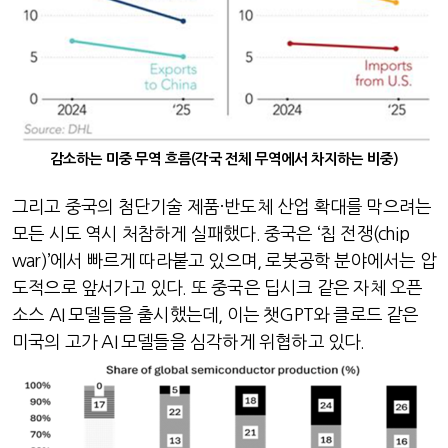
감소하는 미중 무역 흐름
(각국 전체 무역에서 차지하는 비중)
그리고 중국의 첨단기술 제품
·
반도체 산업 확대를 막으려는
모든 시도 역시 처참하게 실패했다
.
중국은
‘
칩 전쟁
(chip
war)’
에서 빠르게 따라붙고 있으며
,
로봇공학 분야에서는 압
도적으로 앞서가고 있다
.
또 중국은 딥시크 같은 자체 오픈
소스
AI
모델들을 출시했는데
,
이는 챗
GPT
와 클로드 같은
미국의 고가
AI
모델들을 심각하게 위협하고 있다
.