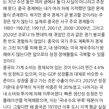
는 지난 수년 동안 여러 글에서 둘 다 사실이 아니라고 주장
해 왔다
.
중국 경제에는 내가 여러 차례 지적했던 많은 문제
들이 존재한다
.
하지만 중국 경제가 곧 붕괴할 것이라는 주
장은 맞지 않는다
.
실제로 중국은 서구 주요 경제들이
1980~1982
년
, 1991
년
, 2001
년
, 2008~2009
년
,
그리고
2020
년 코로나
19
팬데믹 때 겪었던 것과 같은 경기 붕괴를
한 번도 경험하지 않았다
.
중국의 국가 주도 계획투자 경제
는 그런 위기를 피해 왔고
,
내 생각에는 미국 제국주의가 방
해하지 않는다면 앞으로의 성장 장애물들도 극복할 수 있을
것이다
.
중국의 가계 소비는 정체되어 있는 것이 아니라 연간
4.4%
씩 성장하고 있으며
,
이는
GDP
성장률과 대체로 비슷한 수
준이다
.
성장을 끌고 가는 것은 수출이 아니다
. 2025
년 성장
가운데 순무역이 차지한 비중은 약
20%
였고
,
나머지는 국
내 소비와 투자에 의해 이루어졌다
.
빠른 생산성 성장은 인
플레이션을 억제해왔으며
,
이는
‘
국내 수요 부족
’
때문이 아
니다
.
그렇다면 왜 중국은
1978
년 이후 도시 지역 평균 실질