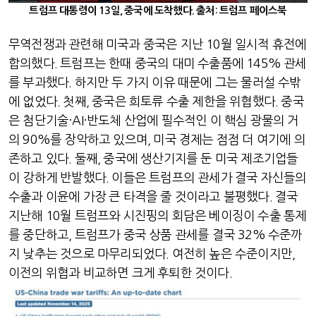
트럼프 대통령이 13일, 중국에 도착했다. 출처: 트럼프 페이스북
무역전쟁과 관련해 미국과 중국은 지난
10
월 일시적 휴전에
합의했다
.
트럼프는 한때 중국의 대미 수출품에
145%
관세
를 부과했다
.
하지만 두 가지 이유 때문에 그는 물러설 수밖
에 없었다
.
첫째
,
중국은 희토류 수출 제한을 위협했다
.
중국
은 첨단기술
·AI·
반도체 산업에 필수적인 이 핵심 광물의 거
의
90%
를 장악하고 있으며
,
미국 경제는 점점 더 여기에 의
존하고 있다
.
둘째
,
중국에 생산기지를 둔 미국 제조기업들
이 강하게 반발했다
.
이들은 트럼프의 관세가 결국 자신들의
수출과 이윤에 가장 큰 타격을 줄 것이라고 불평했다
.
결국
지난해
10
월 트럼프와 시진핑의 회담은 베이징이 수출 통제
를 중단하고
,
트럼프가 중국 상품 관세를 결국
32%
수준까
지 낮추는 것으로 마무리되었다
.
여전히 높은 수준이지만
,
이전의 위협과 비교하면 크게 후퇴한 것이다
.