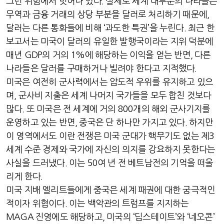
그런 위험에서 벗어나 있다
.
실제로 세계 대부분의 나라들은
무역과 금융 거래의 상당 부분을 달러로 처리하기 때문에
,
달러는 다른 통화들에 비해
‘
과도한 특권
’
을 누린다
.
최근 한
보고서는 미국이 달러의 유일한 발행국이라는 지위 덕분에
매년
GDP
의 거의
1%
에 해당하는 이익을 얻는 반면
,
다른
나라들은 달러를 구매하거나 빌려야 한다고 지적했다
.
미국은 여전히 군사력에서는 압도적 우위를 유지하고 있으
며
,
군사비 지출은 세계 나머지 국가들을 모두 합친 것보다
많다
.
또 미국은 전 세계에 거의
800
개의 해외 군사기지를
운영하고 있는 반면
,
중국은 단 하나만 가지고 있다
.
하지만
이 영역에서도 이란 전쟁은 미국 군대가 핵무기도 없는 제
3
세계 수준 경제와 국가에 자신의 의지를 강요하지 못한다는
사실을 드러냈다
.
이는
50
여 년 전 베트남전의 기억을 떠올
리게 한다
.
미국 지배 엘리트들에게 중국은 세계 패권에 대한 궁극적인
적이자 위협이다
.
이는 백악관의 트럼프를 지지하는
MAGA
진영에도 해당하고
,
미국의
‘
딥스테이트
’
와
‘
네오콘
’