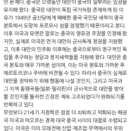
만 문제다
.
중국은 오랫동안 대만이 중국의 일부라는 입장을
유지해 왔다
.
중국은 대만이 독립 국가처럼 존재하게 된 이
유가
1949
년 공산당에게 패배한 중국 국민당 세력이 중국
본토에서 도망쳐 포르모사 섬을 점령했기 때문이라고 본다
.
이후 미국과 유엔은 말로는 중국의 영유권 주장을 인정해 왔
지만
,
실제로 미국은 먼저 대만의 군사독재 정권을 지원했
고
,
이후 대만의 민주화 이후에는 중국으로부터 영구적인 독
립을 추구하는 정당과 정치세력들을 지원해 왔다
.
대만은 중
국 본토와 매우 가까운 섬이며
,
이는 미국 본토와 가까운 푸
에르토리코나 쿠바에 비견될 수 있다
.
따라서 중국이 실제로
대만을 장악하기 위해 행동에 나설 것인지
,
그리고 미국과
그 지역 동맹국들
(
일본
·
필리핀
)
이 군사적으로 대만을 방어
할 것인지를 둘러싼 긴장은 계속 고조되었다가 완화되기를
반복하고 있다
.
무엇보다
21
세기 지정학은 점점 더 쇠퇴하고 약화되는 패권
국 미국과 떠오르는 경제 대국 중국 사이의 대결로 수렴되고
있다
.
미국은 이미 오래전에 산업
·
제조업
·
무역에서의 우위