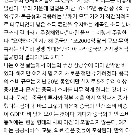
인스주의 경제학자들이 그 선두에 서 있다
.
페티스는 이렇게
말한다
. “
우리 가운데 몇몇은 지난
10~15
년 동안 중국의 무
역
·
투자 불균형과 급증하는 부채가 모두 가계가 직간접적으
로 터무니없이 낮은 소득 몫만을 유지하는 왜곡된 소득 분배
구조의 결과라고 주장해왔다
.”
마틴 울프는 이렇게 주장한
다
. “
요약하자면 지난해 중국의
1
조
2000
억 달러 규모 무역
흑자는 단순히 경쟁력 때문만이 아니라 중국의 거시경제적
불균형의 결과이기도 하다
.”
나는 이전 글들에서 이들의 주장 상당수에 이미 반박한 바
있다
.
하지만 여기서 몇 가지 새로운 점만 추가하겠다
.
중국
의 소비 규모는 지난
20
년 동안에만 실제로
5
조 달러 이상
증가했다
.
문제는 중국이 소비를 너무 적게 한다는 것이 아
니다
.
문제는 중국의 투자와 정부 지출 역시 엄청나게 증가
했다는 점이다
.
바로 그렇기 때문에 중국의 민간 소비 비중
이
GDP
대비 낮게 보이는 것이다
.
게다가 중국의 개인 소비
통계에는
‘
현물 형태의 사회 이전
’
이 포함되지 않는다
.
여기
에는 공공서비스
,
교통
,
의료 같은 것들이 포함된다
.
만약 다