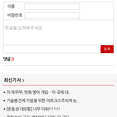
이름
비밀번호
등록
댓글
0
최신기사
미 재무부, 엔화 방어 개입…미 국채 대..
기술봉건제 가설을 위한 마르크스주의적 논..
[운동권 대모험] 너무 더워!!!!!!!