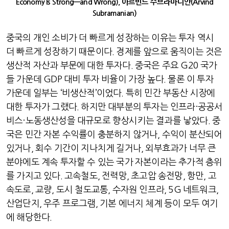
Economy Is Strong
—
and Wrong),
아르빈드 수브라마니안
(Arvind
Subramanian)
중국의 개인 소비가 더 빠르게 성장하는 이유는 투자 역시
더 빠르게 성장하기 때문이다
.
경제를 앞으로 움직이는 것은
생산적 자산과 부문에 대한 투자다
.
중국은 주요
G20
국가
들 가운데
GDP
대비 투자 비율이 가장 높다
.
물론 이 투자
가운데 일부는
‘
비생산적
’
이었다
.
특히 민간 부동산 시장에
대한 투자가 그랬다
.
하지만 대부분의 투자는 인프라
·
공공서
비스
·
노동생산성을 대규모로 향상시키는 결과를 낳았다
.
중
국은 민간 자본 수익률이 충분하지 않거나
,
수익이 분산되어
있거나
,
회수 기간이 지나치게 길거나
,
외부효과가 너무 큰
분야에도 계속 투자할 수 있는 국가 자본이라는 추가적 층위
를 가지고 있다
.
고속철도
,
전력망
,
초고압 송전망
,
항만
,
고
속도로
,
교량
,
도시 철도교통
,
수자원 인프라
, 5G
네트워크
,
산업단지
,
우주 프로그램
,
기본 에너지 체계 등이 모두 여기
에 해당한다
.