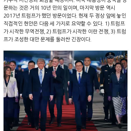
가주석 시진핑과 회담할 예정이다
.
미국 대통령이 중국을 방
문하는 것은 거의
10
년 만의 일이며
,
마지막 방문 역시
2017
년 트럼프가 했던 방문이었다
.
현재 두 정상 앞에 놓인
직접적인 현안은 다음 세 가지로 요약할 수 있다
. 1)
트럼프
가 시작한 무역전쟁
, 2)
트럼프가 시작한 이란 전쟁
, 3)
트럼
프가 조성한 대만 문제를 둘러싼 긴장이다
.