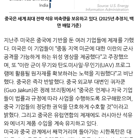
중국은 세계 최대 전략 석유 비축량을 보유하고 있다. (2025년 추정치, 백
만 배럴 기준)
지난주 미국은 중국에 기반을 둔 여러 기업들에 제재를 가했
다
.
미국은 이 기업들이
“
중동 지역 미군에 대한 이란의 군사
공격을 가능하게 하는 위성 영상을 제공했다
”
고 주장했으
며
,
또
“
이란 군이 무기와 탄도미사일
·
무인기
(UAV)
프로그
램에 활용될 원자재를 확보하려는 노력을 지원했다
”
고 비난
했다
.
중국은 즉각 반발했다
.
중국 외교부 대변인 궈자쿤
(Guo Jiakun)
은 정례 브리핑에서
“
중국은 언제나 자국 기업
들이 법률과 규정에 따라 사업을 수행하도록 요구해왔으며
,
중국 기업들의 정당한 권익을 단호하게 수호할 것
”
이라고
밝혔다
.
그리고 중국은 유럽연합의 제재에도 러시아산 석유
와 에너지 제품 수입을 계속 유지하고 있다
.
미국과 중국 관계에서 째깍거리며 돌아가는 시한폭탄은 대