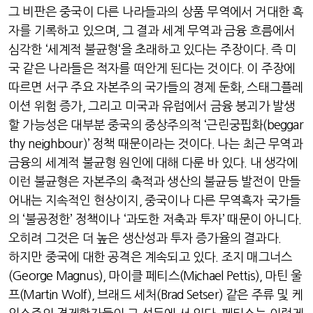
그 비판은 중국이 다른 나라들과의 상품 무역에서 거대한 흑
자를 기록하고 있으며
,
그 결과 세계 무역과 금융 흐름에서
심각한
‘
세계적 불균형
‘
을 초래하고 있다는 주장이다
.
즉 미
국 같은 나라들은 적자를 떠안게 된다는 것이다
.
이 주장에
따르면 서구 주요 자본주의 국가들의 경제 둔화
,
스태그플레
이션 위험 증가
,
그리고 미국과 유럽에서 금융 붕괴가 발생
할 가능성은 대부분 중국의 중상주의적
‘
근린궁핍화
(beggar
thy neighbour)’
정책 때문이라는 것이다
.
나는 최근 무역과
금융의 세계적 불균형 원인에 대해 다룬 바 있다
.
내 생각에
이런 불균형은 자본주의 축적과 생산의 불균등 발전이 만들
어내는 지속적인 현상이지
,
중국이나 다른 무역흑자 국가들
의
‘
불공정한
’
정책이나
‘
과도한 저축과 투자
’
때문이 아니다
.
오히려 그것은 더 높은 생산성과 투자 증가율의 결과다
.
하지만 중국에 대한 공격은 계속되고 있다
.
조지 매그너스
(George Magnus),
마이클 페티스
(Michael Pettis),
마틴 울
프
(Martin Wolf),
브래드 세처
(Brad Setser)
같은 주류 및 케