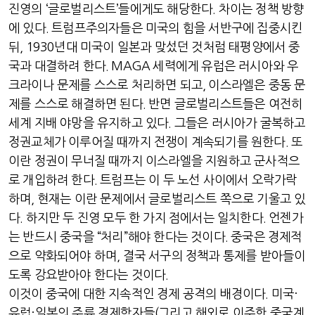
진영의
‘
글로벌리스트
’
들에게도 해당한다
.
차이는 정책 방향
에 있다
.
트럼프주의자들은 미국의 힘을 서반구에 집중시킨
뒤
, 1930
년대 미국이 일본과 맞섰던 것처럼 태평양에서 중
국과 대결하려 한다
. MAGA
세력에게 유럽은 러시아와 우
크라이나 문제를 스스로 처리하면 되고
,
이스라엘은 중동 문
제를 스스로 해결하면 된다
.
반면 글로벌리스트들은 여전히
세계 지배 야망을 유지하고 있다
.
그들은 러시아가 굴복하고
정권교체가 이루어질 때까지 전쟁이 계속되기를 원한다
.
또
이란 정권이 무너질 때까지 이스라엘을 지원하고 군사적으
로 개입하려 한다
.
트럼프는 이 두 노선 사이에서 오락가락
하며
,
현재는 이란 문제에서 글로벌리스트 쪽으로 기울고 있
다
.
하지만 두 진영 모두 한 가지 점에서는 일치한다
.
언젠가
는 반드시 중국을
“
처리
”
해야 한다는 것이다
.
중국은 경제적
으로 약화되어야 하며
,
결국 서구의 정책과 통제를 받아들이
도록 강요받아야 한다는 것이다
.
이것이 중국에 대한 지속적인 경제 공격의 배경이다
.
미국
·
유럽
·
일본의 주류 경제학자들
(
그리고 해외로 이주한 중국계