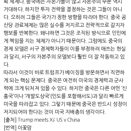
획 체제다
.
중국에는 자본가들이 많고 자본주의 부문 역시
거대하다
.
하지만 투자 전략을 결정하는 것은 그들이 아니
다
.
오히려 그들은 국가가 정한 방향을 따라야 한다
.
중국 공
산당 관료체제는 많은 실수를 저지르고 전략적으로 갈지자
행보를 반복한다
.
왜냐하면 그것은 조직된 방식으로 인민에
게 책임을 지는 체제가 아니기 때문이다
.
그럼에도 중국의
경제 모델은 서구 경제학자들이 이를 부정하려 애쓰는 현실
과 달리
,
서구의 자본주의 모델보다 훨씬 더 잘 작동하고 있
다
.
따라서 이것이 바로 트럼프가 베이징을 방문하면서 직면하
게 되는 핵심 문제다
.
중국은 여전히 미국의 경제력과 군사
력에 크게 뒤처져 있을 수 있다
.
하지만 중국은 다른 어떤
‘
신
흥국
’
이나
‘
개발도상국
’(
인도를 포함해서도
)
과 달리 빠르게
미국을 따라잡고 있다
.
그렇기 때문에 중국은 반드시 성장이
저지되어야 한다는 것이 미국 지배층의 생각이다
.
[
출처
]
Trump meets Xi: US v China
[
번역
]
이꽃맘