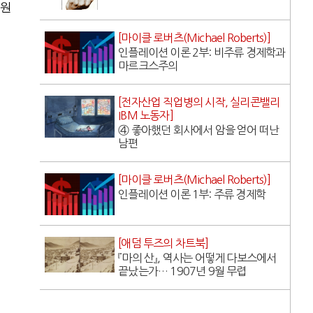
 원
[마이클 로버츠(Michael Roberts)]
인플레이션 이론 2부: 비주류 경제학과
마르크스주의
[전자산업 직업병의 시작, 실리콘밸리
IBM 노동자]
④ 좋아했던 회사에서 암을 얻어 떠난
남편
[마이클 로버츠(Michael Roberts)]
인플레이션 이론 1부: 주류 경제학
[애덤 투즈의 차트북]
『마의 산』, 역사는 어떻게 다보스에서
끝났는가… 1907년 9월 무렵