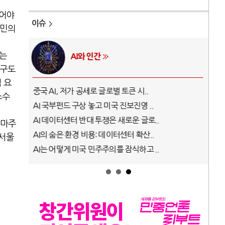
되어야
이슈
시민의
리는
AI와 인간
누구도
 요
중국 AI, 저가 공세로 글로벌 토큰 시..
전쟁
소수
AI 국부펀드 구상 놓고 미국 진보진영 ..
EU
AI 데이터센터 반대 투쟁은 새로운 글로..
나토
 마주
AI의 숨은 환경 비용: 데이터센터 확산..
우크
 서울
AI는 어떻게 미국 민주주의를 잠식하고 ..
러·