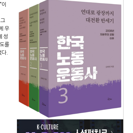
”이
 그
에 우
제 성
제도를
었다.