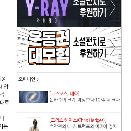
쇄성
오피니언
다 압
[코스모스, 대화]
소수
은하수의 크기, 예상보다 10% 더 크다
그대로
구나
[크리스 헤지스(Chris Hedges)]
아가는
백악관의 대부, 트럼프의 마피아 정치