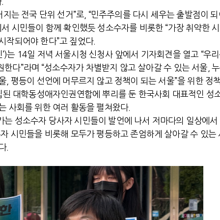
.
러지는 전국 단위 선거”로, “민주주의를 다시 세우는 출발점이 
에서 시민들이 함께 확인했듯 성소수자를 비롯한 “가장 취약한 
시작되어야 한다”고 짚었다.
)는 14일 저녁 서울시청 신청사 앞에서 기자회견을 열고 “우
전쟁
중동 위기
한다”라며 “성소수자가 차별받지 않고 살아갈 수 있는 서울, 
, 평등이 선언에 머무르지 않고 정책이 되는 서울”을 위한 정책
전의 역..
호르무즈 갈등 격화, 트럼프 정치·경제 ..
설립된 대학동성애자인권연합에 뿌리를 둔 한국사회 대표적인 성
러시아..
호르무즈 해협 통행료를 철회한 트럼프
는 사회를 위한 여러 활동을 펼쳐왔다.
지 공..
이란, 호르무즈 해협 봉쇄 선택한 배경
가는 성소수자 당사자 시민들이 발언에 나서 저마다의 일상에서
 네덜란..
트럼프, 이란 압박수단 한계 직면
수자 시민들을 비롯해 모두가 평등하고 존엄하게 살아갈 수 있는
…민간 ..
하마스, 가자 통치권 이양으로 휴전 의지..
다.