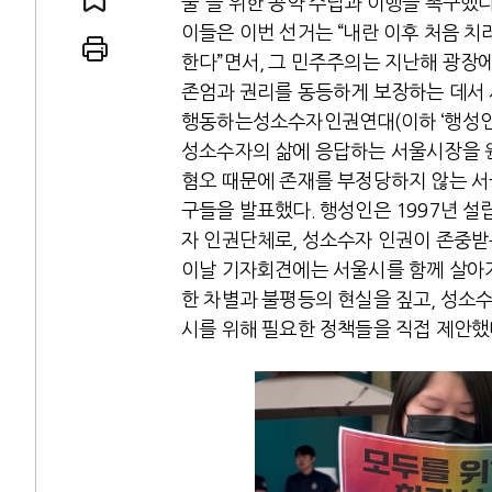
울”을 위한 공약 수립과 이행을 촉구했다
이들은 이번 선거는 “내란 이후 처음 치
한다”면서, 그 민주주의는 지난해 광장
존엄과 권리를 동등하게 보장하는 데서 
행동하는성소수자인권연대(이하 ‘행성인’
 인간
러시아-우크라이나 
성소수자의 삶에 응답하는 서울시장을 원
혐오 때문에 존재를 부정당하지 않는 서울
세로 글로벌 토큰 시..
전쟁의 추상화: 우크라이나, 대리
구들을 발표했다. 행성인은 1997년 
놓고 미국 진보진영 ..
EU·우크라이나 드론 협력 직후, 
자 인권단체로, 성소수자 인권이 존중받
대 투쟁은 새로운 글로..
나토, 우크라 군사지원 2027년까
이날 기자회견에는 서울시를 함께 살아
용: 데이터센터 확산..
우크라이나, 덴마크, 에스토니아,
한 차별과 불평등의 현실을 짚고, 성소
 민주주의를 잠식하고 ..
러·우크라, 대규모 공습 주고받아
시를 위해 필요한 정책들을 직접 제안했