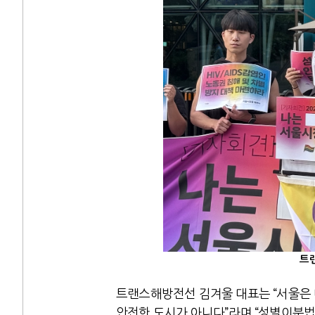
트
트랜스해방전선 김겨울 대표는 “서울은
안전한 도시가 아니다”라며 “성별이분법