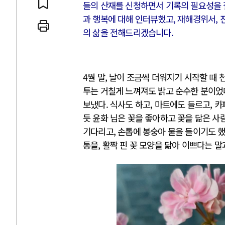
들의 산재를 신청하면서 기록의 필요성을 
과 행복에 대해 인터뷰했고, 재해경위서, 진
의 삶을 전해드리겠습니다.
 인간
러시아-우크라이나 
4월 말, 날이 조금씩 더워지기 시작할 때
투는 거칠게 느껴져도 밝고 순수한 분이었
세로 글로벌 토큰 시..
전쟁의 추상화: 우크라이나, 대리
보냈다. 식사도 하고, 마트에도 들르고, 카
놓고 미국 진보진영 ..
EU·우크라이나 드론 협력 직후, 
듯 윤화 님은 꽃을 좋아하고 꽃을 닮은 사
대 투쟁은 새로운 글로..
나토, 우크라 군사지원 2027년까지
기다리고, 손톱에 봉숭아 물을 들이기도 했
용: 데이터센터 확산..
우크라이나, 덴마크, 에스토니아,
통을, 활짝 핀 꽃 모양을 닮아 이쁘다는 말
 민주주의를 잠식하고 ..
러·우크라, 대규모 공습 주고받아