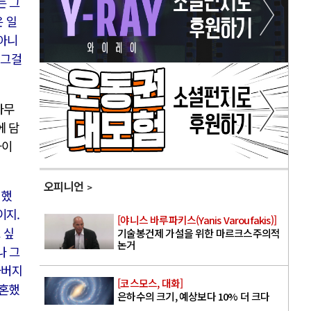
는 그
 일
 아니
 그걸
사무
에 담
나이
오피니언
 했
이지.
[야니스 바루파키스(Yanis Varoufakis)]
 싶
기술봉건제 가설을 위한 마르크스주의적
논거
나 그
아버지
[코스모스, 대화]
결혼했
은하수의 크기, 예상보다 10% 더 크다