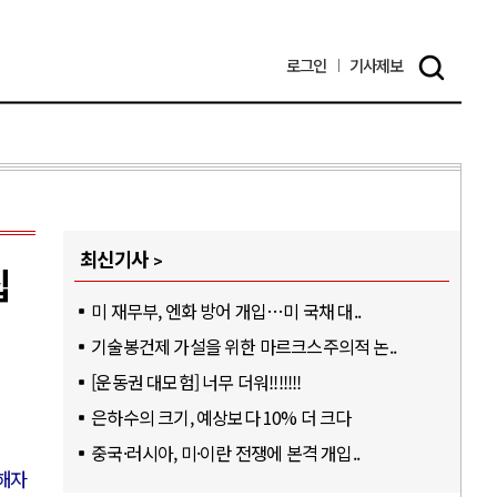
로그인
기사
제보
최신기사
집
미 재무부, 엔화 방어 개입…미 국채 대..
기술봉건제 가설을 위한 마르크스주의적 논..
[운동권 대모험] 너무 더워!!!!!!!
은하수의 크기, 예상보다 10% 더 크다
중국·러시아, 미·이란 전쟁에 본격 개입..
해자