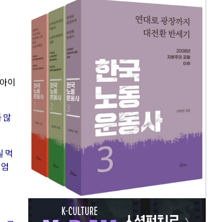
 아이
 많
실 먹
 엄