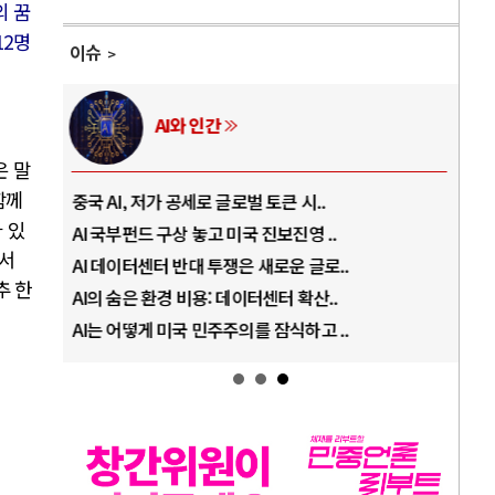
의 꿈
12명
이슈
AI와 인간
은 말
함께
중국 AI, 저가 공세로 글로벌 토큰 시..
전쟁
 있
AI 국부펀드 구상 놓고 미국 진보진영 ..
EU
해서
AI 데이터센터 반대 투쟁은 새로운 글로..
나토
추 한
AI의 숨은 환경 비용: 데이터센터 확산..
우크
AI는 어떻게 미국 민주주의를 잠식하고 ..
러·