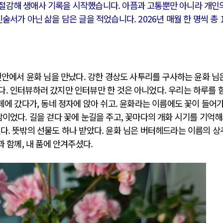
절감해 생애사 기록을 시작했습니다. 아픔과 고통뿐만 아니라 개인
술서가 아닌 삶을 담은 글을 적었습니다. 2026년 매월 한 명씩 총 
전쟁
중동 위기
 천안에서 윤화 님을 만났다. 강한 경상도 사투리를 구사하는 윤화 님
다. 인터뷰하러 갔지만 인터뷰만 한 것은 아니었다. 우리는 하루를 
전의 역..
호르무즈 갈등 격화, 트럼프 정치·경제 ..
페에 갔다가, 동네 정자에 앉아 쉬고. 윤화라는 이름에도 꽃이 들어가
러시아..
호르무즈 해협 통행료를 철회한 트럼프
람이었다. 길을 걷다 꽃에 눈길을 주고, 꽃마다의 개화 시기를 기억
 공..
이란, 호르무즈 해협 봉쇄 선택한 배경
다. 뜻밖의 선물도 하나 받았다. 윤화 님은 버터헤드라는 이름의 상
 네덜란..
트럼프, 이란 압박수단 한계 직면
과 함께, 내 품에 안겨주셨다.
…민간 ..
하마스, 가자 통치권 이양으로 휴전 의지..