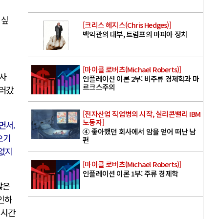
 싶
[크리스 헤지스(Chris Hedges)]
백악관의 대부, 트럼프의 마피아 정치
[마이클 로버츠(Michael Roberts)]
농사
인플레이션 이론 2부: 비주류 경제학과 마
르크스주의
흘러갔
[전자산업 직업병의 시작, 실리콘밸리 IBM
노동자]
면서.
④ 좋아했던 회사에서 암을 얻어 떠난 남
오기
편
 없지
[마이클 로버츠(Michael Roberts)]
인플레이션 이론 1부: 주류 경제학
많은
확인하
 시간