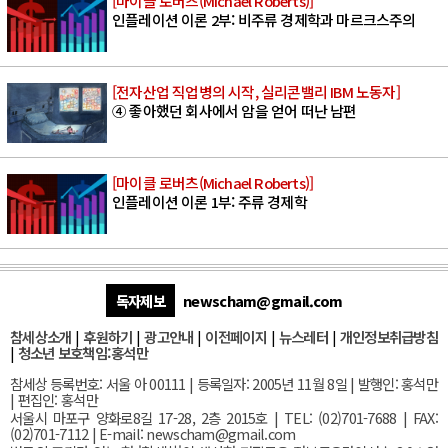
[마이클 로버츠(Michael Roberts)]
인플레이션 이론 2부: 비주류 경제학과 마르크스주의
[전자산업 직업병의 시작, 실리콘밸리 IBM 노동자]
④ 좋아했던 회사에서 암을 얻어 떠난 남편
[마이클 로버츠(Michael Roberts)]
인플레이션 이론 1부: 주류 경제학
독자제보
newscham@gmail.com
참세상소개
|
후원하기
|
광고안내
|
이전페이지
|
뉴스레터
|
개인정보취급방침
|
청소년 보호책임:홍석만
참세상 등록번호: 서울 아 00111 | 등록일자: 2005년 11월 8일 | 발행인: 홍석만
| 편집인: 홍석만
서울
시 마포구 양화로8길 17-28, 2층 2015호
| TEL: (02)701-7688 | FAX:
(02)701-7112 |
E-mail:
newscham@gmail.com