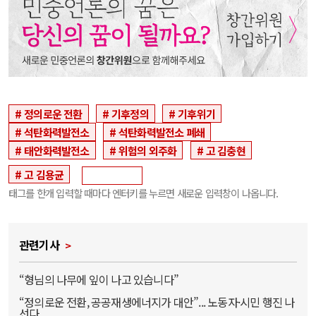
정의로운 전환
기후정의
기후위기
석탄화력발전소
석탄화력발전소 폐쇄
태안화력발전소
위험의 외주화
고 김충현
고 김용균
태그를 한개 입력할 때마다 엔터키를 누르면 새로운 입력창이 나옵니다.
관련기사
“형님의 나무에 잎이 나고 있습니다”
“정의로운 전환, 공공재생에너지가 대안”... 노동자·시민 행진 나
선다