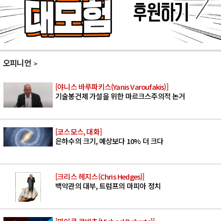
오피니언
[야니스 바루파키스(Yanis Varoufakis)]
기술봉건제 가설을 위한 마르크스주의적 논거
[코스모스, 대화]
은하수의 크기, 예상보다 10% 더 크다
[크리스 헤지스(Chris Hedges)]
백악관의 대부, 트럼프의 마피아 정치