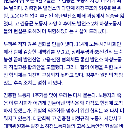
[편집자주]
오는 6월 2일은 고 김충현 노동자 사망 1주기가 되
는 날이다. 김충현은 발전소의 다단계 하청구조와 외주화된 위
험, 고용 대책 없이 추진된 석탄발전소 폐쇄 과정에서 목숨을 잃
었다. 고 김용균 노동자 사망 이후에도 발전소 2차 하청노동자
들의 현실은 오히려 더 위험해졌다는 사실이 드러났다.
투쟁은 적지 않은 변화를 만들어냈다. 114개 노동·시민사회단
체가 함께 김충현 대책위를 꾸렸고, 장례투쟁과 65일간의 노숙
농성 끝에 발전산업 고용·안전 협의체를 통한 발전소 하청노동
자 직접고용 합의안을 도출했다. 그러나 합의 이행을 위한 노사
전 협의체는 여전히 구성되지 못하고 있다. 정부와 원청의 책임
있는 후속 조치는 멈춰 서 있다.
김충현 노동자 1주기를 맞아 우리는 다시 묻는다. 노동자의 죽
음 이후 사회가 어렵게 만들어낸 약속은 왜 아직도 현장에 도착
하지 못했는가. 위험의 외주화를 멈추기 위한 합의는 왜 다시 미
뤄지고 있는가. 태안화력 고 김충현 비정규직 노동자 사망사고
대책위원회는 발전소 하청노동자들의 고용·노동안전 현실을 바