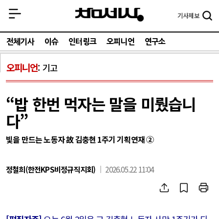
기사
제보
전체기사
이슈
인터링크
오피니언
연구소
오피니언
기고
“밥 한번 먹자는 말을 미뤘습니
다”
빛을 만드는 노동자 故 김충현 1주기 기획연재 ②
정철희(한전KPS비정규직지회)
2026.05.22 11:04