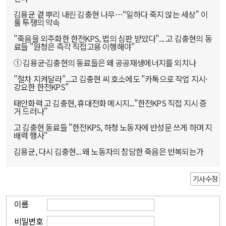
김용균 곁 뿌리 내린 김충현 나무…“일하다 죽지 않는 세상” 이
룰 투쟁의 약속
"죽음을 외주화한 한전KPS, 법의 심판 받았다"... 고 김충현의 동
료들 "원청은 즉각 직접고용 이행해야"
① 김용균·김충현의 동료들은 왜 공공재생에너지를 외치나
"절차 지켜달라"...고 김충현 씨 호소에도 "카톡으로 작업 지시·
강요한 한전KPS"
태안화력 고 김충현, 휴대전화 메시지..."한전KPS 직접 지시 증
거 드러나"
고 김충현 동료들 "한전KPS, 하청 노동자에 반성문 쓰게 하며 지
배력 행사"
김용균, 다시 김충현... 왜 노동자의 참담한 죽음은 반복되는가
기사수정
이름
비밀번호