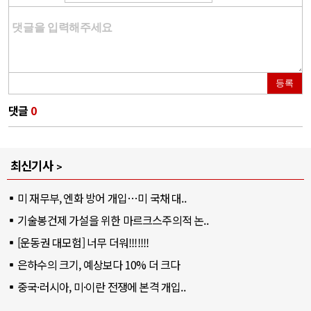
등록
댓글
0
최신기사
미 재무부, 엔화 방어 개입…미 국채 대..
기술봉건제 가설을 위한 마르크스주의적 논..
[운동권 대모험] 너무 더워!!!!!!!
은하수의 크기, 예상보다 10% 더 크다
중국·러시아, 미·이란 전쟁에 본격 개입..