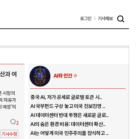
로그인
기사
제보
산과 여
AI와 인간
른 시장의
..
중국 AI, 저가 공세로 글로벌 토큰 시..
전쟁
적 자유가
럼프
AI 국부펀드 구상 놓고 미국 진보진영 ..
EU
 여성’의
경
AI 데이터센터 반대 투쟁은 새로운 글로..
나토
2
AI의 숨은 환경 비용: 데이터센터 확산..
우크
지..
AI는 어떻게 미국 민주주의를 잠식하고 ..
러·
기사수정