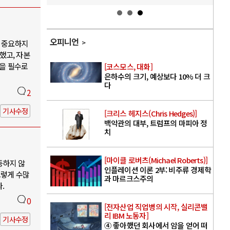
오피니언
 중요하지
했고, 자본
엇을 필수로
[코스모스, 대화]
은하수의 크기, 예상보다 10% 더 크
다
2
기사수정
[크리스 헤지스(Chris Hedges)]
백악관의 대부, 트럼프의 마피아 정
치
[마이클 로버츠(Michael Roberts)]
등하지 않
인플레이션 이론 2부: 비주류 경제학
그렇게 수많
과 마르크스주의
.
0
[전자산업 직업병의 시작, 실리콘밸
리 IBM 노동자]
기사수정
④ 좋아했던 회사에서 암을 얻어 떠