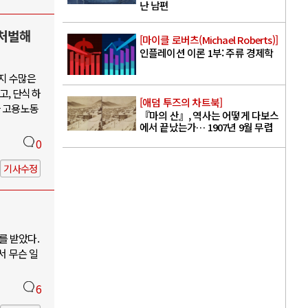
난 남편
 처벌해
[마이클 로버츠(Michael Roberts)]
인플레이션 이론 1부: 주류 경제학
까지 수많은
고, 단식하
[애덤 투즈의 차트북]
과 고용노동
『마의 산』, 역사는 어떻게 다보스
에서 끝났는가… 1907년 9월 무렵
0
기사수정
를 받았다.
서 무슨 일
6