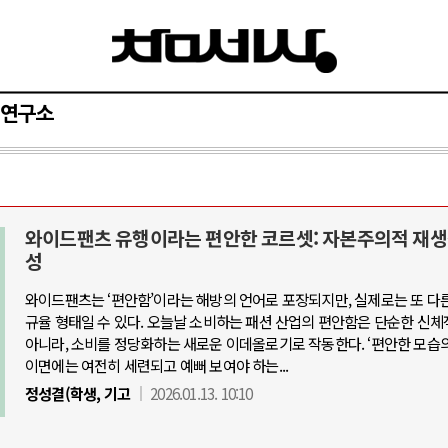
연구소
와이드팬츠 유행이라는 편안한 코르셋: 자본주의적 재생
아-우크라이나 전쟁
중동 위기
성
와이드팬츠는 ‘편안함’이라는 해방의 언어로 포장되지만, 실제로는 또 다
우크라이나, 대리전의 역..
호르무즈 갈등 격화, 트럼프 정치·경제 
규율 형태일 수 있다. 오늘날 소비하는 패션 산업의 편안함은 단순한 신체
드론 협력 직후, 러시아..
호르무즈 해협 통행료를 철회한 트
아니라, 소비를 정당화하는 새로운 이데올로기로 작동한다. ‘편안한 모습의
이면에는 여전히 세련되고 예뻐 보여야 하는...
지원 2027년까지 공..
이란, 호르무즈 해협 봉쇄 선택한 배
정성결(학생, 기고
2026.01.13. 10:10
크, 에스토니아, 네덜란..
트럼프, 이란 압박수단 한계 직면
모 공습 주고받아…민간 ..
하마스, 가자 통치권 이양으로 휴전 의