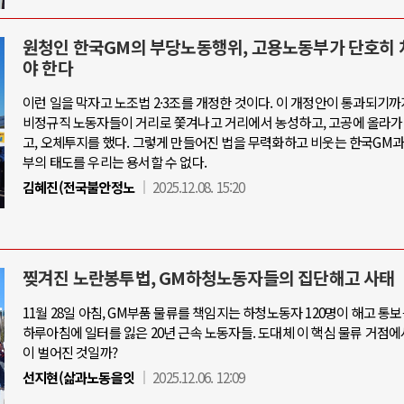
원청인 한국GM의 부당노동행위, 고용노동부가 단호히
야 한다
이런 일을 막자고 노조법 2·3조를 개정한 것이다. 이 개정안이 통과되기
비정규직 노동자들이 거리로 쫓겨나고 거리에서 농성하고, 고공에 올라가
고, 오체투지를 했다. 그렇게 만들어진 법을 무력화하고 비웃는 한국GM
부의 태도를 우리는 용서할 수 없다.
김혜진(전국불안정노
2025.12.08. 15:20
찢겨진 노란봉투법, GM하청노동자들의 집단해고 사태
11월 28일 아침, GM부품 물류를 책임지는 하청노동자 120명이 해고 통보
하루아침에 일터를 잃은 20년 근속 노동자들. 도대체 이 핵심 물류 거점에
이 벌어진 것일까?
선지현(삶과노동을잇
2025.12.06. 12:09