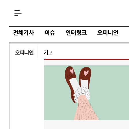
전체기사
이슈
인터링크
오피니언
오피니언
기고
AI와 인간
러시
중국 AI, 저가 공세로 글로벌 토큰 시..
전쟁의 추상화: 
AI 국부펀드 구상 놓고 미국 진보진영 ..
EU·우크라이나 
AI 데이터센터 반대 투쟁은 새로운 글로..
나토, 우크라 군사
AI의 숨은 환경 비용: 데이터센터 확산..
우크라이나, 덴마
AI는 어떻게 미국 민주주의를 잠식하고 ..
러·우크라, 대규