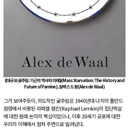
⟪대규모 굶주림
:
기근의 역사와 미래⟫
(Mass
Starvation: The History and
Future of Famine),
알렉스 드 왈
(Alex de Waal)
그가 보여주듯이
,
의도적인 굶주림은
1940
년대 나치의 폴란드
점령에서 비롯된 라파엘 렘킨
(Raphael Lemkin)
의 집단학살
에 대한 원래 논의의 핵심이었으나
,
이후
20
세기 공포에 대한
우리의 이해에서 점차 주변으로 밀려났다
.