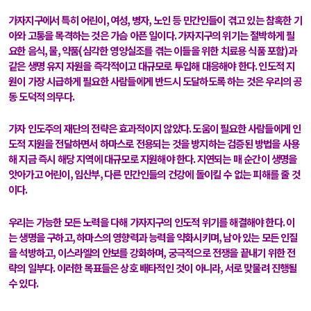
가자지구에서 특히 어린이
,
여성
,
병자
,
노인 등 민간인들이 겪고 있는 참혹한 기
아와 고통을 목격하는 것은 가슴 아픈 일이다
.
가자지구의 위기는 절박하게 필
요한 음식
,
물
,
약품
(
심각한 영양실조를 겪는 이들을 위한 치료용 식품 포함
)
과
같은 생명 유지 자원을 즉각적이고 대규모로 투입해 대응해야 한다
.
인도적 지
원이 가장 시급하게 필요한 사람들에게 반드시 도달하도록 하는 것은 우리의 공
동 도덕적 의무다
.
가자 인도주의 재단의 전략은 효과적이지 않았다
.
도움이 필요한 사람들에게 인
도적 지원을 전달하면서 하마스로 전용되는 것을 방지하는 검증된 방법을 사용
해 지금 즉시 해당 지역에 대규모로 지원해야 한다
.
지연되는 매 순간이 생명을
앗아가고 어린이
,
임산부
,
다른 민간인들의 건강에 돌이킬 수 없는 피해를 줄 것
이다
.
우리는 가능한 모든 노력을 다해 가자지구의 인도적 위기를 해결해야 한다
.
이
는 생명을 구하고
,
하마스의 영향력과 능력을 약화시키며
,
남아 있는 모든 인질
을 석방하고
,
이스라엘의 안보를 강화하며
,
궁극적으로 전쟁을 끝내기 위한 전
략의 일부다
.
이러한 목표들은 상호 배타적인 것이 아니라
,
서로 맞물려 진행될
수 있다
.