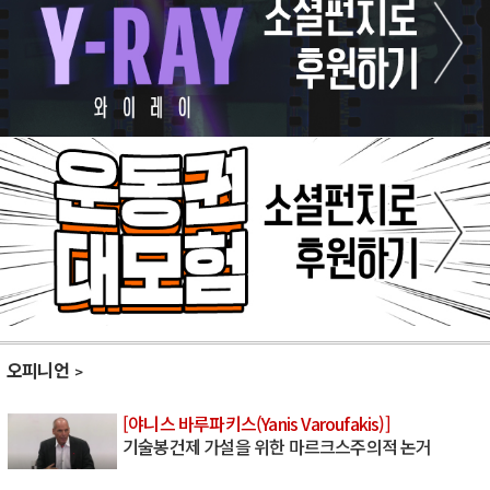
오피니언
[야니스 바루파키스(Yanis Varoufakis)]
기술봉건제 가설을 위한 마르크스주의적 논거