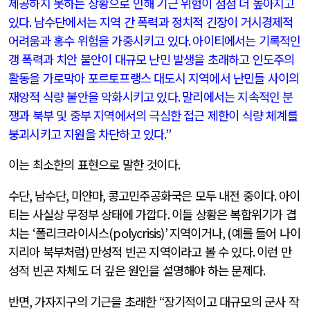
제공하지 못하는 상황으로 인해 기근 위험이 점점 더 높아지고
있다
.
남수단에서는 지역 간 폭력과 정치적 긴장이 거시경제적
어려움과 홍수 위험을 가중시키고 있다
.
아이티에서는 기록적인
갱 폭력과 치안 불안이 대규모 난민 발생을 초래하고 인도주의
활동을 가로막아 포르토프랭스 대도시 지역에서 난민들 사이의
재앙적 식량 불안을 악화시키고 있다
.
말리에서는 지속적인 분
쟁과 북부 및 중부 지역에서의 극심한 접근 제한이 식량 체계를
붕괴시키고 지원을 차단하고 있다
.”
이는 최소한의 표현으로 말한 것이다
.
수단
,
남수단
,
미얀마
,
콩고민주공화국은 모두 내전 중이다
.
아이
티는 사실상 무정부 상태에 가깝다
.
이들 상황은 복합위기가 겹
치는
‘
폴리크라이시스
(polycrisis)’
지역이거나
, (
예를 들어 나이
지리아 북부처럼
)
만성적 빈곤 지역이라고 볼 수 있다
.
이런 만
성적 빈곤 자체도 더 깊은 원인을 설명해야 하는 문제다
.
반면
,
가자지구의 기근을 초래한
“
장기적이고 대규모의 군사 작