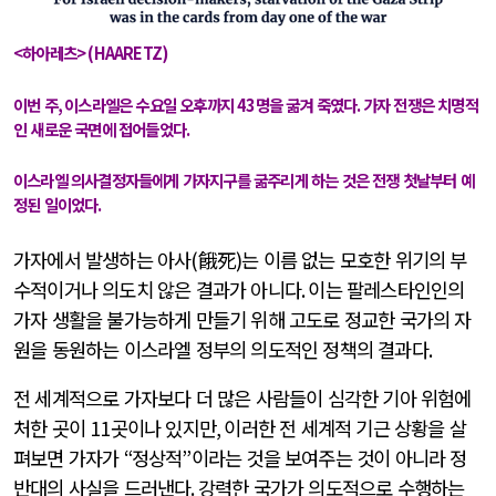
<
하아레츠
> (HAARETZ)
이번 주
,
이스라엘은 수요일 오후까지
43
명을 굶겨 죽였다
.
가자 전쟁은 치명적
인 새로운 국면에 접어들었다
.
이스라엘 의사결정자들에게 가자지구를 굶주리게 하는 것은 전쟁 첫날부터 예
정된 일이었다
.
가자에서 발생하는 아사
(
餓死
)
는 이름 없는 모호한 위기의 부
수적이거나 의도치 않은 결과가 아니다
.
이는 팔레스타인인의
가자 생활을 불가능하게 만들기 위해 고도로 정교한 국가의 자
원을 동원하는 이스라엘 정부의 의도적인 정책의 결과다
.
전 세계적으로 가자보다 더 많은 사람들이 심각한 기아 위험에
처한 곳이
11
곳이나 있지만
,
이러한 전 세계적 기근 상황을 살
펴보면 가자가
“
정상적
”
이라는 것을 보여주는 것이 아니라 정
반대의 사실을 드러낸다
.
강력한 국가가 의도적으로 수행하는