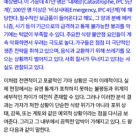
예상됐다
.
이 가운데
47
만 명은
‘
대재앙
(Catastrophe, IPC 5
단
계
)’, 100
만 명 이상은
‘
비상사태
(Emergency, IPC 4
단계
)’
에 해
당한다
.
필수적인 보급품이 들어온다고 해도
,
그 양과 분배 메커
니즘
,
시기 등이 기근으로의 급격하고 통제 불가능한 붕괴를 막
기에는 턱없이 부족할 수 있다
.
주요한 식량 불안정 요인들이 계
속 악화하면서 우려는 극도로 높다
.
가구들은 점점 더 극단적인
생존 전략을 취하고 있으며
,
음식과 교환하기 위해 쓰레기를 모
으는 상황까지 벌어지고 있다
.
사회 질서가 무너지고 있다는 사
실도 관찰되고 있다
.
이처럼 전면적이고 포괄적인 기아 상황은 극히 이례적이다
.
실
제 현장에서는 유엔 통계가 포착하지 못하는 불평등과 위계의
세부적인 차이가 여전히 존재할 수 있다
.
그러나 이러한 분석 결
과는 가자가 처한 상황이 단순한 식량 위기가 아니라 포위 상
태
,
감옥
,
또는 게토와 같은 예외적 상황이라는 점을 다시금 보
여준다
.
그리고 그 내부에서 끔찍한 압박이 가해지고 있다
.
드 왈
은 다음과 같이 말한다
.