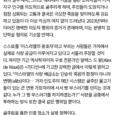
지구 인구를 의도적으로 굶주리게 하여
,
주민들이 도망치거나
점점 심화되는 고통과 결국은 극심한 죽음을 맞이하도록 강요
하고 있음이 더 이상 의심의 여지 없이 드러났다
. 2023
년부터
이어진 명백한 의도적 행위의 증거가 존재하며
,
이는 분명히 집
단학살 혐의로 기소할 만하다
.
스스로를
‘
이스라엘의 옹호자
’
라고 부르는 사람들은 가자에서
실제로 식량 공급이 이루어지고 있다고 서둘러 주장할 것이
다
.
하지만 기근 역사학자이자 구호 전문가인 알렉스 드 왈
(Alex
de Waal)
은
<
가디언
>
에 기고한 강력한 글에서 이렇게 밝히고
있다
. “
이스라엘의 식량 배급소는 단순히 죽음의 함정이 아니라
변명
(alibi)
이다… 가자 인도주의 재단 시스템은 굶주린 물고기
들이 있는 큰 연못 가장자리에 서서 빵 부스러기를 던지는 것과
같다
.
누가 그 빵 부스러기를 차지하겠는가
?”
식량을 공중에서
투하하는 방식 또한 결국 같은 행위일 뿐이다
.
굶주림을 통한 인종 청소가 실제 정책이다
.