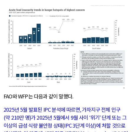
FAO
와
WFP
는 다음과 같이 말했다
.
2025
년
5
월 발표된
IPC
분석에 따르면
,
가자지구 전체 인구
(
약
210
만 명
)
가
2025
년
5
월에서
9
월 사이
‘
위기
’
단계 또는 그
이상의 급성 식량 불안정 상태
(IPC 3
단계 이상
)
에 처할 것으로