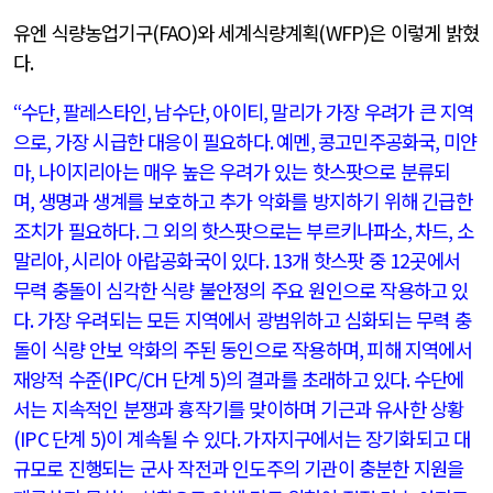
유엔 식량농업기구
(FAO)
와 세계식량계획
(WFP)
은 이렇게 밝혔
다
.
“
수단
,
팔레스타인
,
남수단
,
아이티
,
말리가 가장 우려가 큰 지역
으로
,
가장 시급한 대응이 필요하다
.
예멘
,
콩고민주공화국
,
미얀
마
,
나이지리아는 매우 높은 우려가 있는 핫스팟으로 분류되
며
,
생명과 생계를 보호하고 추가 악화를 방지하기 위해 긴급한
조치가 필요하다
.
그 외의 핫스팟으로는 부르키나파소
,
차드
,
소
말리아
,
시리아 아랍공화국이 있다
. 13
개 핫스팟 중
12
곳에서
무력 충돌이 심각한 식량 불안정의 주요 원인으로 작용하고 있
다
.
가장 우려되는 모든 지역에서 광범위하고 심화되는 무력 충
돌이 식량 안보 악화의 주된 동인으로 작용하며
,
피해 지역에서
재앙적 수준
(IPC/CH
단계
5)
의 결과를 초래하고 있다
.
수단에
서는 지속적인 분쟁과 흉작기를 맞이하며 기근과 유사한 상황
(IPC
단계
5)
이 계속될 수 있다
.
가자지구에서는 장기화되고 대
규모로 진행되는 군사 작전과 인도주의 기관이 충분한 지원을