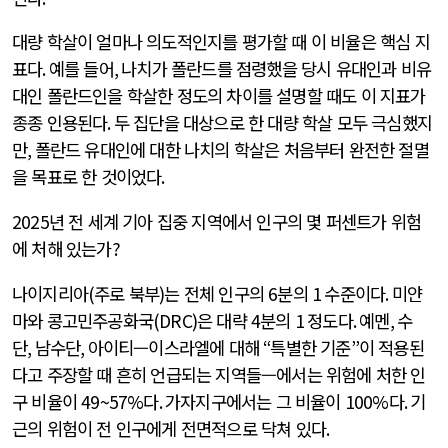
대량 학살이 얼마나 의도적인지를 평가할 때 이 비율은 핵심 지
표다
.
예를 들어
,
나치가 폴란드를 점령했을 당시 유대인과 비유
대인 폴란드인을 학살한 정도의 차이를 설명할 때도 이 지표가
종종 인용된다
.
두 집단을 대상으로 한 대량 학살 모두 극심했지
만
,
폴란드 유대인에 대한 나치의 학살은 처음부터 완전한 절멸
을 목표로 한 것이었다
.
2025
년 전 세계 기아 집중 지역에서 인구의 몇 퍼센트가 위험
에 처해 있는가
?
나이지리아
(
주로 북부
)
는 전체 인구의
6
분의
1
수준이다
.
미얀
마와 콩고민주공화국
(DRC)
은 대략
4
분의
1
정도다
.
예멘
,
수
단
,
남수단
,
아이티—이스라엘에 대해
“
특별한 기준
”
이 적용된
다고 주장할 때 흔히 언급되는 지역들—에서는 위험에 처한 인
구 비율이
49~57%
다
.
가자지구에서는 그 비율이
100%
다
.
기
근의 위험이 전 인구에게 전면적으로 닥쳐 있다
.