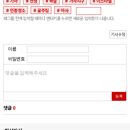
기아
전쟁
학살
가자지구
이스라엘
인종청소
굶주림
아사
태그를 한개 입력할 때마다 엔터키를 누르면 새로운 입력창이 나옵니다.
기사수정
이름
비밀번호
등록
댓글
0