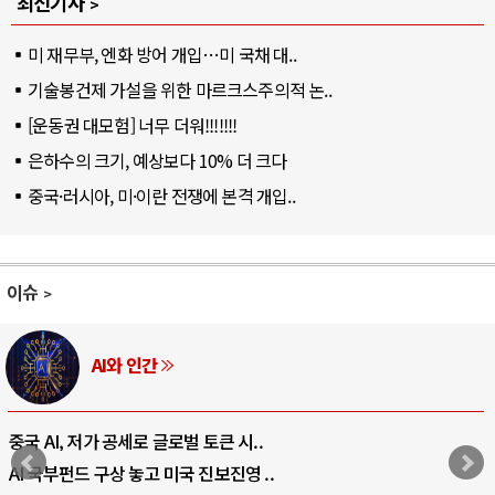
최신기사
미 재무부, 엔화 방어 개입…미 국채 대..
기술봉건제 가설을 위한 마르크스주의적 논..
[운동권 대모험] 너무 더워!!!!!!!
은하수의 크기, 예상보다 10% 더 크다
중국·러시아, 미·이란 전쟁에 본격 개입..
이슈
AI와 인간
중국 AI, 저가 공세로 글로벌 토큰 시..
AI 국부펀드 구상 놓고 미국 진보진영 ..