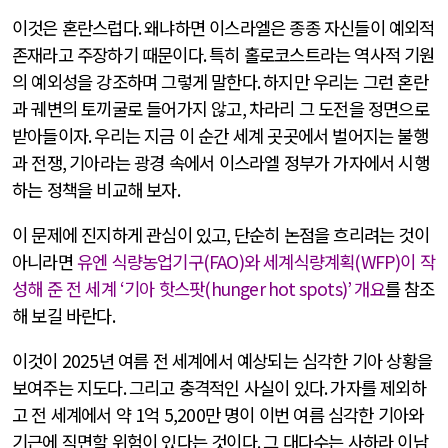
이것은 혼란스럽다
.
왜냐하면 이스라엘은 종종 자신들이 예외적
존재라고 주장하기 때문이다
.
특히 홀로코스트라는 역사적 기원
의 예외성을 강조하며 그렇게 말한다
.
하지만 우리는 그런 혼란
과 궤변의 토끼굴로 들어가지 않고
,
차라리 그 도전을 정면으로
받아들이자
.
우리는 지금 이 순간 세계 곳곳에서 벌어지는 불행
과 전쟁
,
기아라는 광경 속에서 이스라엘 정부가 가자에서 시행
하는 정책을 비교해 보자
.
이 문제에 진지하게 관심이 있고
,
단순히 논점을 흐리려는 것이
아니라면
유엔 식량농업기구
(FAO)
와 세계식량계획
(WFP)
이 작
성해 준 전 세계
‘
기아 핫스팟
(hunger hot spots)’
개요
를 참조
해 보길 바란다
.
이것이
2025
년 여름 전 세계에서 예상되는 심각한 기아 상황을
보여주는 지도다
.
그리고 충격적인 사실이 있다
.
가자를 제외하
고 전 세계에서 약
1
억
5,200
만 명이 이번 여름 심각한 기아와
기근에 직면할 위험이 있다는 것이다
.
그 대다수는 사하라 이남