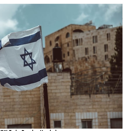
전쟁
중동 위기
전의 역..
호르무즈 갈등 격화, 트럼프 정치·경제 ..
러시아..
호르무즈 해협 통행료를 철회한 트럼프
 공..
이란, 호르무즈 해협 봉쇄 선택한 배경
 네덜란..
트럼프, 이란 압박수단 한계 직면
…민간 ..
하마스, 가자 통치권 이양으로 휴전 의지..