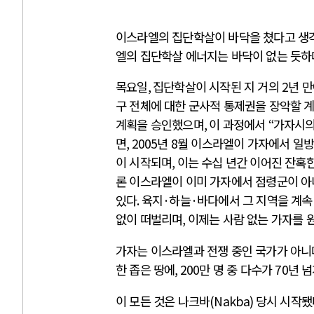
이스라엘의 집단학살이 바닥을 쳤다고 생
엘의 집단학살 에너지는 바닥이 없는 듯하
목요일
,
집단학살이 시작된 지 거의
2
년 
구 전체에 대한 군사적 통제권을 장악할 
계획을 승인했으며
,
이 과정에서
“
가자시의
면
, 2005
년
8
월 이스라엘이 가자에서 일방
이 시작되며
,
이는 수십 년간 이어진 잔혹
론 이스라엘이 이미 가자에서 점령군이 아
있다
.
육지
·
하늘
·
바다에서 그 지역을 계속
없이 떠벌리며
,
이제는 사람 없는 가자를 
가자는 이스라엘과 전쟁 중인 국가가 아니
한 좁은 땅에
, 200
만 명 중 다수가
70
년 넘
이 모든 것은 나크바
(Nakba)
당시 시작됐