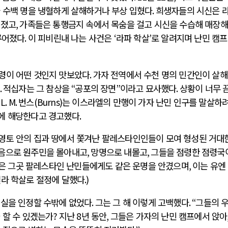
아 수백 명을 냉혈하게 살해하거나 부상 입혔다
.
희생자들의 시신은 
려졌고
,
가족들은 통행금지 속에서 목숨을 걸고 시신을 수습해 매장
루어졌다
.
이 피비린내 나는 사건은
‘
라파 학살
’
로 알려지며 난민 캠프
령이 어떤 것인지 맛보았다
.
가자 전역에서 수천 명의 민간인이 살해
.
적십자는 그 참상을
“
공포의 장면
”
이라고 묘사했다
.
상황이 너무 
 L. M.
번스
(Burns)
는 이스라엘의 만행이 가자 난민 인구를 말살하
에 해당한다고 경고했다
.
영토 안의 집과 땅에서 쫓겨난 팔레스타인인들이 모여 형성된 거대
음으로 원주민을 몰아내고
,
망명으로 내몰고
,
그들을 점령한 점령국
은 그곳 팔레스타인 난민들에게도 같은 운명을 안겼으며
,
이는 유엔
라 학살로 절정에 달했다
.)
현실을 인정할 수밖에 없었다
.
그는 그 해 이렇게 고백했다
. “
그들의 
 할 수 있겠는가
?
지난
8
년 동안
,
그들은 가자의 난민 캠프에서 앉아