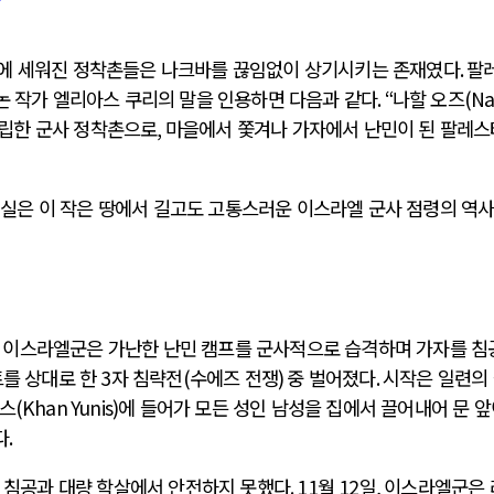
위에 세워진 정착촌들은 나크바를 끊임없이 상기시키는 존재였다
.
팔
논 작가 엘리아스 쿠리의 말을 인용하면 다음과 같다
. “
나할 오즈
(Na
립한 군사 정착촌으로
,
마을에서 쫓겨나 가자에서 난민이 된 팔레
현실은 이 작은 땅에서 길고도 고통스러운 이스라엘 군사 점령의 역
며 이스라엘군은 가난한 난민 캠프를 군사적으로 습격하며 가자를 침
트를 상대로 한
3
자 침략전
(
수에즈 전쟁
)
중 벌어졌다
.
시작은 일련의
니스
(Khan Yunis)
에 들어가 모든 성인 남성을 집에서 끌어내어 문 
다
.
 침공과 대량 학살에서 안전하지 못했다
. 11
월
12
일
,
이스라엘군은 