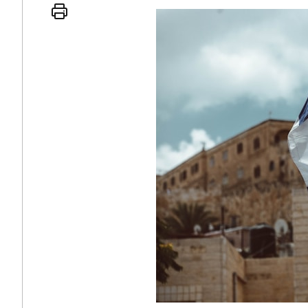
 인간
러시아-우크라이나 
세로 글로벌 토큰 시..
전쟁의 추상화: 우크라이나, 대리
놓고 미국 진보진영 ..
EU·우크라이나 드론 협력 직후, 
대 투쟁은 새로운 글로..
나토, 우크라 군사지원 2027년까지
용: 데이터센터 확산..
우크라이나, 덴마크, 에스토니아,
 민주주의를 잠식하고 ..
러·우크라, 대규모 공습 주고받아