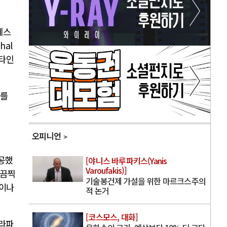
레스
hal
스타인
사를
오피니언
공했
[야니스 바루파키스(Yanis
Varoufakis)]
 끔찍
기술봉건제 가설을 위한 마르크스주의
앞이나
적 논거
[코스모스, 대화]
라파