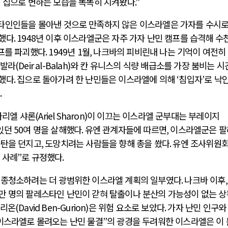
의 집으로 변하는 모습을 똑똑히 지켜봤다
.”
타인인들을 몰아낸 것으로 만족하지 않은 이스라엘은 가자를 수시로
행했다
. 1948
년 이후 이스라엘군은 자주 가자 난민 캠프를 습격해 수
프를 파괴했다
. 1949
년
1
월
,
나크바의 피비린내 나는 기억이 여전히
알발라
(Deir al-Balah)
와 칸 유니스의 식량 배급소를 가장 붐비는 시
해했다
.
집으로 돌아가려 한 난민들은 이스라엘에 의해
‘
침입자
’
로 낙
.
아리엘 샤론
(Ariel Sharon)
이 이끄는 이스라엘 군부대는 부레이지
 있던
50
여 명을 살해했다
.
유엔 관계자들에 따르면
,
이스라엘군은 팔
폭탄을 던지고
,
도망치려는 사람들을 향해 총을 쐈다
.
유엔 조사위원
 사례
”
로 규정했다
.
인종청소하려는 더 광범위한 이스라엘 계획의 일부였다
.
나크바 이후
만 명의 팔레스타인 난민이 갇혀 탈출이나 분산의 가능성이 없는 
구리온
(David Ben-Gurion)
은 위험 요소로 보았다
.
가자 난민 인구와
이스라엘로 몰려오는 난민 물결
”
의 광경을 두려워한 이스라엘은 이