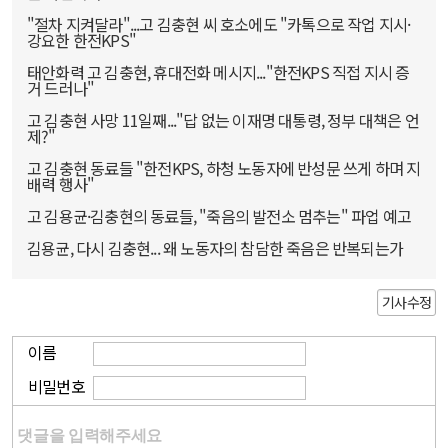
"절차 지켜달라"...고 김충현 씨 호소에도 "카톡으로 작업 지시·
강요한 한전KPS"
태안화력 고 김충현, 휴대전화 메시지..."한전KPS 직접 지시 증
거 드러나"
고 김충현 사망 11일째..."답 없는 이재명 대통령, 정부 대책은 언
제?"
고 김충현 동료들 "한전KPS, 하청 노동자에 반성문 쓰게 하며 지
배력 행사"
고 김용균·김충현의 동료들, "죽음의 발전소 멈추는" 파업 예고
김용균, 다시 김충현... 왜 노동자의 참담한 죽음은 반복되는가
기사수정
이름
비밀번호