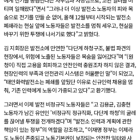
에게 전기를 공급한다는 자부심과 자긍심으로, 고된 일터를 버
티며 일해왔다”면서 “그러나 더 이상 발전소 노동자의 피와 목
숨으로 전기를 만들 순 없어, 올해 12월부터 시작되는 발전소
폐쇄라는 현실 앞에 노동자들은 발전소를 멈춰 세우고, 현실을
바꾸기 위한 투쟁에 나서기로 했다”고 밝혔다.
김 지회장은 발전소에 만연한 “다단계 하청구조, 불법 파견의
현장에서, 위험에 노출된 노동자들은 목숨을 잃어갔다”며 “(원
청이) 직접 고용을 회피하고 안전인력 충원조차 하지 않은 결과,
현장인력의 부족과 안전관리 시스템은 허울뿐인 말”이 되었고,
“태안화력발전소는 폐쇄를 앞뒀단 이유로 신규인력 채용을 멈
춰, 기존 인력에게 노동이 가중되고 있다”고 환기했다.
그러면서 이제 발전 비정규직 노동자들은 “고 김용균, 김충현
노동자가 남긴 유언인 '비정규직 정규직화, 다단계 하청'의 굴레
를 끊어낼 투쟁을 전개하겠다”며 “발전소 인력과 계획에 관한
책임이 있는 정부”의 역할을 강조하고, “이재명 정부는 이제라
도 노동이 존중되고 노동기본권이 보장되는 안전한 일터와 사