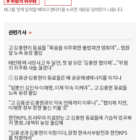
위험의 외주화
태그를 한개 입력할 때마다 엔터키를 누르면 새로운 입력창이 나옵니다.
관련기사
고 김충현의 동료들 "죽음을 외주화한 불법파견 멈춰야"... 법원
앞 노숙 농성 돌입
태안화력 사망사고 두 달만, 첫 발 딛은 '김충현 협의체'...."위험
의 외주화 사슬 끊겠다"
① 김용균·김충현의 동료들은 왜 공공재생에너지를 외치나
"말뿐인 김민석·이재명, 이제 약속 지켜야"... 고 김충현 동료들
노숙 농성 돌입
"고 김용균·김충현과의 약속 언제까지 미루나"..."협의체 지연,
이재명 정부 향한 불신 키울 것"
한전KPS, 트라우마 치료받는 고 김충현 동료들에 기습적 업무복
귀 명령...대책위 농성 돌입해
“김용균과 김충현의 외침이다, 원청 한국서부발전과 한전KPS
를 처벌하라”