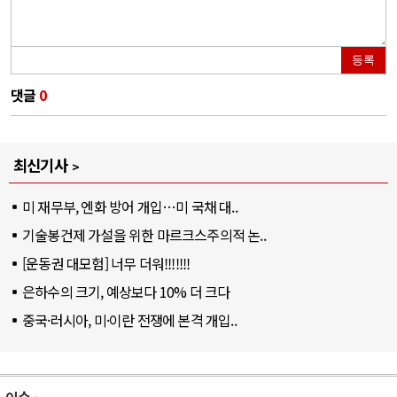
등록
댓글
0
최신기사
미 재무부, 엔화 방어 개입…미 국채 대..
기술봉건제 가설을 위한 마르크스주의적 논..
[운동권 대모험] 너무 더워!!!!!!!
은하수의 크기, 예상보다 10% 더 크다
중국·러시아, 미·이란 전쟁에 본격 개입..
이슈