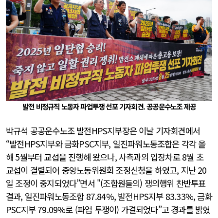
발전 비정규직 노동자 파업투쟁 선포 기자회견. 공공운수노조 제공
박규석 공공운수노조 발전HPS지부장은 이날 기자회견에서
“발전HPS지부와 금화PSC지부, 일진파워노동조합은 각각 올
해 5월부터 교섭을 진행해 왔으나, 사측과의 입장차로 8월 초
교섭이 결렬되어 중앙노동위원회 조정신청을 하였고, 지난 20
일 조정이 중지되었다”면서 "(조합원들의) 쟁의행위 찬반투표
결과, 일진파워노동조합 87.84%, 발전HPS지부 83.33%, 금화
PSC지부 79.09%로 (파업 투쟁이) 가결되었다”고 경과를 밝혔