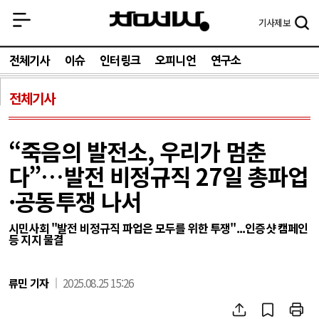
기사
제보
전체기사
이슈
인터링크
오피니언
연구소
전체기사
“죽음의 발전소, 우리가 멈춘
다”…발전 비정규직 27일 총파업
·공동투쟁 나서
시민사회 "발전 비정규직 파업은 모두를 위한 투쟁"...인증샷 캠페인
등 지지 물결
류민 기자
2025.08.25 15:26