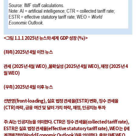
<그림
1.1.1 2025
년 뉴스와 세계
GDP
성장
(%)>
(
좌측
) 2025
년
4
월 이전 뉴스
관세
(2025
년
4
월
WEO) ,
불확실성
(2025
년
4
월
WEO),
재정
(2025
년
4
월
WEO)
(
우측
) 2025
년
4
월 이후 뉴스
선반영
(front-loading),
실효 법정 관세율
(ESTR)
변화
,
징수 관세율
(CTR)
하락
,
금융 여건 및 달러 가치 하락
,
재정
,
인공지능 투자
주
: AI
는 인공지능을 의미한다
. CTR
은 징수 관세율
(collected tariff rate),
ESTR
은 실효 법정 관세율
(effective statutory tariff rate), WEO
는 ⟪세
계경제전망
(World Economic Outlook)
⟫을 의미한다
.
출처
: IMF WEO