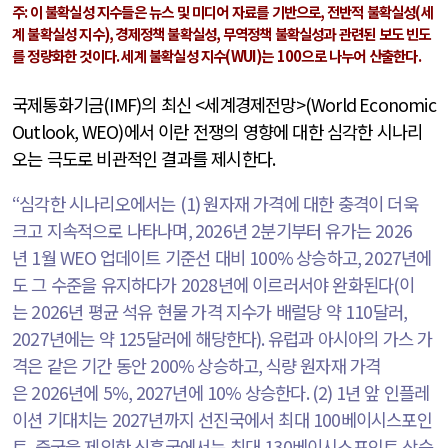
주
:
이 불확실성 지수들은 뉴스 및 미디어 자료를 기반으로
,
전반적 불확실성
(
세
계 불확실성 지수
),
경제정책 불확실성
,
무역정책 불확실성과 관련된 보도 빈도
를 정량화한 것이다
.
세계 불확실성 지수
(WUI)
는
100
으로 나누어 산출한다
.
국제통화기금
(IMF)
의 최신
<
세계경제전망
>(World Economic
Outlook, WEO)
에서 이란 전쟁의 영향에 대한 심각한 시나리
오는 극도로 비관적인 결과를 제시한다
.
“
심각한 시나리오에서는
(1)
원자재 가격에 대한 충격이 더욱
크고 지속적으로 나타나며
, 2026
년
2
분기부터 유가는
2026
년
1
월
WEO
업데이트 기준선 대비
100%
상승하고
, 2027
년에
도 그 수준을 유지하다가
2028
년에 이르러서야 완화된다
(
이
는
2026
년 평균 석유 현물 가격 지수가 배럴당 약
110
달러
,
2027
년에는 약
125
달러에 해당한다
).
유럽과 아시아의 가스 가
격은 같은 기간 동안
200%
상승하고
,
식량 원자재 가격
은
2026
년에
5%, 2027
년에
10%
상승한다
. (2) 1
년 앞 인플레
이션 기대치는
2027
년까지 선진국에서 최대
100
베이시스포인
트
,
중국을 제외한 신흥국에서는 최대
130
베이시스포인트 상승