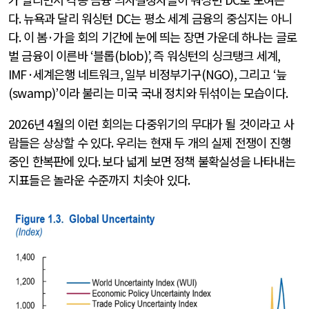
다
.
뉴욕과 달리 워싱턴
DC
는 평소 세계 금융의 중심지는 아니
다
.
이 봄
·
가을 회의 기간에 눈에 띄는 장면 가운데 하나는 글로
벌 금융이 이른바
‘
블롭
(blob)’,
즉 워싱턴의 싱크탱크 세계
,
IMF·
세계은행 네트워크
,
일부 비정부기구
(NGO),
그리고
‘
늪
(swamp)’
이라 불리는 미국 국내 정치와 뒤섞이는 모습이다
.
2026
년
4
월의 이런 회의는 다중위기의 무대가 될 것이라고 사
람들은 상상할 수 있다
.
우리는 현재 두 개의 실제 전쟁이 진행
중인 한복판에 있다
.
보다 넓게 보면 정책 불확실성을 나타내는
지표들은 놀라운 수준까지 치솟아 있다
.