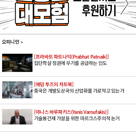
오피니언
[프라바트 파트나익(Prabhat Patnaik)]
집단학살 정권에 무기를 공급하는 인도
[애덤 투즈의 차트북]
중국은 개발도상국의 산업화를 가로막고 있는가
[야니스 바루파키스(Yanis Varoufakis)]
기술봉건제 가설을 위한 마르크스주의적 논거