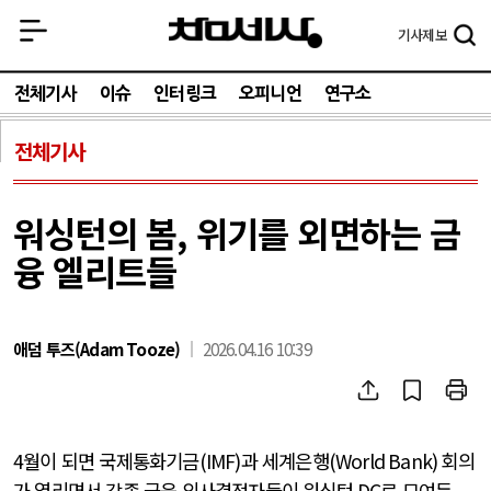
기사
제보
전체기사
이슈
인터링크
오피니언
연구소
전체기사
워싱턴의 봄, 위기를 외면하는 금
융 엘리트들
애덤 투즈(Adam Tooze)
2026.04.16 10:39
4
월이 되면 국제통화기금
(IMF)
과 세계은행
(World Bank)
회의
가 열리면서 각종 금융 의사결정자들이 워싱턴
DC
로 모여든