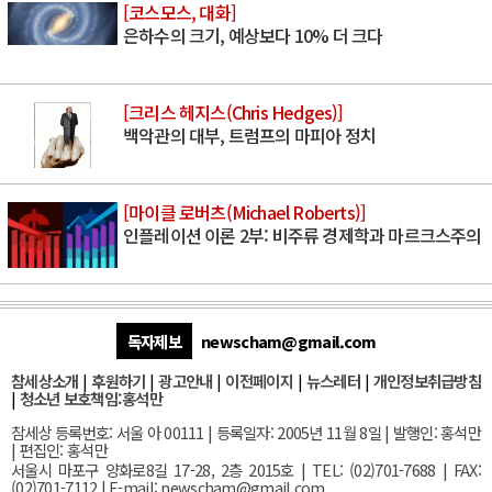
[코스모스, 대화]
은하수의 크기, 예상보다 10% 더 크다
[크리스 헤지스(Chris Hedges)]
백악관의 대부, 트럼프의 마피아 정치
[마이클 로버츠(Michael Roberts)]
인플레이션 이론 2부: 비주류 경제학과 마르크스주의
독자제보
newscham@gmail.com
참세상소개
|
후원하기
|
광고안내
|
이전페이지
|
뉴스레터
|
개인정보취급방침
|
청소년 보호책임:홍석만
참세상 등록번호: 서울 아 00111 | 등록일자: 2005년 11월 8일 | 발행인: 홍석만
| 편집인: 홍석만
서울
시 마포구 양화로8길 17-28, 2층 2015호
| TEL: (02)701-7688 | FAX:
(02)701-7112 |
E-mail:
newscham@gmail.com