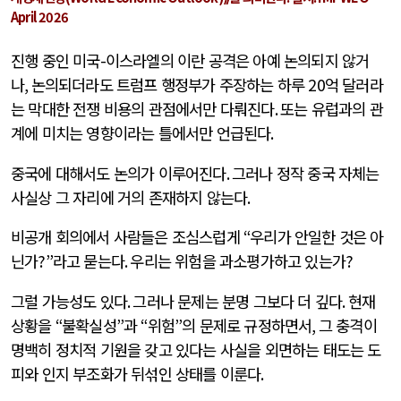
April 2026
진행 중인 미국
-
이스라엘의 이란 공격은 아예 논의되지 않거
나
,
논의되더라도 트럼프 행정부가 주장하는 하루
20
억 달러라
는 막대한 전쟁 비용의 관점에서만 다뤄진다
.
또는 유럽과의 관
계에 미치는 영향이라는 틀에서만 언급된다
.
중국에 대해서도 논의가 이루어진다
.
그러나 정작 중국 자체는
사실상 그 자리에 거의 존재하지 않는다
.
비공개 회의에서 사람들은 조심스럽게
“
우리가 안일한 것은 아
닌가
?”
라고 묻는다
.
우리는 위험을 과소평가하고 있는가
?
그럴 가능성도 있다
.
그러나 문제는 분명 그보다 더 깊다
.
현재
상황을
“
불확실성
”
과
“
위험
”
의 문제로 규정하면서
,
그 충격이
명백히 정치적 기원을 갖고 있다는 사실을 외면하는 태도는 도
피와 인지 부조화가 뒤섞인 상태를 이룬다
.