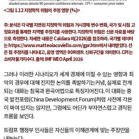
<그림
1.12
지정학적 위험의 추정 영향
(%)>
주
:
분석은 각국별 지연된 지정학적 위험과 거시경제 변수 변화
,
국가 및 시점 고
정효과를 통제한 지역별 추정치를 사용한다
.
지정학적 위험은 신문 자료를 바탕
으로 측정한다
.
자세한 내용은
Caldara
외
(2026)
를 참조하라
.
국가별 데이터
는
https://www.matteoiacoviello.com/gpr.htm
에서 내려받았다
.
선
은 점 추정치를 나타내고
,
음영 영역은
90
퍼센트 신뢰구간을 의미한다
. CPI
는
소비자물가지수다
.
출처
: IMF WEO April 2026
그러나 이러한 시나리오가 세계 경제에 미칠 수 있는 영향과 최
악의 경우에 대해 진지한 논의를 촉발하기는커녕
,
실제로 전개
되는 대화는 침묵과 완곡어법으로 특징지어진다
.
이 대화는 중
국 발전포럼
(China Development Forum)
처럼 사전에 각본
이 짜여 있지는 않지만
,
그럼에도 어딘가 부자연스럽고 경직된
흐름을 보인다
.
트럼프 행정부 인사들은 자신들의 이해관계에 맞는 주장만을
내놓는다
.