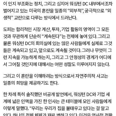
이 인지 부조화는 정치
,
그리고 심지어 워싱턴
DC
내부에서조차
벌어지고 있는 미국의 혼란을 일종의
“
외부적
”,
궁극적으로
“
외
생적
”
교란으로 다루는 방식에서 드러난다
.
도피는 합리적인 시장 계산
,
투자
,
기업 활동의 영역이 그 모든
것과 무관하게 단순히
“
계속된다
”
는 전제에 놓여 있다
.
그리고
물론 워싱턴
DC
의 회의실에 있는 많은 사람들에게 실제로 그것
들은 계속되고 있고
,
앞으로도 계속될 것이다
.
그러나 무엇이 그
런 지속을 가능하게 하는지
,
그리고 그 안정성의 경계가 어디에
서 그어질 것인지에 대해서는 어떤 성찰도 이루어지지 않는다
.
그리고 이 혼란을 이해하려는 방식으로서 자연주의적 사고는
일종의 희망을 제공하기도 한다
.
한 차례 특히 솔직했던 비공개 발언에서
,
워싱턴
DC
와 기업 세
계에 넓은 인맥을 가진 한 인사는 큰 테이블에 모인 사람들에게
이렇게 말했다
. “
우리는 우리가 집을 불태우고 있다는 걸 알고
있다
.
하나의 전체 체제가 재로 변하고 있다
.
이것은 역사적 전환