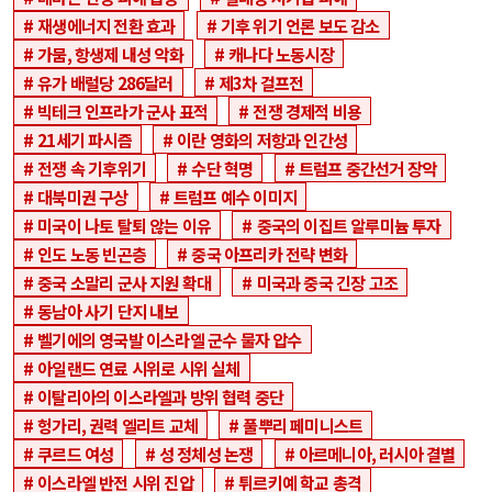
재생에너지 전환 효과
기후 위기 언론 보도 감소
가뭄, 항생제 내성 악화
캐나다 노동시장
유가 배럴당 286달러
제3차 걸프전
빅테크 인프라가 군사 표적
전쟁 경제적 비용
21세기 파시즘
이란 영화의 저항과 인간성
전쟁 속 기후위기
수단 혁명
트럼프 중간선거 장악
대북미권 구상
트럼프 예수 이미지
미국이 나토 탈퇴 않는 이유
중국의 이집트 알루미늄 투자
인도 노동 빈곤층
중국 아프리카 전략 변화
중국 소말리 군사 지원 확대
미국과 중국 긴장 고조
동남아 사기 단지 내보
벨기에의 영국발 이스라엘 군수 물자 압수
아일랜드 연료 시위로 시위 실체
이탈리아의 이스라엘과 방위 협력 중단
헝가리, 권력 엘리트 교체
풀뿌리 페미니스트
쿠르드 여성
성 정체성 논쟁
아르메니아, 러시아 결별
이스라엘 반전 시위 진압
튀르키예 학교 총격