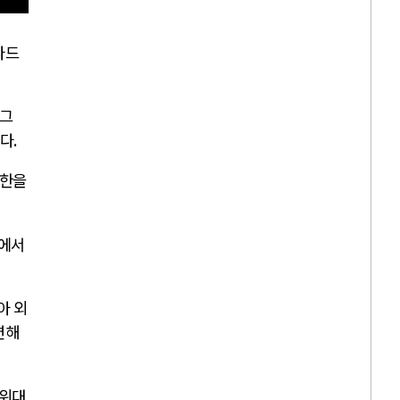
다드
 그
았다
.
원한을
이에서
아 외
변해
시위대