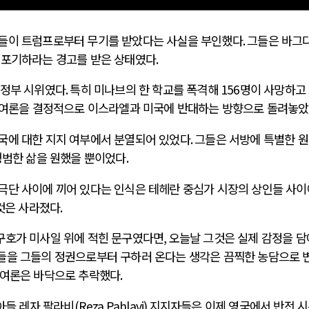
신들이 트럼프로부터 무기를 받았다는 사실을 부인했다
.
그들은 바그
 포기하라는 경고를 받은 상태였다
.
친정부 시위였다
.
특히 미나브의 한 학교를 폭격해
156
명이 사망하고
 여론을 결정적으로 이스라엘과 미국에 반대하는 방향으로 돌려놓
국에 대한 지지 여부에서 분열되어 있었다
.
그들은 서방에 특별한 
평범한 삶을 원했을 뿐이었다
.
극단 사이에 끼어 있다는 인식은 테헤란 중심가 시장의 상인들 사
 것은 사라졌다
.
구호가 미사일 위에 적힌 문구였다면
,
오늘날 그것은 실제 감정을 담
을 그들의 정권으로부터 구하러 온다는 생각은 끔찍한 농담으로 
 여론은 바닥으로 추락했다
.
아들 레자 팔라비
(Reza Pahlavi)
지지자들은 이제 영국에서 반전 