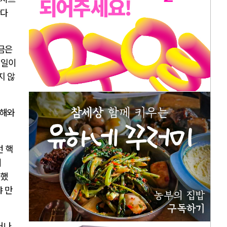
한다
금은
 일이
지 않
홍해와
선 핵
이
못했
 만
거나
,