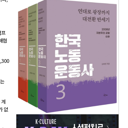
럼프
해협
,300
키는
 계
가 없