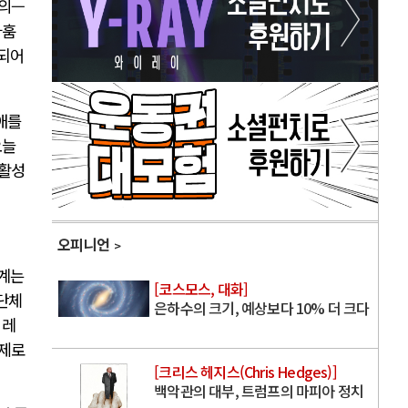
회의—
나훔
성되어
애를
오늘
재활성
오피니언
단계는
[코스모스, 대화]
 단체
은하수의 크기, 예상보다 10% 더 크다
 레
제로
[크리스 헤지스(Chris Hedges)]
백악관의 대부, 트럼프의 마피아 정치