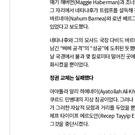
매기 해버먼
(Maggie Haberman)
과 조너
그 자리에서 네타냐후가 트럼프를 설득해
바르네아
(Nahum Barnea)
와 로넨 베르
있었다고 보도했다
.
네타냐후와 그의 모사드 국장 다비드 바
남긴
“
삐삐 공격
”
의
“
성공
”
에 도취된 듯했
날 국경에서 불과 몇 킬로미터 떨어진 곳
화시켰을 뿐이었다
.
정권 교체는 실패했다
아야톨라 알리 하메네이
(Ayatollah Ali 
쿠르드 민병대의 지상 침공이었다
.
그러나 
가 그러한 자살적 모험과 거리를 두었을 
제프 타이이프 에르도안
(Recep Tayyip 
그것을 중단시켰다
.