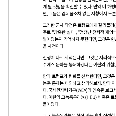
게 될 것임을 확신할 수 있다
.
만약 미 해병
면
,
그들은 엄폐물조차 없는 지형에서 드론
그러한 군사 작전은 트럼프에게 갈리폴리
(
주로
“
참혹한 실패
”, “
엄청난 전략적 재앙
”
벌어졌는지 기억하지 못한다면
,
그것은 윈
을 사건이다
.
전쟁이 다시 시작된다면
,
그것은 지리적으
수에즈 운하를 봉쇄하겠다는 이란의 위협
만약 트럼프가 평화를 선택한다면
,
그것은 
농축 문제는 제외하고 생각해보자
.
만약 
다
.
국제원자력기구
(IAEA)
의 연속된 보고
다
.
이란의 고농축우라늄
(HEU)
비축은 트
들어졌다
.
그 고농축우라늄은 협상 카드이며
,
적절한