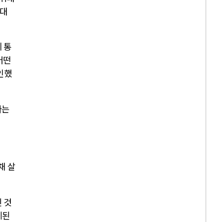
세대
 통
어떤
인했
다는
채 살
 것
제된