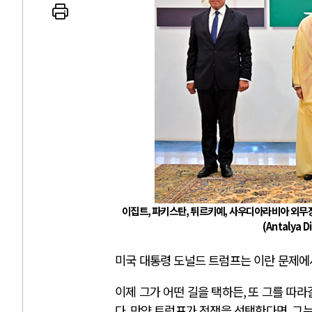
와 인간
러시아-우크라이나
공세로 글로벌 토큰 시..
전쟁의 추상화: 우크라이나, 대
 놓고 미국 진보진영 ..
EU·우크라이나 드론 협력 직후,
반대 투쟁은 새로운 글로..
나토, 우크라 군사지원 2027년
 비용: 데이터센터 확산..
우크라이나, 덴마크, 에스토니아
국 민주주의를 잠식하고 ..
러·우크라, 대규모 공습 주고받
이집트
,
파키스탄
,
튀르키예
,
사우디아라비아 외무
(Antalya 
미국 대통령 도널드 트럼프는 이란 문제에
이제 그가 어떤 길을 택하든
,
또 그를 따라
다
.
만약 트럼프가 전쟁을 선택한다면
,
그는