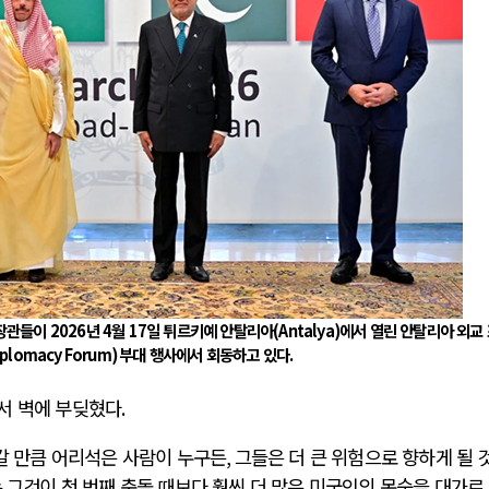
 전쟁
중동 위기
리전의 역..
호르무즈 갈등 격화, 트럼프 정치·경제 ..
 러시아..
호르무즈 해협 통행료를 철회한 트럼프
까지 공..
이란, 호르무즈 해협 봉쇄 선택한 배경
, 네덜란..
트럼프, 이란 압박수단 한계 직면
아…민간 ..
하마스, 가자 통치권 이양으로 휴전 의지..
장관들이
2026
년
4
월
17
일 튀르키예 안탈리아
(Antalya)
에서 열린 안탈리아 외교
Diplomacy Forum)
부대 행사에서 회동하고 있다
.
서 벽에 부딪혔다
.
갈 만큼 어리석은 사람이 누구든
,
그들은 더 큰 위험으로 향하게 될 
 그것이 첫 번째 충돌 때보다 훨씬 더 많은 미국인의 목숨을 대가로