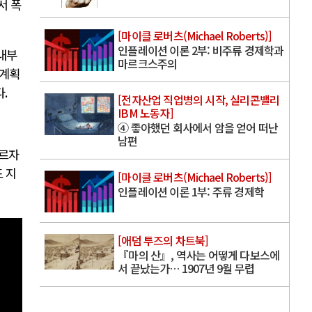
서 폭
[마이클 로버츠(Michael Roberts)]
인플레이션 이론 2부: 비주류 경제학과
내부
마르크스주의
 계획
다
.
[전자산업 직업병의 시작, 실리콘밸리
IBM 노동자]
④ 좋아했던 회사에서 암을 얻어 떠난
남편
바르자
 지
[마이클 로버츠(Michael Roberts)]
인플레이션 이론 1부: 주류 경제학
[애덤 투즈의 차트북]
『마의 산』, 역사는 어떻게 다보스에
서 끝났는가… 1907년 9월 무렵