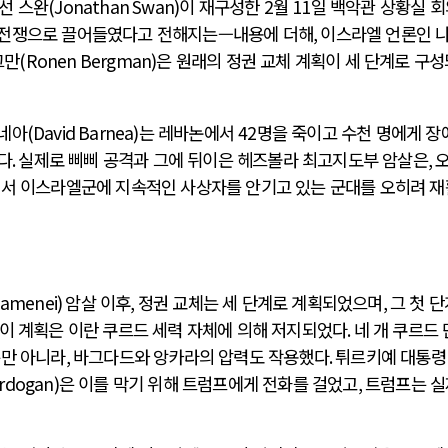
선 스완
(Jonathan Swan)
이 재구성한
2
월
11
일 백악관 상황실 
 전쟁으로 끌어들였다고 전해지는—내용에 더해
,
이스라엘 언론인 
그만
(Ronen Bergman)
은 원래의 정권 교체 계획이 세 단계로 구
르네아
(David Barnea)
는 레바논에서
42
명을 죽이고 수천 명에게 장
다
.
실제로 삐삐 공격과 그에 뒤이은 헤즈볼라 최고지도부 암살은
,
에서 이스라엘군에 지속적인 사상자를 안기고 있는 군대를 오히려 
Khamenei)
암살 이후
,
정권 교체는 세 단계로 계획되었으며
,
그 첫 
이 계획은 이란 쿠르드 세력 자체에 의해 저지되었다
.
네 개 쿠르드
뿐만 아니라
,
바그다드와 앙카라의 압력도 작용했다
.
튀르키예 대통령
Erdogan)
은 이를 막기 위해 트럼프에게 전화를 걸었고
,
트럼프는 실