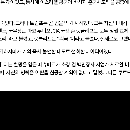
키는 것이었고
,
동시에 이스라엘 공군이 바시지 준군사조직을 공중에
것이었다
.
그러나 트럼프는 곧 겁을 먹기 시작했다
.
그는 자신의 내각 
밴스
,
국무장관 마코 루비오
, CIA
국장 존 랫클리프는 모두 정권 교체
소리
”
라고 불렀고
,
랫클리프는
“
희극
”
이라고 불렀다
.
실제로도 그랬
제기하자마자 거의 즉시 불안한 태도로 철회한 아이디어였다
.
이
”
라는 별명을 얻은 페슈메르가 소장 겸 백만장자 사업가 시르완 
에
,
자신의 병력은 이란을 침공할 계획이 없다고 말했다
.
다른 쿠르드