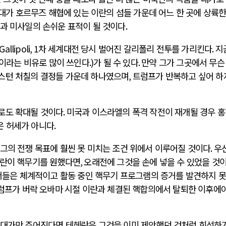
대가 호르무즈 해협에 있는 이란의 섬들 가운데 어느 한 곳에 상륙
과 미사일의 손쉬운 표적이 될 것이다
.
Gallipoli, 1
차 세계대전 당시 벌어진 갈리폴리 전투를 가리킨다
.
지
이라는 비유로 많이 쓰인다
.)
가 될 수 있다
.
만약 그가 그곳에서 무슨
스턴 처칠의 결정들 가운데 하나였으며
,
트럼프가 반복하고 싶어 하
로도 확대될 것이다
.
미국과 이스라엘의 폭격 작전이 재개될 경우 
은 허세가 아니다
.
그의 전쟁 목표에 훨씬 못 미치는 조건 위에서 이루어질 것이다
.
우
이란이 핵무기를 원했다면
,
오래전에 그것을 손에 넣을 수 있었을 것
서들은 체계적이고 활동 중인 핵무기 프로그램의 증거를 발견하지 
럼프가 버락 오바마 시절 이란과 체결된 핵합의에서 탈퇴한 이후에야
 대가만 주어진다면 테헤란은 그것을 이미 제안했던 것처럼 희석하