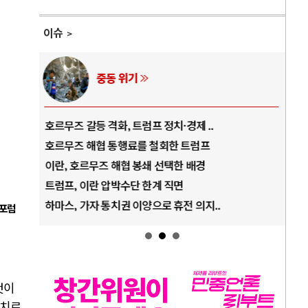
이슈
AI와 인간
중국 AI, 저가 공세로 글로벌 토큰 시..
전
AI 국부펀드 구상 놓고 미국 진보진영 ..
E
AI 데이터센터 반대 투쟁은 새로운 글로..
나
AI의 숨은 환경 비용: 데이터센터 확산..
우
AI는 어떻게 미국 민주주의를 잠식하고 ..
러
 포럼
것이
 치르