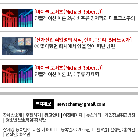
[마이클 로버츠(Michael Roberts)]
인플레이션 이론 2부: 비주류 경제학과 마르크스주의
[전자산업 직업병의 시작, 실리콘밸리 IBM 노동자]
④ 좋아했던 회사에서 암을 얻어 떠난 남편
[마이클 로버츠(Michael Roberts)]
인플레이션 이론 1부: 주류 경제학
독자제보
newscham@gmail.com
참세상소개
|
후원하기
|
광고안내
|
이전페이지
|
뉴스레터
|
개인정보취급방침
|
청소년 보호책임:홍석만
참세상 등록번호: 서울 아 00111 | 등록일자: 2005년 11월 8일 | 발행인: 홍석만
| 편집인: 홍석만