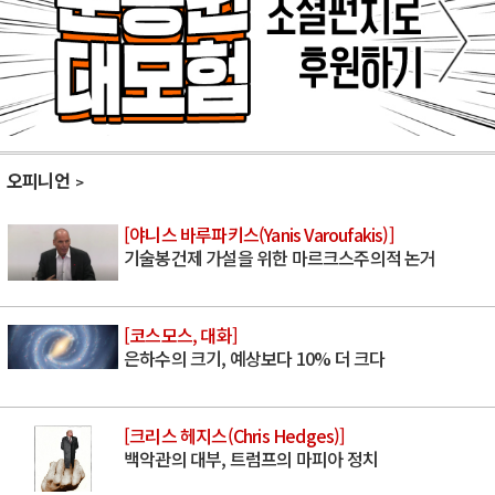
오피니언
[야니스 바루파키스(Yanis Varoufakis)]
기술봉건제 가설을 위한 마르크스주의적 논거
[코스모스, 대화]
은하수의 크기, 예상보다 10% 더 크다
[크리스 헤지스(Chris Hedges)]
백악관의 대부, 트럼프의 마피아 정치