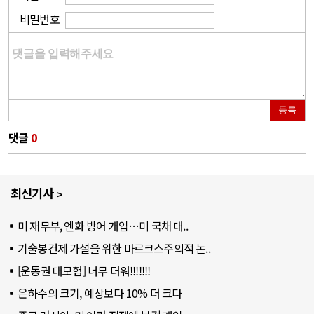
비밀번호
등록
댓글
0
최신기사
미 재무부, 엔화 방어 개입…미 국채 대..
기술봉건제 가설을 위한 마르크스주의적 논..
[운동권 대모험] 너무 더워!!!!!!!
은하수의 크기, 예상보다 10% 더 크다