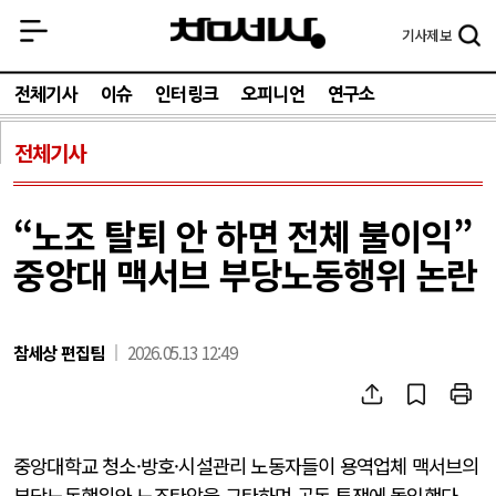
기사
제보
전체기사
이슈
인터링크
오피니언
연구소
전체기사
“노조 탈퇴 안 하면 전체 불이익”
중앙대 맥서브 부당노동행위 논란
참세상 편집팀
2026.05.13 12:49
중앙대학교 청소·방호·시설관리 노동자들이 용역업체 맥서브의
부당노동행위와 노조탄압을 규탄하며 공동 투쟁에 돌입했다.