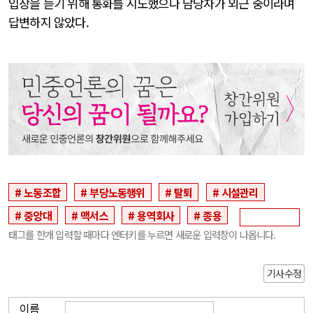
입장을 듣기 위해 통화를 시도했으나 담당자가 외근 중이라며
답변하지 않았다.
노동조합
부당노동행위
탈퇴
시설관리
중앙대
맥서스
용역회사
종용
태그를 한개 입력할 때마다 엔터키를 누르면 새로운 입력창이 나옵니다.
기사수정
이름