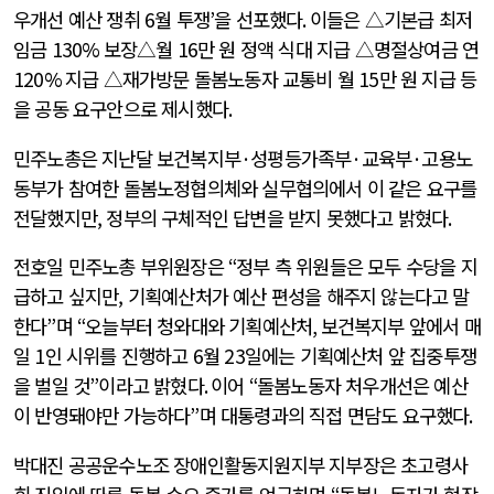
우개선 예산 쟁취
6
월 투쟁
’
을 선포했다
.
이들은 △기본급 최저
임금
130%
보장△월
16
만 원 정액 식대 지급 △명절상여금 연
120%
지급 △재가방문 돌봄노동자 교통비 월
15
만 원 지급 등
을 공동 요구안으로 제시했다
.
민주노총은 지난달 보건복지부
·
성평등가족부
·
교육부
·
고용노
동부가 참여한 돌봄노정협의체와 실무협의에서 이 같은 요구를
전달했지만, 정부의 구체적인 답변을 받지 못했다고 밝혔다
.
전호일 민주노총 부위원장은
“
정부 측 위원들은 모두 수당을 지
급하고 싶지만, 기획예산처가 예산 편성을 해주지 않는다고 말
한다
”
며
“
오늘부터 청와대와 기획예산처
,
보건복지부 앞에서 매
일
1
인 시위를 진행하고
6
월
23
일에는 기획예산처 앞 집중투쟁
을 벌일 것
”
이라고 밝혔다
.
이어
“
돌봄노동자 처우개선은 예산
이 반영돼야만 가능하다
”
며 대통령과의 직접 면담도 요구했다
.
박대진 공공운수노조 장애인활동지원지부 지부장은 초고령사