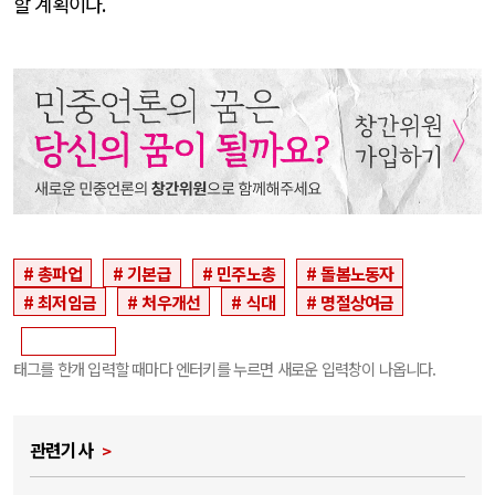
할 계획이다
.
총파업
기본급
민주노총
돌봄노동자
최저임금
처우개선
식대
명절상여금
태그를 한개 입력할 때마다 엔터키를 누르면 새로운 입력창이 나옵니다.
관련기사