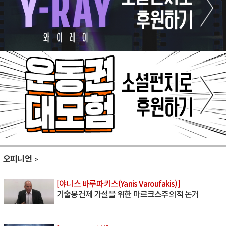
오피니언
[야니스 바루파키스(Yanis Varoufakis)]
기술봉건제 가설을 위한 마르크스주의적 논거