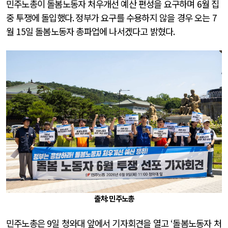
민주노총이 돌봄노동자 처우개선 예산 편성을 요구하며
6
월 집
중 투쟁에 돌입했다
.
정부가 요구를 수용하지 않을 경우 오는
7
월
15
일 돌봄노동자 총파업에 나서겠다고 밝혔다
.
출처: 민주노총
민주노총은
9
일 청와대 앞에서 기자회견을 열고
‘
돌봄노동자 처