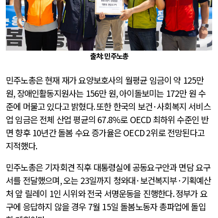
출처: 민주노총
민주노총은 현재 재가 요양보호사의 월평균 임금이 약
125
만
원
,
장애인활동지원사는
156
만 원
,
아이돌보미는
172
만 원 수
준에 머물고 있다고 밝혔다
.
또한 한국의 보건
·
사회복지 서비스
업 임금은 전체 산업 평균의
67.8%
로
OECD
최하위 수준인 반
면 향후
10
년간 돌봄 수요 증가율은
OECD 2
위로 전망된다고
지적했다
.
민주노총은 기자회견 직후 대통령실에 공동요구안과 면담 요구
서를 전달했으며
,
오는
23
일까지 청와대
·
보건복지부
·
기획예산
처 앞 릴레이
1
인 시위와 전국 서명운동을 진행한다
.
정부가 요
구에 응답하지 않을 경우
7
월
15
일 돌봄노동자 총파업에 돌입