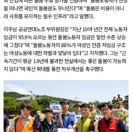
회 진입에 따른 돌봄 수요 증가를 언급하며
“
돌봄노동자가 현장
을 떠나면 국민의 돌봄권도 무너진다
”
며
“
돌봄은 비용이 아니
라 사회를 유지하는 필수 인프라
”
라고 말했다
.
이주남 공공연대노조 부위원장은
“
지난
10
여 년간 전체 노동자
임금이
95.9%
오르는 동안 돌봄노동자 임금은 절반 수준 상승
에 그쳤다
”
며
“
돌봄노동자의
88%
가 여성인 만큼 저임금 구조
는 여성노동에 대한 차별과 맞닿아 있다
”
고 지적했다
.
그는
“
근
속기간이 평균
1.9
년에 불과한 현실에서는 좋은 돌봄이 가능하
지 않다
”
며 예산 확대를 통한 처우개선을 촉구했다
.