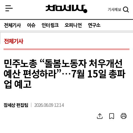
기사
제보
전체기사
이슈
인터링크
오피니언
연구소
전체기사
민주노총 “돌봄노동자 처우개선
예산 편성하라”…7월 15일 총파
업 예고
참세상 편집팀
2026.06.09 12:14