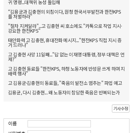
귀 명령...대책위 농성 돌입해
“김용균과 김충현의 외침이다, 원청 한국서부발전과 한전KPS
를 처벌하라”
"절차 지켜달라"...고 김충현 씨 호소에도 "카톡으로 작업 지시·
강요한 한전KPS"
태안화력 고 김충현, 휴대전화 메시지..."한전KPS 직접 지시 증
거 드러나"
고 김충현 사망 11일째..."답 없는 이재명 대통령, 정부 대책은 언
제?"
고 김충현 동료들 "한전KPS, 하청 노동자에 반성문 쓰게 하며 지
배력 행사"
고 김용균·김충현의 동료들, "죽음의 발전소 멈추는" 파업 예고
김용균, 다시 김충현... 왜 노동자의 참담한 죽음은 반복되는가
기사수정
이름