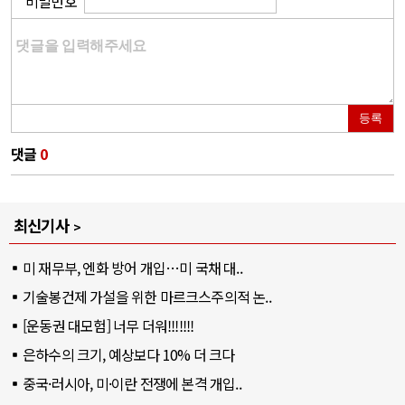
비밀번호
등록
댓글
0
최신기사
미 재무부, 엔화 방어 개입…미 국채 대..
기술봉건제 가설을 위한 마르크스주의적 논..
[운동권 대모험] 너무 더워!!!!!!!
은하수의 크기, 예상보다 10% 더 크다
중국·러시아, 미·이란 전쟁에 본격 개입..