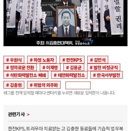
우원식
하청 노동자
한전KPS
김민석
정의로운 전환
이재명
김용균
발전 비정규직
석탄화력발전소 폐쇄
태안화력발전소
한국서부발전
김충현
위험의 외주화
태그를 한개 입력할 때마다 엔터키를 누르면 새로운 입력창이 나옵니다.
관련기사
한전KPS, 트라우마 치료받는 고 김충현 동료들에 기습적 업무복