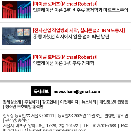
[마이클 로버츠(Michael Roberts)]
인플레이션 이론 2부: 비주류 경제학과 마르크스주의
[전자산업 직업병의 시작, 실리콘밸리 IBM 노동자]
④ 좋아했던 회사에서 암을 얻어 떠난 남편
[마이클 로버츠(Michael Roberts)]
인플레이션 이론 1부: 주류 경제학
독자제보
newscham@gmail.com
참세상소개
|
후원하기
|
광고안내
|
이전페이지
|
뉴스레터
|
개인정보취급방침
|
청소년 보호책임:홍석만
참세상 등록번호: 서울 아 00111 | 등록일자: 2005년 11월 8일 | 발행인: 홍석만
| 편집인: 홍석만
서울
시 마포구 양화로8길 17-28, 2층 2015호
| TEL: (02)701-7688 | FAX:
(02)701-7112 |
E-mail:
newscham@gmail.com