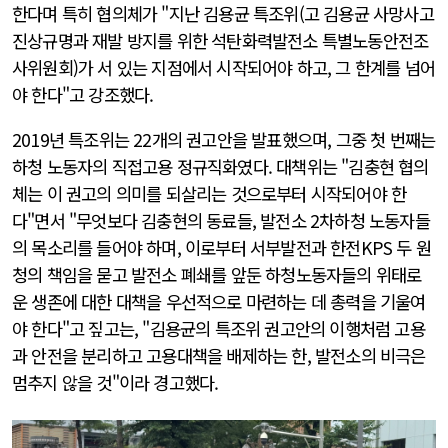
한다며 특히 협의체가 "지난 김용균 특조위(고 김용균 사망사고
진상규명과 재발 방지를 위한 석탄화력발전소 특별노동안전조
사위원회)가 서 있는 지점에서 시작되어야 하고, 그 한계를 넘어
야 한다"고 강조했다.
2019년 특조위는 22개의 권고안을 발표했으며, 그중 첫 번째는
하청 노동자의 직접고용 정규직화였다. 대책위는 "김충현 협의
체는 이 권고의 의미를 되살리는 것으로부터 시작되어야 한
다"면서 "무엇보다 김충현의 동료들, 발전소 2차하청 노동자들
의 목소리를 들어야 하며, 이로부터 서부발전과 한전KPS 두 원
청의 책임을 묻고 발전소 폐쇄를 앞둔 하청노동자들의 위태로
운 생존에 대한 대책을 우선적으로 마련하는 데 총력을 기울여
야 한다"고 짚고는, "김용균의 특조위 권고안의 이행처럼 고용
과 안전을 분리하고 고용대책을 배제하는 한, 발전소의 비극은
멈추지 않을 것"이라 경고했다.