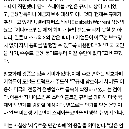
사태에 직면했다
.
당시 스테이블코인은 규제 대상이 아니었
고
,
금융감독이나 예금자보호 대상도 아니었다
.
현재는 규제가
추진되고 있지만
,
엘리자베스 워런
(Elizabeth Warren)
상원의
원은
“
지니어스법은 제재 회피나 불법 활동을 막지 못할 뿐 아
니라
,
일론 머스크의
X
와 같은 빅테크 기업들이 아무런 보호장
치 없이 자체 통화를 발행할 수 있도록 허용한다
”
며
“
미국 국민
을 사기
,
수수료
,
금융 붕괴로부터 지킬 수단이 없다
”
고 비판했
다
.
암호화폐 광풍은 멈출 기미가 없다
.
이제 주요 변화는 암호화폐
기업들이 도널드 트럼프가 주도한
‘
무규제 암호화폐 시대
’
를 이
용해 미국의 전통적 은행업으로 급속히 확장하고 있다는 점이
다
.
이른바 지니어스법은 스테이블코인 규제를 강화해 미국 국
채와의 연계를 강화할 예정이다
.
앞으로는 인가를 받은 은행이
나 일부 비은행 기관만이 스테이블코인을 발행할 수 있게 된다
.
이는 사실상
‘
자유로운 민간 화폐
’
의 종말을 의미한다
. “
많은 암