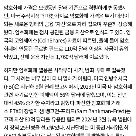
암호화폐 가격은 오랫동안 달러 기준으로 격렬하게 변동했지
만
,
미국 주식시장과 마찬가지로 암호화폐 가격은 투기 대상이
되는 새로운 형태의 금융
‘
자산
’
으로 자리 잡으며 꾸준히 상승해
왔다
.
암호화폐는 점차 공인된 금융 자산으로 인식되고 있다
.
영
국의 코인셰어스
(CoinShares)
자료에 따르면
,
올해 들어 암호
화폐에 연동된 글로벌 펀드로
110
억 달러 이상의 자금이 유입
되었고
,
전체 운용 자산은
1,760
억 달러에 이르렀다
.
하지만 암호화폐 열풍은 시작부터 사기
,
범죄
,
부패로 얼룩졌
다
.
그 사례는 너무 많아 다 나열하기 어렵다
.
미국 연방수사국
(FBI)
은 지난해
9
월 연례 보고서에서
, 2023
년 미국 내 암호화폐
관련 사기로 인한 피해액이
56
억 달러에 달했으며
,
이는 전년
대비
45%
증가한 수치라고 밝혔다
.
파산한 암호화폐 거래
소
FTX
의 창립자 샘 뱅크먼
-
프리드
(Sam Bankman-Fried)
는
고객 자산
80
억 달러를 유용한 혐의로
2024
년
3
월 뉴욕 법원에
서 징역
25
년형을 선고받았다
.
지난달에는 미 증권거래위원회
(SEC)
가 부동산으로 담보된 암호화폐를 판매하겠다고 투자