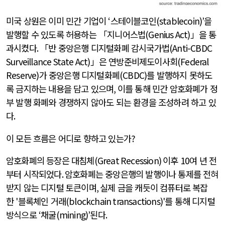
미국 상원은 이미 민간 기업이
‘
스테이블코인
(stablecoin)’
을
발행할 수 있도록 허용하는 「지니어스법
(Genius Act)
」을 통
과시켰다
.
「반 중앙은행 디지털화폐 감시국가법
(Anti-CBDC
Surveillance State Act)
」은 연방준비제도이사회
(Federal
Reserve)
가 중앙은행 디지털화폐
(CBDC)
를 발행하지 못하도
록 금지하는 내용을 담고 있으며
,
이를 통해 민간 암호화폐가 정
부 발행 화폐와 경쟁하지 않아도 되는 환경을 조성하려 하고 있
다
.
이 모든 흐름은 어디로 향하고 있는가
?
암호화폐의 등장은 대침체
(Great Recession)
이후
10
여 년 전
부터 시작되었다
.
암호화폐는 중앙은행의 발행이나 통제를 전혀
받지 않는 디지털 토큰이며
,
실제 금을 캐듯이 컴퓨터로 복잡
한
'
블록체인 거래
(blockchain transactions)'
를 통해 디지털
방식으로
‘
채굴
(mining)’
된다
.