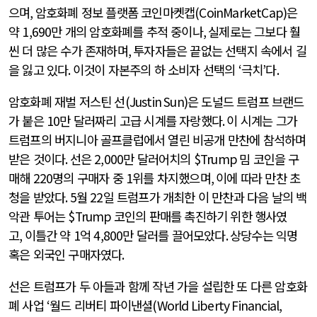
으며
,
암호화폐 정보 플랫폼 코인마켓캡
(CoinMarketCap)
은
약
1,690
만 개의 암호화폐를 추적 중이나
,
실제로는 그보다 훨
씬 더 많은 수가 존재하며
,
투자자들은 끝없는 선택지 속에서 길
을 잃고 있다
.
이것이 자본주의 하 소비자 선택의
‘
극치
’
다
.
암호화폐 재벌 저스틴 선
(Justin Sun)
은 도널드 트럼프 브랜드
가 붙은
10
만 달러짜리 고급 시계를 자랑했다
.
이 시계는 그가
트럼프의 버지니아 골프클럽에서 열린 비공개 만찬에 참석하며
받은 것이다
.
선은
2,000
만 달러어치의
$Trump
밈 코인을 구
매해
220
명의 구매자 중
1
위를 차지했으며
,
이에 따라 만찬 초
청을 받았다
. 5
월
22
일 트럼프가 개최한 이 만찬과 다음 날의 백
악관 투어는
$Trump
코인의 판매를 촉진하기 위한 행사였
고
,
이틀간 약
1
억
4,800
만 달러를 끌어모았다
.
상당수는 익명
혹은 외국인 구매자였다
.
선은 트럼프가 두 아들과 함께 작년 가을 설립한 또 다른 암호화
폐 사업
‘
월드 리버티 파이낸셜
(World Liberty Financial,