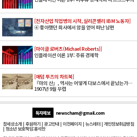
[전자산업 직업병의 시작, 실리콘밸리 IBM 노동자]
④ 좋아했던 회사에서 암을 얻어 떠난 남편
[마이클 로버츠(Michael Roberts)]
인플레이션 이론 1부: 주류 경제학
[애덤 투즈의 차트북]
『마의 산』, 역사는 어떻게 다보스에서 끝났는가…
1907년 9월 무렵
독자제보
newscham@gmail.com
참세상소개
|
후원하기
|
광고안내
|
이전페이지
|
뉴스레터
|
개인정보취급방침
|
청소년 보호책임:홍석만