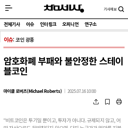
기사
제보
전체기사
이슈
인터링크
오피니언
연구소
이슈
코인 광풍
암호화폐 부패와 불안정한 스테이
블코인
마이클 로버츠(Michael Roberts)
2025.07.16 10:00
“
비트코인은 투기일 뿐이고
,
투자가 아니다
.
규제되지 않고
,
어
떤 자산으로도 뒷받침되지 않으며
,
단지 누군가가 얼마를 지불