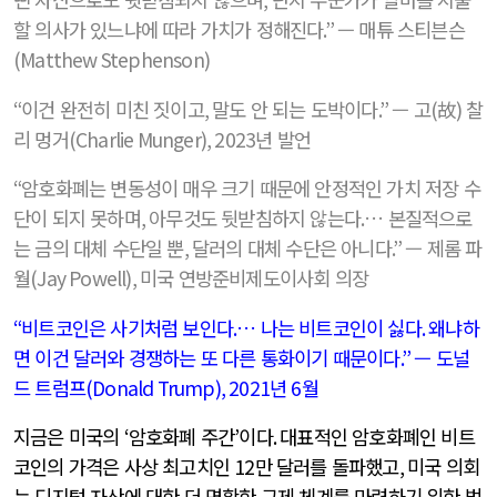
할 의사가 있느냐에 따라 가치가 정해진다
.”
— 매튜 스티븐슨
(Matthew Stephenson)
“
이건 완전히 미친 짓이고
,
말도 안 되는 도박이다
.”
— 고
(
故
)
찰
리 멍거
(Charlie Munger), 2023
년 발언
“
암호화폐는 변동성이 매우 크기 때문에 안정적인 가치 저장 수
단이 되지 못하며
,
아무것도 뒷받침하지 않는다
.
… 본질적으로
는 금의 대체 수단일 뿐
,
달러의 대체 수단은 아니다
.”
— 제롬 파
월
(Jay Powell),
미국 연방준비제도이사회 의장
“
비트코인은 사기처럼 보인다
.
… 나는 비트코인이 싫다
.
왜냐하
면 이건 달러와 경쟁하는 또 다른 통화이기 때문이다
.”
— 도널
드 트럼프
(Donald Trump), 2021
년
6
월
지금은 미국의
‘
암호화폐 주간
’
이다
.
대표적인 암호화폐인 비트
코인의 가격은 사상 최고치인
12
만 달러를 돌파했고
,
미국 의회
는 디지털 자산에 대한 더 명확한 규제 체계를 마련하기 위한 법