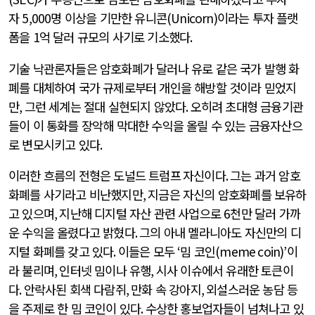
자
5,000
명 이상을 기만한 유니콘
(Unicorn)
이라는 투자 플랫
폼을
1
억 달러 규모의 사기로 기소했다
.
기술 낙관론자들은 암호화폐가 달러나 유로 같은 국가 발행 화
폐를 대체하여 국가 규제로부터 개인을 해방할 것이라 믿었지
만
,
그런 세계는 절대 실현되지 않았다
.
오히려 초대형 금융기관
들이 이 통화를 장악해 막대한 수익을 올릴 수 있는 금융자산으
로 변모시키고 있다
.
이러한 흐름의 전형은 도널드 트럼프
자신이다
.
그는 과거 암호
화폐를 사기라고 비난했지만
,
지금은 자신의 암호화폐를 보유하
고 있으며
,
지난해 디지털 자산 관련 사업으로
6
천만 달러 가까
운 수익을 올렸다고 밝혔다
.
그의 아내 멜라니아도 자신만의 디
지털 화폐를 갖고 있다
.
이들은 모두
‘
밈 코인
(meme coin)’
이
라 불리며
,
인터넷 밈이나 유행
,
시사 이슈에서 유래한 토큰이
다
.
안락사된 회색 다람쥐
,
만화 속 강아지
,
외설스러운 농담 등
을 주제로 한 밈 코인이 있다
.
수상한 홍보업자들이 넘쳐나고 있