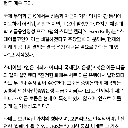
험도 매우 크다
.
국제 무역과 금융에서는 상품과 자금이 거래 당사자 간 동시에
이동하기 어려워
,
위험과 지연
,
비용이 발생한다
.
하지만 예일대
학교 금융안정성 프로그램의 스티븐 켈리
(Steven Kelly)
는
“
스
테이블코인이 이를 해결하겠다고 주장할 때의 문제는
,
현재와
미래의 공급망 결제는 결국 은행 예금을 필요로 한다는 데 있
다
”
고 지적했다
.
스테이블코인은 화폐가 아니다
.
국제결제은행
(BIS)
은 이를 다음
과 같이 설명했다
. “
진정한 화폐는 서로 다른 은행에서 발행되더
라도 누구나 주저 없이 수용한다
.
그것은 중앙은행이 제공하는
공통의 안전자산
(
중앙은행 지급준비금
)
과
1:1
로 결제되기 때문
이다
.
… 예금 토큰은 현재 이 특성이 있지 않으며
,
앞으로 이를
갖게 될 가능성도 작다
.”
화폐는 보편적인 가치의 형태이며
,
보편적으로 인식되어야만 진
정한
‘
화폐
’
가 될 수 있다
. BIS
는
“
어떠한 통화 체계든 그 기초