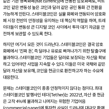
같은 기존 명목화폐
(fiat currency)
에 연동된 암호화폐로
,
비트
코인 같은 변동성 높은 코인과 달러 같은 공인 통화 간 전환을
가능하게 만든다
.
스테이블코인은 실물 화폐와 연동되어 암호화
폐 시장 전반의 안정성을 유지하는 데 핵심적 역할을 하며
,
트레
이더들이 변동성 큰 디지털 코인 사이에서 투자 대기 자금을 안
전하게 보관할 수 있도록 한다
.
하지만 여기서 모든 것이 드러난다
.
스테이블코인은 결국 암호
화폐에서
‘
진짜 돈
’,
즉 달러나 유로로 빠져나가기 위한 탈출구에
불과하다
.
스테이블코인 기업들은 달러로 보장되는 자산을 확보
하고 있어야만 사업을 지속할 수 있다
.
이들은 미국 국채와 같은
달러 자산을 보유해
,
코인을 현금으로 환전하고자 하는 수요에
대응한다
.
문제는 스테이블코인이 종종 안정적이지 않다는 점이다
.
최대
스테이블코인 발행사인 테더
(Tether)
는
2022
년
,
자산 중 현금
은 고작
4%
에 불과하고 나머지는 위험한 기업어음
(commercial paper)
에 투자한 사실이 드러나며 대규모 환매