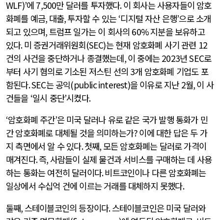
WLF)’
에
7,500
만 달러를 투자했다
.
이 회사는 사용자들이 암호
화폐를 예금
,
대출
,
투자할 수 있는
‘
디지털 자산 은행
’
으로 소개
되고 있으며
,
트럼프 일가는 이 회사의
60%
지분을 보유하고
있다
.
미 증권거래위원회
(SEC)
는 현재 암호화폐 사기 관련
12
건의 사건을 중단하거나 종결했는데
,
이 중에는
2023
년
SEC
로
부터 사기 혐의로 기소된 저스틴 선의
3
개 암호화폐 기업도 포
함된다
. SEC
는 공익
(public interest)
을 이유로 지난
2
월
,
이 사
건들을
‘
일시 중단
’
시켰다
.
‘
암호화폐 주간
’
은 미국 달러나 유로 같은 국가 발행 통화가 민
간 암호화폐로 대체될 것을 의미하는가
?
이에 대한 답은 두 가
지 측면에서 알 수 있다
.
첫째
,
모든 암호화폐는 달러로 가격이
매겨진다
.
즉
,
사람들이 실제 물건과 서비스를 구매하는 데 사용
하는 통화는 여전히 달러이다
.
비트코인이나 다른 암호화폐는
일상에서 수십억 건에 이르는 거래를 대체하지 못했다
.
둘째
,
스테이블코인의 등장이다
.
스테이블코인은 미국 달러와