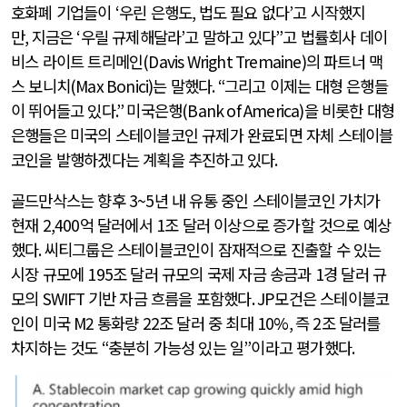
호화폐 기업들이
‘
우린 은행도
,
법도 필요 없다
’
고 시작했지
만
,
지금은
‘
우릴 규제해달라
’
고 말하고 있다
”
고 법률회사 데이
비스 라이트 트리메인
(Davis Wright Tremaine)
의 파트너 맥
스 보니치
(Max Bonici)
는 말했다
. “
그리고 이제는 대형 은행들
이 뛰어들고 있다
.”
미국은행
(Bank of America)
을 비롯한 대형
은행들은 미국의 스테이블코인 규제가 완료되면 자체 스테이블
코인을 발행하겠다는 계획을 추진하고 있다
.
골드만삭스는 향후
3~5
년 내 유통 중인 스테이블코인 가치가
현재
2,400
억 달러에서
1
조 달러 이상으로 증가할 것으로 예상
했다
.
씨티그룹은 스테이블코인이 잠재적으로 진출할 수 있는
시장 규모에
195
조 달러 규모의 국제 자금 송금과
1
경 달러 규
모의
SWIFT
기반 자금 흐름을 포함했다
. JP
모건은 스테이블코
인이 미국
M2
통화량
22
조 달러 중 최대
10%,
즉
2
조 달러를
차지하는 것도
“
충분히 가능성 있는 일
”
이라고 평가했다
.