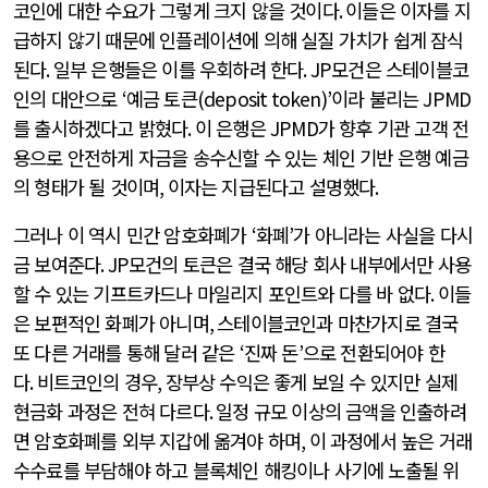
코인에 대한 수요가 그렇게 크지 않을 것이다
.
이들은 이자를 지
급하지 않기 때문에 인플레이션에 의해 실질 가치가 쉽게 잠식
된다
.
일부 은행들은 이를 우회하려 한다
. JP
모건은 스테이블코
인의 대안으로
‘
예금 토큰
(deposit token)’
이라 불리는
JPMD
를 출시하겠다고 밝혔다
.
이 은행은
JPMD
가 향후 기관 고객 전
용으로 안전하게 자금을 송수신할 수 있는 체인 기반 은행 예금
의 형태가 될 것이며
,
이자는 지급된다고 설명했다
.
그러나 이 역시 민간 암호화폐가
‘
화폐
’
가 아니라는 사실을 다시
금 보여준다
. JP
모건의 토큰은 결국 해당 회사 내부에서만 사용
할 수 있는 기프트카드나 마일리지 포인트와 다를 바 없다
.
이들
은 보편적인 화폐가 아니며
,
스테이블코인과 마찬가지로 결국
또 다른 거래를 통해 달러 같은
‘
진짜 돈
’
으로 전환되어야 한
다
.
비트코인의 경우
,
장부상 수익은 좋게 보일 수 있지만 실제
현금화 과정은 전혀 다르다
.
일정 규모 이상의 금액을 인출하려
면 암호화폐를 외부 지갑에 옮겨야 하며
,
이 과정에서 높은 거래
수수료를 부담해야 하고 블록체인 해킹이나 사기에 노출될 위