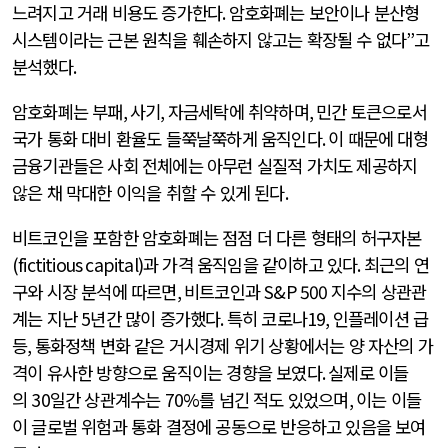
느려지고 거래 비용도 증가한다
.
암호화폐는 보안이나 분산형
시스템이라는 근본 원칙을 훼손하지 않고는 확장될 수 없다
”
고
분석했다
.
암호화폐는 부패
,
사기
,
자금세탁에 취약하며
,
민간 토큰으로서
국가 통화 대비 환율도 들쭉날쭉하게 움직인다
.
이 때문에 대형
금융기관들은 사회 전체에는 아무런 실질적 가치도 제공하지
않은 채 막대한 이익을 취할 수 있게 된다
.
비트코인을 포함한 암호화폐는 점점 더 다른 형태의 허구자본
(fictitious capital)
과 가격 움직임을 같이하고 있다
.
최근의 연
구와 시장 분석에 따르면
,
비트코인과
S&P 500
지수의 상관관
계는 지난
5
년간 많이 증가했다
.
특히 코로나
19,
인플레이션 급
등
,
통화정책 변화 같은 거시경제 위기 상황에서는 양 자산의 가
격이 유사한 방향으로 움직이는 경향을 보였다
.
실제로 이들
의
30
일간 상관계수는
70%
를 넘긴 적도 있었으며
,
이는 이들
이 글로벌 위험과 통화 결정에 공동으로 반응하고 있음을 보여