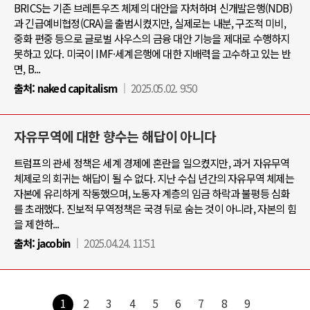
BRICS는 기존 브레튼우즈 체제의 대안을 자처하며 신개발은행(NDB)
과 긴급예비협정(CRA)을 출범시켰지만, 실제로는 내분, 구조적 미비,
중화 편중 등으로 글로벌 사우스의 금융 대안 기능을 제대로 수행하지
못하고 있다. 미국이 IMF·세계은행에 대한 지배력을 고수하고 있는 반
면, B...
출처:
naked capitalism
2025.05.02. 9:50
자유무역에 대한 향수는 해답이 아니다
트럼프의 관세 정책은 세계 경제에 혼란을 일으켰지만, 과거 자유무역
체제로의 회귀는 해답이 될 수 없다. 지난 수십 년간의 자유무역 체제는
자본에 유리하게 작동했으며, 노동자 계층의 임금 하락과 불평등 심화
를 초래했다. 진보적 무역정책은 국경 뒤로 숨는 것이 아니라, 자본의 힘
을 제한하...
출처:
jacobin
2025.04.24. 11:51
1
2
3
4
5
6
7
8
9