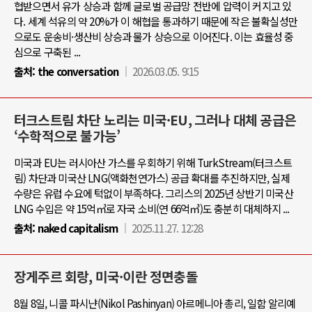
협받으면서 유가 상승과 함께 글로벌 공급망 전반에 압력이 커지고 있
다. 세계 석유의 약 20%가 이 해협을 통과하기 때문에 작은 불확실성만
으로도 운송비·생산비 상승과 물가 상승으로 이어진다. 이는 효율성 중
심으로 구축된 ...
출처:
the conversation
2026.03.05. 9:15
터크스트림 차단 노리는 미국·EU, 그러나 대체 공급은
‘수학적으로 불가능’
미국과 EU는 러시아산 가스를 우회하기 위해 TurkStream(터크스트
림) 차단과 미국산 LNG(액화천연가스) 공급 확대를 추진하지만, 실제
수량은 유럽 수요에 턱없이 부족하다. 그리스의 2025년 상반기 미국산
LNG 수입은 약 15억㎥로 자국 소비(연 66억㎥)도 충분히 대체하지 ...
출처:
naked capitalism
2025.11.27. 12:28
장게주르 회랑, 미국·이란 정면충돌
8월 8일, 니콜 파시냔(Nikol Pashinyan) 아르메니아 총리, 일함 알리예