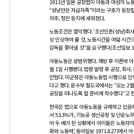
1911
년 일본 공장법이 아동과 여성의 노
“
성냥만은 자급자족
”
이라는 구호가 등장
의주
,
청진 등지에 세워졌다
.
노동조건은 열악했다
. ‘
조선인촌
(
성냥
)
회사
상 인상하여 줄 것
,
노동시간을 여덟 시간으
감독을 쫓아낼 것
”
을 요구했다
(
조선일보
1
아동노동은 광범위했다
.
해방 후 이른바 
월
1
일 시행됐다
.
법령 발령 후 공장
,
회사
,
만뒀다
.
미군정은 아동노동법 시행으로 인
다고 했다
.
운수부 철도국에서는
“
오는
2
월
공장을 떠나도록 할 준비에 착수했다
”
고 
한국은 법으로 아동노동을 규제하고 있음
서
53.3%
가
,
기능공 생산공정 및 단순노
어 두 배가 된 상황에서 아이들은 노동자
화와 노동력
’,
동아일보
1971.8.27)
에서 아