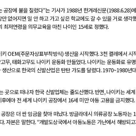
는 공장에 불을 질렀다
”
는 기사가
1988
년 한겨레신문
(1988.6.28)
에
만 없어지면 일 안 하고 가고 싶은 학교에도 갈 수 있을 거로 생각
동의 최저연령을 의무교육을 마친 나이인
15
세로 정했다
.
이키
OEM(
주문자상표부착방식
)
생산을 시작했다
. 3
천 켤레에서 시
양고무
,
태화고무도 나이키 운동화 만들었다
.
나이키는 운동화로 유
 생산으로 한국의 신발산업은 탄탄 가도를 달렸다
. 1970~1980
년대
있는 곳으로 떠나자 한국 신발업체는 줄도산했다
.
반면
,
나이키는 세계
이후에야 전 세계 나이키 공장에서
16
세 미만 아동 고용을 금지했다
.
 공장은 더 싼 임금을 찾아 떠났다
.
방글라데시 의류공장 노동자는
1
었다
.
자본은 말한다
. “
개발도상국에서 아동노동은 가난에서 해방되고