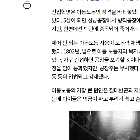
산업혁명은 아동노동의 성격을 바꿔놓았
났다
. 5
살이 되면 성냥공장에서 방직공장
지만
,
한편에선 백린에 중독되어 죽어가는
AI와 인간
제어 안 되는 아동노동 사용이 노동력 재
됐다
. 1802
년
,
법으로 아동 노동자의 복지
중국 AI, 저가 공세로 글로벌 토큰 시..
있다
,
자꾸 간섭하면 공장을 포기할 것이다
AI 국부펀드 구상 놓고 미국 진보진영 .
정을 담아 통과했지만
,
공장주는 무시했다
AI 데이터센터 반대 투쟁은 새로운 글로
동 등이 입법되고 강제됐다
.
AI의 숨은 환경 비용: 데이터센터 확산.
아동노동의 가장 큰 원인은 절대빈곤과 자
AI는 어떻게 미국 민주주의를 잠식하고 
눈에 아이들은 임금이 싸고 부리기 쉽고 