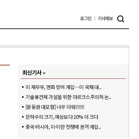
로그인
기사
제보
최신기사
미 재무부, 엔화 방어 개입…미 국채 대..
기술봉건제 가설을 위한 마르크스주의적 논..
[운동권 대모험] 너무 더워!!!!!!!
은하수의 크기, 예상보다 10% 더 크다
중국·러시아, 미·이란 전쟁에 본격 개입..