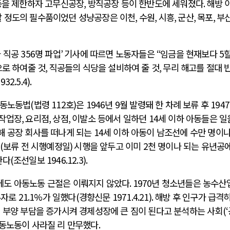
동을 제한하자 고무신공장
,
방직공장 등이 한반도에 세워졌다
.
해방 
할 정도의 필수품이었던 성냥공장은 이천
,
수원
,
시흥
,
군산
,
목포
,
부
 직공
356
명 파업
’
기사에 따르면 노동자들은
“
임금을 현재보다
5
할
로 하여줄 것
,
직공들의 식당을 설비하여 줄 것
,
무리 해고를 절대 
932.5.4).
아동노동법
(
법령
112
호
)
은
1946
년
9
월 발령돼 한 차례 보류 후
1947
작업장
,
요리점
,
상점
,
이발소 등에서 일하던
14
세 이하 아동들은 일
해 공장 회사를 떠나게 되는
14
세 이하 아동이 남조선에 수만 명이나
(
보류 전 시행예정일
)
시행을 앞두고 이미
2
천 명이나 되는 유년공
한다
(
조선일보
1946.12.3).
에도 아동노동 근절은 이뤄지지 않았다
. 1970
년 청소년들은 농수산
무자로
21.1%
가 일했다
(
경향신문
1971.4.21).
해방 후 인구가 급격히
의 부양 부담을 증가시켜 경제성장에 큰 짐이 된다고 분석하는 사회
(‘
동노동이 사라질 리 만무했다
.