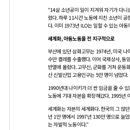
“14
살 소년공이 일이 지겨워 자기가 다니
렸다
.
하루
11
시간 노동에 지친 소년이 공장
다
.
이미
1973
년
ILO
는 일할 수 있는 아
세계화
,
아동노동을 전 지구적으로
부산에 있던 삼화고무는
1974
년
,
미국 나
수만 켤레를 수출했다
.
이어 국제상사
,
동
반열에 올랐다
.
고무신
,
군화를 거쳐 운동화
산 신발산업 고용인구는
5
만 명이 넘었다
.
1990
년대 나이키가 더 싼 임금을 줄 수 
노동에 기대 자본을 확장해갔다
. 1995
년 
세계화는 자본의 세계화다
.
한국의 그 많던
년
1
만 명에서
1997
년
130
만 명으로 늘
는 자발적 노동이다
.”