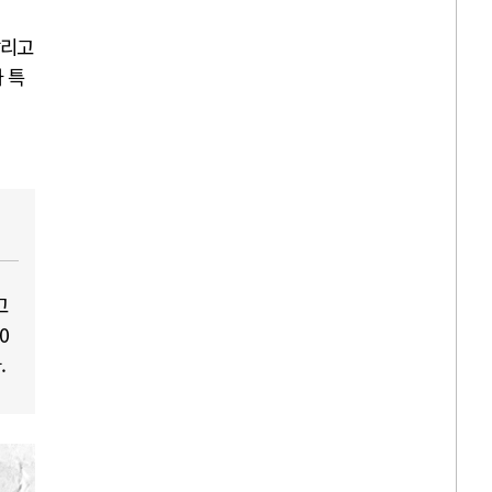
달리고
 특
고
0
.