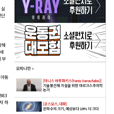
 실
했단
작해
명세
 부
오피니언
 아동
[야니스 바루파키스(Yanis Varoufakis)]
기술봉건제 가설을 위한 마르크스주의적
논거
983
자 하
[코스모스, 대화]
은하수의 크기, 예상보다 10% 더 크다