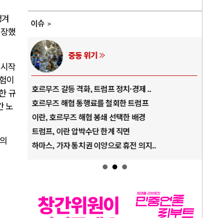
생겨
이슈
등장했
중동 위기
 시작
위험이
호르무즈 갈등 격화, 트럼프 정치·경제 ..
중국 AI,
한 규
호르무즈 해협 통행료를 철회한 트럼프
AI 국부
간 노
이란, 호르무즈 해협 봉쇄 선택한 배경
AI 데이
트럼프, 이란 압박수단 한계 직면
AI의 숨
의
하마스, 가자 통치권 이양으로 휴전 의지..
AI는 어