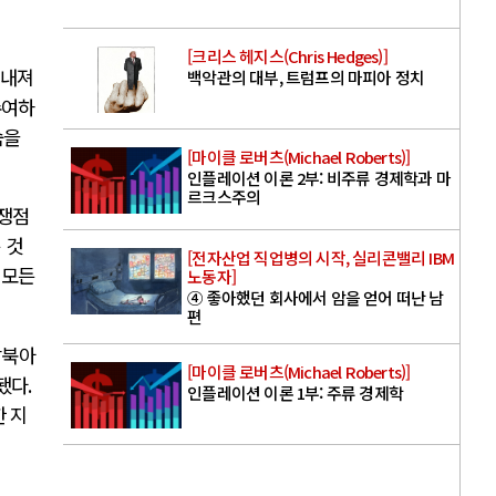
[크리스 헤지스(Chris Hedges)]
보내져
백악관의 대부, 트럼프의 마피아 정치
수여하
숨을
[마이클 로버츠(Michael Roberts)]
인플레이션 이론 2부: 비주류 경제학과 마
르크스주의
 쟁점
 것
[전자산업 직업병의 시작, 실리콘밸리 IBM
 모든
노동자]
④ 좋아했던 회사에서 암을 얻어 떠난 남
편
남북아
[마이클 로버츠(Michael Roberts)]
됐다
.
인플레이션 이론 1부: 주류 경제학
 지