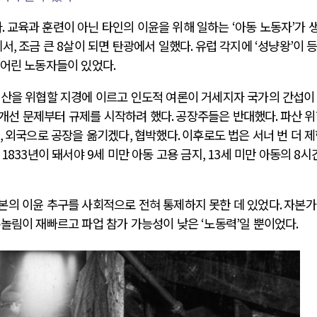
다
.
교육과 훈련이 아닌 타인의 이윤을 위해 일하는
‘
아동 노동자
’
가 
에서
,
조금 큰
8
살이 되면 탄광에서 일했다
.
유럽 각지에
‘
성냥왕
’
이 
 어린 노동자들이 있었다
.
러시아-우크라이나 전쟁
생산을 위협할 지경에 이르고 인도적 여론이 거세지자 국가의 간섭이
 개선 문제부터 규제를 시작하려 했다
.
공장주들은 반대했다
.
파산 
전쟁의 추상화: 우크라이나, 대리전의 역..
,
외국으로 공장을 옮기겠다
,
협박했다
.
이후로도 법은 서너 번 더 제
.
EU·우크라이나 드론 협력 직후, 러시아..
. 1833
년이 돼서야
9
세 미만 아동 고용 금지
, 13
세 미만 아동의
8
시
..
나토, 우크라 군사지원 2027년까지 공..
.
우크라이나, 덴마크, 에스토니아, 네덜란..
본의 이윤 추구를 사회적으로 전혀 통제하지 못한 데 있었다
.
자본가
..
러·우크라, 대규모 공습 주고받아…민간 ..
손놀림이 재빠르고 파업 참가 가능성이 낮은
‘
노동력
’
일 뿐이었다
.