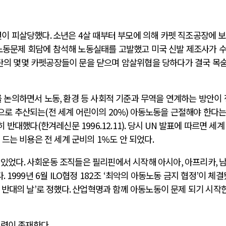
년이 피살당했다
.
소년은
4
살 때부터 부모에 의해 카펫 직조공장에 
노동문제 회담에 참석해 노동실태를 고발했고 미국 신발 제조사가 
의 몇몇 카펫공장들이 문을 닫으며 암살위협을 당하다가 결국 목
 논의하면서 노동
,
환경 등 사회적 기준과 무역을 연계하는 방안이
으로 추산되는
(
전 세계 어린이의
20%)
아동노동을 근절해야 한다는
히 반대했다
(
한겨레신문
1996.12.11).
당시
UN
발표에 따르면 세계
 드는 비용은 전 세계 군비의
1%
도 안 되었다
.
 있었다
.
사회운동 조직들은 필리핀에서 시작해 아시아
,
아프리카
,
다
. 1999
년
6
월
ILO
협정
182
조
‘
최악의 아동노동 금지 협정
’
이 체결
 반대의 날
’
로 정했다
.
산업혁명과 함께 아동노동이 문제 되기 시작한
법령이 존재한다
.