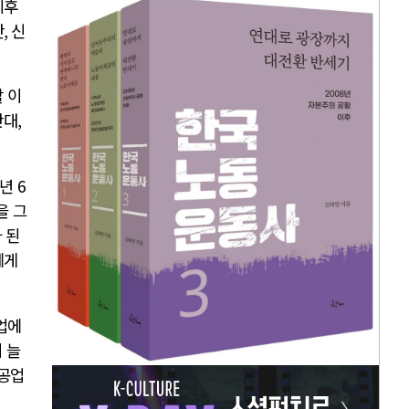
이후
산
,
신
 이
반대
,
년
6
을 그
 된
에게
업에
 늘
공업