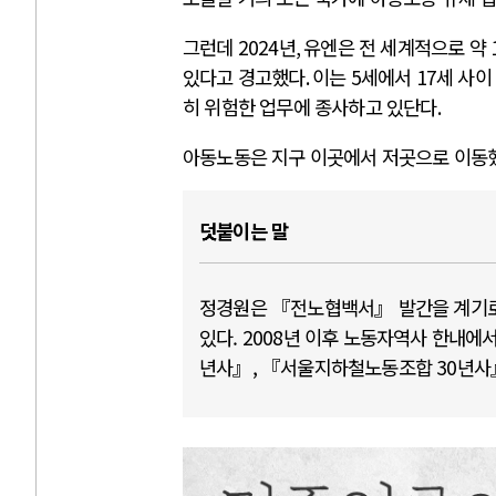
그런데
2024
년
,
유엔은 전 세계적으로 약
있다고 경고했다
.
이는
5
세에서
17
세 사이
히 위험한 업무에 종사하고 있단다
.
아동노동은 지구 이곳에서 저곳으로 이동했
덧붙이는 말
정경원은 『전노협백서』 발간을 계기로
있다. 2008년 이후 노동자역사 한내에
년사』, 『서울지하철노동조합 30년사』