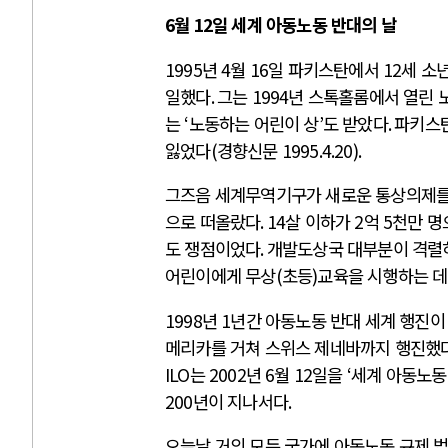
6
월
12
일 세계 아동노동 반대의 날
1995
년
4
월
16
일 파키스탄에서
12
세 소
일했다
.
그는
1994
년 스톡홀롬에서 열린 
는
‘
노동하는 어린이 상
’
도 받았다
.
파키스탄
잃었다
(
경향신문
1995.4.20).
그즈음 세계무역기구가 새로운 통상의제를
으로 떠올랐다
. 14
살 이하가
2
억
5
천만 명
도 쟁점이었다
.
개발도상국 대부분이 격렬
어린이에게 무상
(
초등
)
교육을 시행하는 데
1998
년
1
년간 아동노동 반대 세계 행진이
메리카를 거쳐 스위스 제네바까지 행진했
ILO
는
2002
년
6
월
12
일을
‘
세계 아동노동
200
년이 지나서다
.
오늘날 거의 모든 국가에 아동노동 규제 