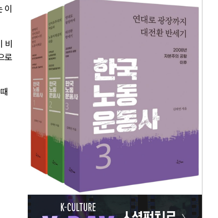
 이
 비
으로
 때