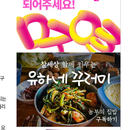
지구
리는
터리
 오