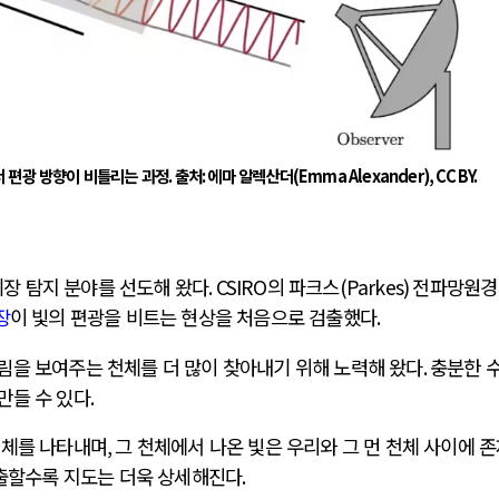
서 편광 방향이 비틀리는 과정
.
출처
:
에마 알렉산더
(Emma Alexander), CC BY.
장 탐지 분야를 선도해 왔다
. CSIRO
의 파크스
(Parkes)
전파망원경
장
이 빛의 편광을 비트는 현상을 처음으로 검출했다
.
림을 보여주는 천체를 더 많이 찾아내기 위해 노력해 왔다
.
충분한 
만들 수 있다
.
천체를 나타내며
,
그 천체에서 나온 빛은 우리와 그 먼 천체 사이에 
검출할수록 지도는 더욱 상세해진다
.