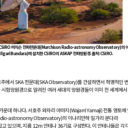
CSIRO
머치슨 전파천문대
(Murchison Radio-astronomy Observatory)
의 
Ilgari Bundara)
에 설치한
CSIRO
의
ASKAP
전파망원경
.
출처
: CSIRO.
호주에서
SKA
천문대
(SKA Observatory)
를 건설하면서 혁명적인 
 시험망원경으로 알려진 여러 세대의 망원경들이 이미 전 세계에서
가운데 하나다
.
서호주 와자리 야마지
(Wajarri Yamaji)
전통 영토에
adio-astronomy Observatory)
의 이냐리만하 일가리 분다라
잡고 있으며
,
지름
12m
안테나
36
기로 구성한다
.
이 안테나들은 각각