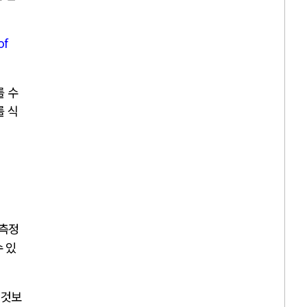
of
를 수
를 식
 측정
수 있
 것보