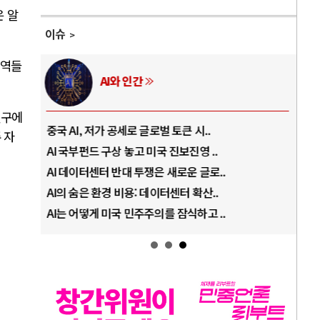
 알
이슈
영역들
러시아-우크라이나 전쟁
연구에
전쟁의 추상화: 우크라이나, 대리전의 역..
호르
 자
EU·우크라이나 드론 협력 직후, 러시아..
호르
나토, 우크라 군사지원 2027년까지 공..
이란
우크라이나, 덴마크, 에스토니아, 네덜란..
트럼
러·우크라, 대규모 공습 주고받아…민간 ..
하마