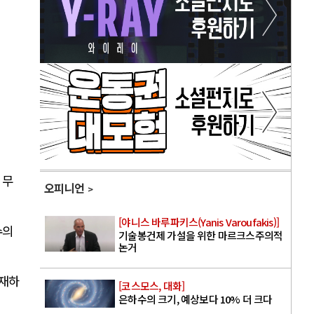
 무
오피니언
[야니스 바루파키스(Yanis Varoufakis)]
수의
기술봉건제 가설을 위한 마르크스주의적
논거
존재하
[코스모스, 대화]
은하수의 크기, 예상보다 10% 더 크다