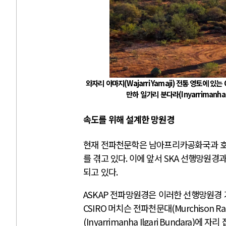
와자리 야마지
(Wajarri Yamaji)
전통 영토에 있는
만하 일가리 분다라
(Inyarrimanha 
속도를 위해 설계한 망원경
현재 전파천문학은 남아프리카공화국과 
를 겪고 있다
.
이에 앞서
SKA
선행망원경과
되고 있다
.
ASKAP
전파망원경은 이러한 선행망원경 
CSIRO
머치슨 전파천문대
(Murchison R
(Inyarrimanha Ilgari Bundara)
에 자리 