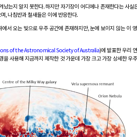
생겨났는지 알지 못한다
.
하지만 자기장이 어디에나 존재한다는 사실은
으며
,
나침반과 철새들은 이에 반응한다
.
하에서 오는 빛으로 우주 공간에 존재하지만
,
눈에 보이지 않는 이 
AI와 인간
ons of the Astronomical Society of Australia
)
에 발표한 우리 
중국 AI, 저가 공세로 글로벌 토큰 시..
경을 사용해 지금까지 제작한 것 가운데 가장 크고 가장 상세한 우주
AI 국부펀드 구상 놓고 미국 진보진영 ..
AI 데이터센터 반대 투쟁은 새로운 글로..
AI의 숨은 환경 비용: 데이터센터 확산..
AI는 어떻게 미국 민주주의를 잠식하고 ..