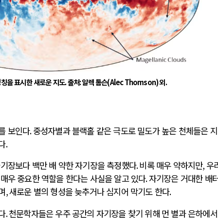
명칭을 표시한 새로운 지도
.
출처
:
알렉 톰슨
(Alec Thomson)
외
.
를 보인다
.
중성자별과 블랙홀 같은 극도로 밀도가 높은 천체들은 
다
.
자기장보다 백만 배 약한 자기장을 측정했다
.
비록 매우 약하지만
,
우
 매우 중요한 역할을 한다는 사실을 알고 있다
.
자기장은 거대한 배
며
,
새로운 별의 형성을 늦추거나 심지어 막기도 한다
.
다
.
천문학자들은 우주 공간의 자기장을 찾기 위해 먼 별과 은하에서