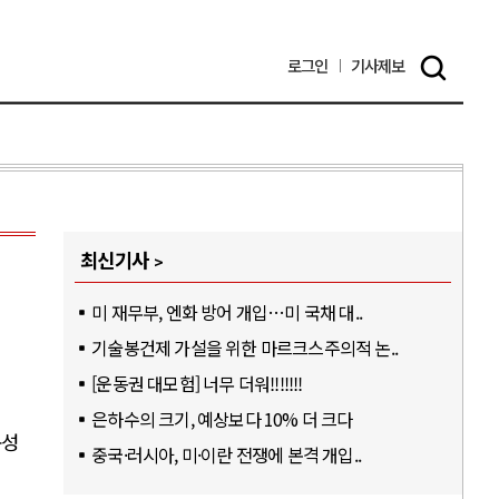
로그인
기사
제보
최신기사
미 재무부, 엔화 방어 개입…미 국채 대..
기술봉건제 가설을 위한 마르크스주의적 논..
[운동권 대모험] 너무 더워!!!!!!!
은하수의 크기, 예상보다 10% 더 크다
구성
중국·러시아, 미·이란 전쟁에 본격 개입..