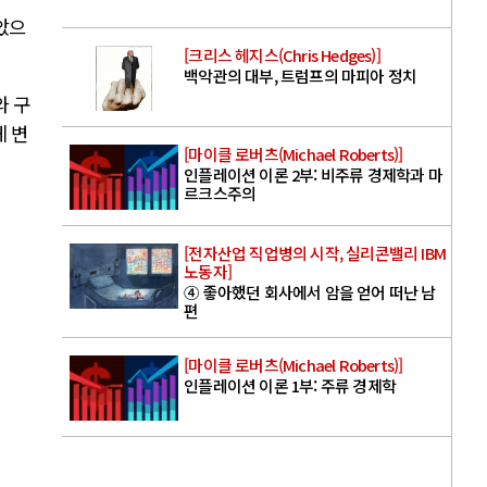
았으
[크리스 헤지스(Chris Hedges)]
백악관의 대부, 트럼프의 마피아 정치
와 구
게 변
[마이클 로버츠(Michael Roberts)]
인플레이션 이론 2부: 비주류 경제학과 마
르크스주의
[전자산업 직업병의 시작, 실리콘밸리 IBM
노동자]
④ 좋아했던 회사에서 암을 얻어 떠난 남
편
[마이클 로버츠(Michael Roberts)]
인플레이션 이론 1부: 주류 경제학