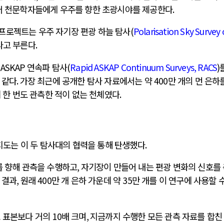
있어 천문학자들에게 우주를 향한 초광시야를 제공한다
.
프로젝트는 우주 자기장 편광 하늘 탐사
(
Polarisation Sky Survey 
라고 부른다
.
속
ASKAP
연속파 탐사
(
Rapid ASKAP Continuum Surveys, RACS
)
 같다
.
가장 최근에 공개한 탐사 자료에서는 약
400
만 개의 먼 은하
 한 번도 관측한 적이 없는 천체였다
.
지도는 이 두 탐사대의 협력을 통해 탄생했다
.
를 향해 관측을 수행하고
,
자기장이 만들어 내는 편광 변화의 신호를
 결과
,
원래
400
만 개 은하 가운데 약
35
만 개를 이 연구에 사용할 
모 표본보다 거의
10
배 크며
,
지금까지 수행한 모든 관측 자료를 합친