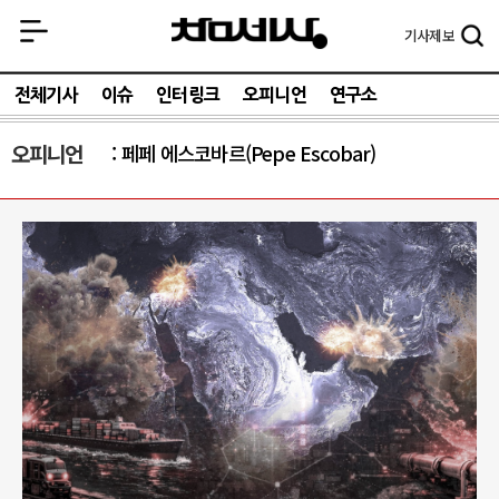
기사
제보
전체기사
이슈
인터링크
오피니언
연구소
오피니언
페페 에스코바르(Pepe Escobar)