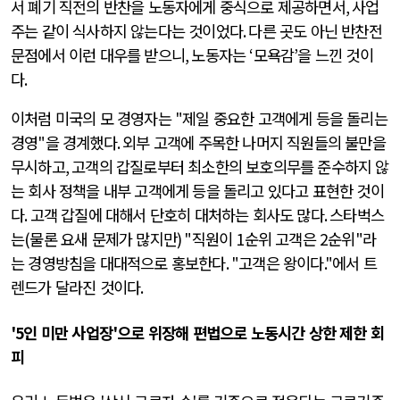
서 폐기 직전의 반찬을 노동자에게 중식으로 제공하면서
,
사업
주는 같이 식사하지 않는다는 것이었다
.
다른 곳도 아닌 반찬전
문점에서 이런 대우를 받으니
,
노동자는
‘
모욕감
’
을 느낀 것이
다
.
이처럼 미국의 모 경영자는
"
제일 중요한 고객에게 등을 돌리는
경영
"
을 경계했다
.
외부 고객에 주목한 나머지 직원들의 불만을
무시하고
,
고객의 갑질로부터 최소한의 보호의무를 준수하지 않
는 회사 정책을 내부 고객에게 등을 돌리고 있다고 표현한 것이
다
.
고객 갑질에 대해서 단호히 대처하는 회사도 많다
.
스타벅스
는
(
물론 요새 문제가 많지만
) "
직원이
1
순위 고객은
2
순위
"
라
는 경영방침을 대대적으로 홍보한다
. "
고객은 왕이다
."
에서 트
렌드가 달라진 것이다
.
'5
인 미만 사업장
'
으로 위장해 편법으로 노동시간 상한 제한 회
피