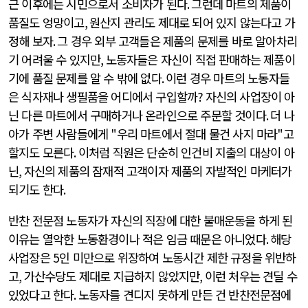
근 이후에는 시민으로서 소비자가 된다
.
그런데 마트의 제품이
품질도 엉망이고
,
원산지 관리도 제대로 되어 있지 않는다고 가
정해 보자
.
그 경우 외부 고객들은 제품의 문제를 바로 알아차리
기 어려울 수 있지만
,
노동자들은 자신이 직접 판매하는 제품이
기에 품질 문제를 알 수 밖에 없다
.
이런 경우 마트의 노동자들
은 식자재나 생필품을 어디에서 구입할까
?
자신의 사업장이 아
닌 다른 마트에서 구매하거나 온라인으로 주문할 것이다
.
더 나
아가 주변 사람들에게
"
우리 마트에서 절대 물건 사지 마라
"
고
할지도 모른다
.
이처럼 직원은 단순히 인건비 지출의 대상이 아
닌
,
자신의 제품의 잠재적 고객이자 제품의 자발적인 마케터가
되기도 한다
.
반찬 전문점 노동자가 자신의 직장에 대한 불매운동을 하게 된
이유는 열악한 노동환경이나 적은 임금 때문은 아니었다
.
해당
사업장은
5
인 미만으로 위장하여 노동시간 제한 규정을 위반하
고
,
가산수당도 제대로 지급하지 않았지만
,
이런 처우는 견딜 수
있었다고 한다
.
노동자를 견디지 못하게 만든 건 반찬전문점에