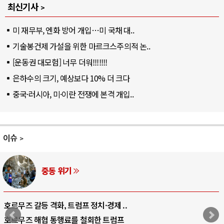
최신기사
미 재무부, 엔화 방어 개입…미 국채 대..
기술봉건제 가설을 위한 마르크스주의적 논..
[운동권 대모험] 너무 더워!!!!!!!
은하수의 크기, 예상보다 10% 더 크다
중국·러시아, 미·이란 전쟁에 본격 개입..
이슈
중동 위기
호르무즈 갈등 격화, 트럼프 정치·경제 ..
호르무즈 해협 통행료를 철회한 트럼프