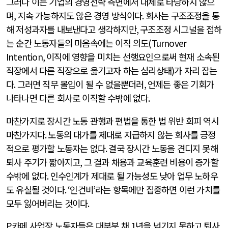
그러나 이는 기업의 경영전략 측면에서 대체로 타당하지 않으
며
,
지속 가능하지도 않은 경영 방식이다
.
회사는 구조조정을 통
해 저성과자를 내보낸다고 생각하지만
,
구조조정 시그널을 접하
는 순간 노동자들의 마음속에는 이직 의도
(Turnover
Intention,
이직에 영향을 미치는 선행요인으로써 현재 소속된
직장에서 다른 직장으로 옮기고자 하는 심리상태
)
가 자리 잡는
다
.
그러면 직무 몰입이 될 수 없을뿐더러
,
언제든 좋은 기회가
나타나면 다른 회사로 이직할 수밖에 없다
.
마찬가지로 장시간 노동 관행과 편법을 통한 법 위반 회피 역시
마찬가지다
.
노동의 대가를 제대로 지급하지 않는 회사를 긍정
적으로 평가할 노동자는 없다
.
결국 장시간 노동을 견디지 못해
퇴사 주기가 짧아지고
,
그 결과 채용과 교육훈련 비용이 증가할
수밖에 없다
.
인수인계가 제대로 될 가능성도 낮아 업무 노하우
도 유실될 것이다
. ‘
인건비
’
라는 항목에만 집중하면 이런 가치를
모두 잃어버리는 것이다
.
P
카페 사업장 노동자들은 대부분 채
1
년을 넘기지 못하고 퇴사