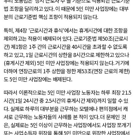
우리 노동법은
'
상시 근로자 수
'
를 기준으로 적용되는 근로기준
법 조항을 달리하고 있다
.
이 때문에
5
인 미만 사업장에는 대부
분의 근로기준법 핵심 조항이 적용되지 않는다
.
특히
,
제
4
장
'
근로시간과 휴식
'
에서는 휴게시간에 대한 조항을
제외하고는 적용이 배제되어 있다
.
근로기준법 제
50
조
(
근로시
간
)
제
1
항은
1
주 간의 근로시간을
40
시간을 초과할 수 없도록
하고 있고
, 1
일 근로시간의 상한을
8
시간으로 제한하고 있으나
(
휴게시간 제외
) 5
인 미만 사업장에는 적용되지 않는다
.
거기에
더하여 연장근로의
1
주 상한을 정한 제
53
조
(
연장 근로의 제한
)
도
5
인 미만 사업장에는 배제된다
.
따라서 이론적으로는
5
인 미만 사업장 노동자는 하루 최장
21.5
시간
(1
일
24
시간 중
2.5
시간의 휴게시간 제외
)
까지 일할 수 있
다
.
실제로 하루의 대부분을 근무하는 모텔에나 편의점에서 캐
셔로 근무하는 노동자들의 사례를 본 적이 있다
.
더 문제인 것
은
,
실제로는
5
인 이상이 근무하는 사업장에서도 사업장 쪼개기
또는 사업소득자 위장을 통해
5
인 미만으로 위장한 사업장에서