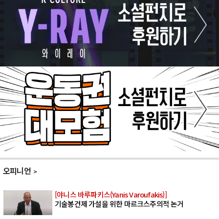
오피니언
[야니스 바루파키스(Yanis Varoufakis)]
기술봉건제 가설을 위한 마르크스주의적 논거