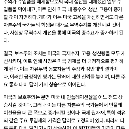
주의가 수입품을 배제함으로써 국내 생산을 대체했던 일부 수
입품을 막아내고
,
이로 인해 미국 내 총수요
,
생산
,
고용이 증가
할 것이 자명하다
.
게다가 이는 미국 고용을 개선하면서도 다른
자본주의 국가들의 희생을 대가로 무역수지를 개선시킬 것이
다
.
사실상 무역수지 개선을 통해 미국의 총수요가 증가하게 된
다
.
결국
,
보호주의 조치는 미국의 국제수지
,
고용
,
생산량을 모두 개
선시키며
,
이로 인해 시장은 미국 경제를 더 긍정적으로 평가하
게 된다
.
이는 자유무역 옹호자들의 주장과 정반대의 결과이
다
.
이러한 긍정적인 평가는 달러에 대한 신뢰를 높이며
,
다른 주
요 통화 대비 달러 가치 상승으로 이어진다
.
미국의 보호주의는 분명 미국 내 인플레이션율을 어느 정도 상
승시킬 것이다
.
그러나 이는 다른 자본주의 국가들에서 인플레
이션율을 더 큰 폭으로 증가시킬 것이다
.
국제 원자재
,
특히 석유
와 같은 주요 투입재의 가격은 달러로 고정되어 있다
.
따라서 다
른 통화 대비 달러 가치가 상승하면
,
이 원자재들의 가격이 다른