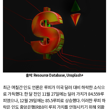
출처: Resource Database,
Unsplash+
최근 며칠간 인도 언론은 루피가 미국 달러 대비 하락한 소식으
로 가득했다
.
한 달 전인
11
월
27
일에는 달러 가치가
84.559
루
피였으나
, 12
월
29
일에는
85.5
루피로 상승했다
.
이러한 루피 하
락은 인도 중앙은행
(RBI)
이 루피 가치를 안정시키기 위해 외환