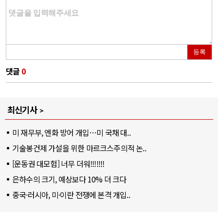
등록
댓글
0
최신기사
미 재무부, 엔화 방어 개입…미 국채 대..
기술봉건제 가설을 위한 마르크스주의적 논..
[운동권 대모험] 너무 더워!!!!!!!
은하수의 크기, 예상보다 10% 더 크다
중국·러시아, 미·이란 전쟁에 본격 개입..