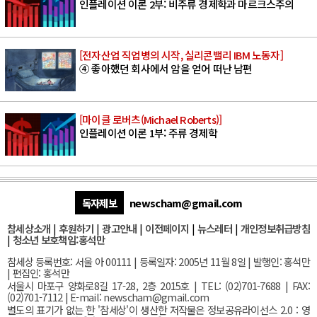
인플레이션 이론 2부: 비주류 경제학과 마르크스주의
[전자산업 직업병의 시작, 실리콘밸리 IBM 노동자]
④ 좋아했던 회사에서 암을 얻어 떠난 남편
[마이클 로버츠(Michael Roberts)]
인플레이션 이론 1부: 주류 경제학
독자제보
newscham@gmail.com
참세상소개
|
후원하기
|
광고안내
|
이전페이지
|
뉴스레터
|
개인정보취급방침
|
청소년 보호책임:홍석만
참세상 등록번호: 서울 아 00111 | 등록일자: 2005년 11월 8일 | 발행인: 홍석만
| 편집인: 홍석만
서울
시 마포구 양화로8길 17-28, 2층 2015호
| TEL: (02)701-7688 | FAX:
(02)701-7112 |
E-mail:
newscham@gmail.com
별도의 표기가 없는 한 '참세상'이 생산한 저작물은 정보공유라이선스 2.0 : 영