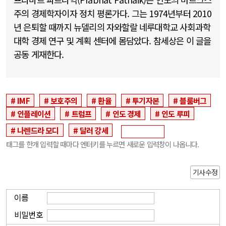
주의 경제학자이자 정치 평론가다. 그는 1974년부터 2010
년 은퇴할 때까지 뉴델리의 자와할랄 네루대학교 사회과학
대학 경제 연구 및 계획 센터에 몸담았다. 참세상은 이 글을
공동 게재한다.
IMF
보호주의
환율
투기자본
블룸버그
인플레이션
트럼프
인도 경제
인도 루피
나렌드라 모디
달러 강세
태그를 한개 입력할 때마다 엔터키를 누르면 새로운 입력창이 나옵니다.
기사수정
이름
비밀번호