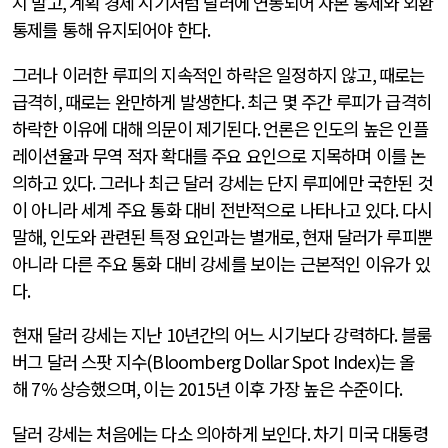
지 말고
,
계획 경제 시기처럼 달러에 연동되어 자본 통제와 외환
통제를 통해 유지되어야 한다
.
그러나 이러한 루피의 지속적인 하락은 일정하지 않고
,
때로는
급격히
,
때로는 완만하게 발생한다
.
최근 몇 주간 루피가 급격히
하락한 이유에 대해 의문이 제기된다
.
언론은 인도의 높은 인플
레이션율과 무역 적자 확대를 주요 요인으로 지목하며 이를 논
의하고 있다
.
그러나 최근 달러 강세는 단지 루피에만 국한된 것
이 아니라 세계 주요 통화 대비 전반적으로 나타나고 있다
.
다시
말해
,
인도와 관련된 특정 요인과는 별개로
,
현재 달러가 루피뿐
아니라 다른 주요 통화 대비 강세를 보이는 근본적인 이유가 있
다
.
현재 달러 강세는 지난
10
년간의 어느 시기보다 강력하다
.
블룸
버그 달러 스팟 지수
(Bloomberg Dollar Spot Index)
는 올
해
7%
상승했으며
,
이는
2015
년 이후 가장 높은 수준이다
.
달러 강세는 처음에는 다소 의아하게 보인다
.
차기 미국 대통령