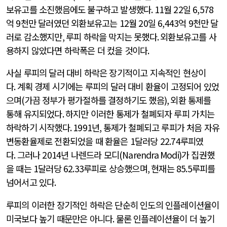
보유고를 소진했음에도 불구하고 발생했다
. 11
월
22
일
6,578
억
9
천만 달러였던 외환보유고는
12
월
20
일
6,443
억
9
천만 달
러로 감소했지만
,
루피 하락을 막지는 못했다
.
외환보유고를 사
용하지 않았다면 하락폭은 더 컸을 것이다
.
사실 루피의 달러 대비 하락은 장기적이고 지속적인 현상이
다
.
계획 경제 시기에는 루피의 달러 대비 환율이 고정되어 있었
으며
(
가끔 정부가 평가절하를 결정하기도 했음
),
외환 통제를
통해 유지되었다
.
하지만 이러한 통제가 철폐되자 루피 가치는
하락하기 시작했다
. 1991
년
,
통제가 철폐되고 루피가 처음 자유
변동환율제로 전환되었을 때 환율은
1
달러당
22.74
루피였
다
.
그러나
2014
년 나렌드라 모디
(Narendra Modi)
가 집권했
을 때는
1
달러당
62.33
루피로 상승했으며
,
현재는
85.5
루피를
넘어서고 있다
.
루피의 이러한 장기적인 하락은 단순히 인도의 인플레이션율이
미국보다 높기 때문만은 아니다
.
물론 인플레이션율이 더 높기