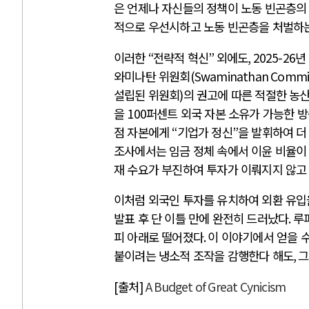
은 언제나 자신들의 정책이 노동 빈곤층의
적으로 우선시하고 노동 빈곤층을 처벌하
이러한
“
전략적 혁신
”
외에도
, 2025-26
년
와미나탄 위원회
(Swaminathan Commi
설립된 위원회
)
의 권고에 따른 적절한 농
을
100
퍼센트 외국 자본 소유가 가능한 
점 자본에게
“
기업가 정신
”
을 발휘하여 더
조사에서는 임금 정체 속에서 이윤 비율이
재 수요가 부진하여 투자가 이뤄지지 않고
이처럼 외국인 투자를 유치하여 외환 유입
발표 후 단 이틀 만에 완전히 드러났다
.
루
피 아래로 떨어졌다
.
이 이야기에서 얻을 
붙이려는 냉소적 조작을 감행한다 해도
,
그
[출처]
A Budget of Great Cynicism