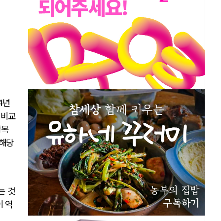
4
년
 비교
항목
해당
는 것
이 역