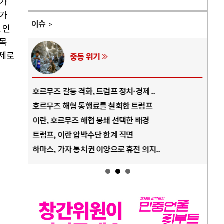
비가
가가
이슈
 인
목
실제로
중동 위기
AI와 인
즈 갈등 격화, 트럼프 정치·경제 ..
중국 AI, 저가 공세로
즈 해협 통행료를 철회한 트럼프
AI 국부펀드 구상 놓고
 호르무즈 해협 봉쇄 선택한 배경
AI 데이터센터 반대 
, 이란 압박수단 한계 직면
AI의 숨은 환경 비용:
, 가자 통치권 이양으로 휴전 의지..
AI는 어떻게 미국 민