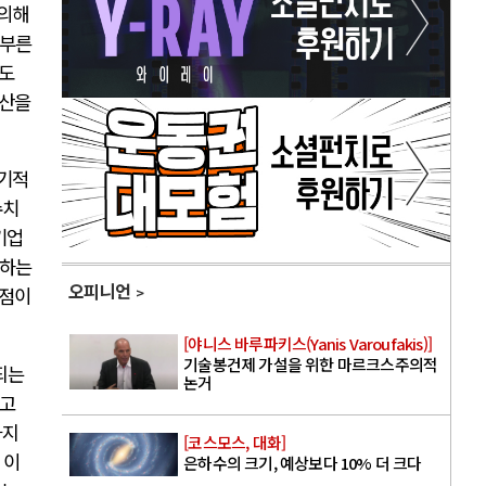
 의해
 부른
도
예산을
기적
수치
기업
지하는
오피니언
 점이
[야니스 바루파키스(Yanis Varoufakis)]
기술봉건제 가설을 위한 마르크스주의적
되는
논거
다고
가지
[코스모스, 대화]
 이
은하수의 크기, 예상보다 10% 더 크다