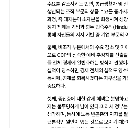
수요를 감소시키는 반면
,
봉급생활자 및 
생산되는 조직 부문의 상품 수요를 증가시
과정
,
즉 대자본이 소자본을 희생시켜 성
정치 체제는 기업과 힌두 민족주의
(Hindu
통해 자신들의 지지 기반 중 기업 부문의
둘째
,
비조직 부문에서의 수요 감소 및 이
으로
GDP
의 신속한 예비 추정치를 산출할
를 전체 경제에 일반화하는 방식이 관행이
실적이 양호하면 경제 전체의 실적도 양호
동시에
,
경제를 회복시켰다는 자부심을 가
중요하다
.
셋째
,
중산층에 대한 감세 혜택은 분명하고
지는 불투명하게 남아 있다
.
따라서 정부는
생각하며
,
동시에 노동 빈곤층의 지지를 
근본적인 원인이 있는 것으로 보이기 때문