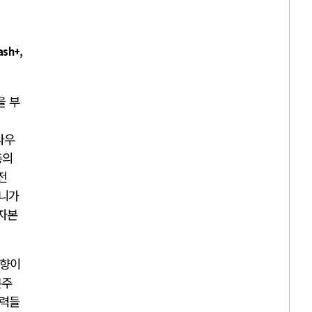
sh+,
을 부
진
라우
층의
전
모니가
자본
의향이
본주
세력들