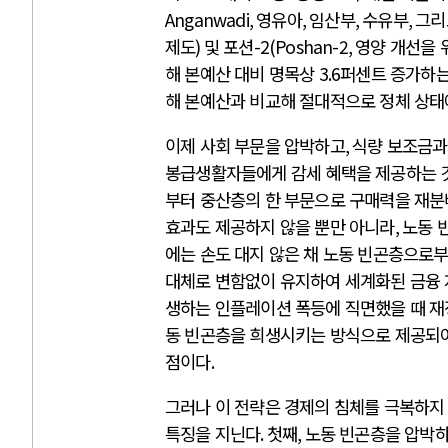
Anganwadi,
영유아
,
임산부
,
수유부
,
그리
제도
)
및 포션
-2(Poshan-2,
영양 개선을 
해 본예산 대비 명목상
3.6
퍼센트 증가하는
해 본예산과 비교해 절대적으로 정체 상태
이제 사회 부문을 압박하고
,
식량 보조금과
봉급생활자들에게 감세 혜택을 제공하는 
부터 중산층의 한 부문으로 구매력을 재분
효과도 제공하지 않을 뿐만 아니라
,
노동 
에는 손도 대지 않은 채 노동 빈곤층으
대체로 변함없이 유지하여 세계화된 금융
생하는 인플레이션 폭등에 직면했을 때 재
동 빈곤층을 희생시키는 방식으로 제공되
점이다
.
그러나 이 전략은 경제의 침체를 극복하지
특징을 지닌다
.
첫째
,
노동 빈곤층을 압박하