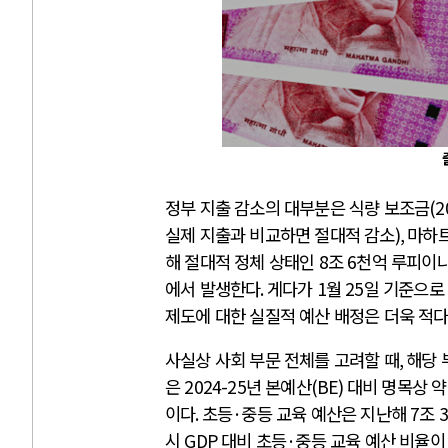
정부 지출 감소의 대부분은 식량 보조금
(2
실제 지출과 비교하면 절대적 감소
),
마하
해 절대적 정체 상태인
8
조
6
천억 루피이
에서 발생한다
.
게다가
1
월
25
일 기준으
제도에 대한 실질적 예산 배정은 더욱 적
사실상 사회 부문 전체를 고려할 때
,
해당 
은
2024-25
년 본예산
(BE)
대비 명목상 
이다
.
초등
·
중등 교육 예산은 지난해
7
조
시
GDP
대비 초등
·
중등 교육 예산 비율이