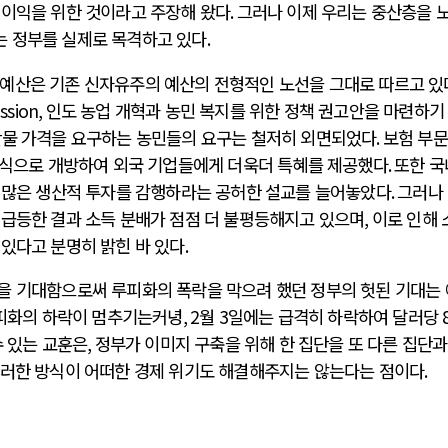
 이익을 위한 것이라고 주장해 왔다
.
그러나 이제 우리는 중산층을 
는 정부를 실제로 목격하고 있다
.
 예산은 기존 신자유주의 예산의 전형적인 노선을 그대로 따르고 있
ssion,
인도 농업 개혁과 농민 복지를 위한 정책 권고안을 마련하기
산물 가격을 요구하는 농민들의 요구는 철저히 외면되었다
.
보험 부문
방식으로 개방하여 외국 기업들에게 더욱더 특혜를 제공했다
.
또한 국
 많은 생산적 투자를 감행하라는 공허한 설교를 늘어놓았다
.
그러나
 급등한 결과 소득 분배가 점점 더 불평등해지고 있으며
,
이로 인해 
 있다고 분명히 밝힌 바 있다
.
을 기대함으로써 루피화의 폭락을 막으려 했던 정부의 헛된 기대는
피화의 하락이 멈추기는커녕
, 2
월
3
일에는 급격히 하락하여 달러당
수 있는 교훈은
,
정부가 이미지 구축을 위해 한 집단을 또 다른 집단과
러한 방식이 어떠한 경제 위기도 해결해주지는 않는다는 점이다
.