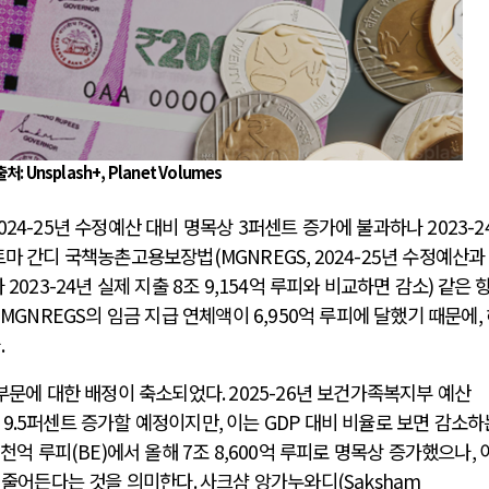
출처: Unsplash+, Planet Volumes
024-25
년 수정예산 대비 명목상
3
퍼센트 증가에 불과하나
2023-2
트마 간디 국책농촌고용보장법
(MGNREGS, 2024-25
년 수정예산과
나
2023-24
년 실제 지출
8
조
9,154
억 루피와 비교하면 감소
)
같은 
로
MGNREGS
의 임금 지급 연체액이
6,950
억 루피에 달했기 때문에
,
다
.
부문에 대한 배정이 축소되었다
. 2025-26
년 보건가족복지부 예산
약
9.5
퍼센트 증가할 예정이지만
,
이는
GDP
대비 비율로 보면 감소하
3
천억 루피
(BE)
에서 올해
7
조
8,600
억 루피로 명목상 증가했으나
,
 줄어든다는 것을 의미한다
.
사크샴 앙가누와디
(Saksham