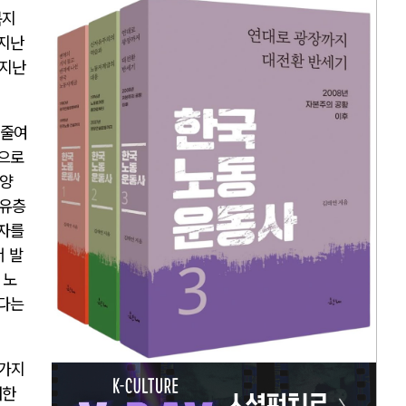
복지
 지난
 지난
 줄여
중으로
부양
부유층
적자를
 발
 노
있다는
 가지
대한