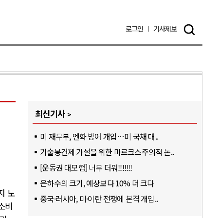
로그인
기사
제보
최신기사
미 재무부, 엔화 방어 개입…미 국채 대..
기술봉건제 가설을 위한 마르크스주의적 논..
[운동권 대모험] 너무 더워!!!!!!!
은하수의 크기, 예상보다 10% 더 크다
지 노
중국·러시아, 미·이란 전쟁에 본격 개입..
소비