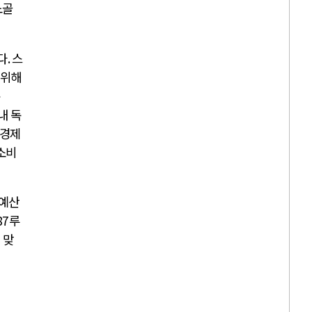
노골
다
.
스
 위해
내 독
 경제
소비
 예산
87
루
 맞