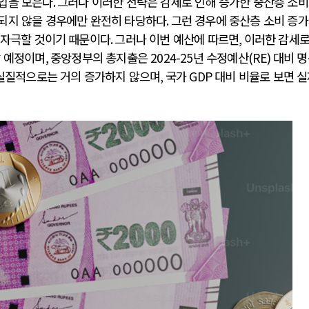
입을 모은다
.
그러나 이러한 전략은 감세로 인해 증가한 중산층 소
되지 않을 경우에만 완전히 타당하다
.
그런 경우에 중산층 소비 증
 자극할 것이기 때문이다
.
그러나 이번 예산에 따르면
,
이러한 감세로
할 예정이며
,
중앙정부의 총지출은
2024-25
년 수정예산
(RE)
대비 명
 실질적으로는 거의 증가하지 않으며
,
국가
GDP
대비 비율로 보면 
러시아-우크라이나 전쟁
전쟁의 추상화: 우크라이나, 대리전의 역..
호르무
EU·우크라이나 드론 협력 직후, 러시아..
호르무
나토, 우크라 군사지원 2027년까지 공..
이란,
우크라이나, 덴마크, 에스토니아, 네덜란..
트럼프
러·우크라, 대규모 공습 주고받아…민간 ..
하마스