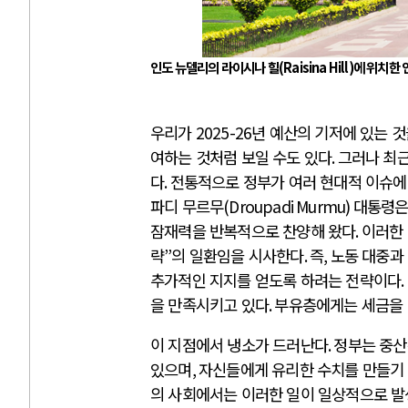
인도 뉴델리의 라이시나 힐
(Raisina Hill)
에 위치한 
우리가
2025-26
년 예산의 기저에 있는 
여하는 것처럼 보일 수도 있다
.
그러나 최
다
.
전통적으로 정부가 여러 현대적 이슈에
파디 무르무
(Droupadi Murmu)
대통령은
잠재력을 반복적으로 찬양해 왔다
.
이러한 
략
”
의 일환임을 시사한다
.
즉
,
노동 대중과
추가적인 지지를 얻도록 하려는 전략이다
.
을 만족시키고 있다
.
부유층에게는 세금을
이 지점에서 냉소가 드러난다
.
정부는 중산
있으며
,
자신들에게 유리한 수치를 만들기 
의 사회에서는 이러한 일이 일상적으로 