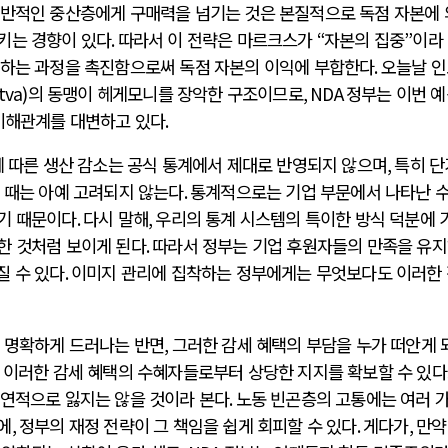
일반적인 중산층에게 구매력을 넘기는 것은 본질적으로 독점 자본에
키는 경향이 있다
.
따라서 이 전략은 마르크스가
“
자본의 집중
”
이라
장하는 과정을 촉진함으로써 독점 자본의 이익에 부합한다
.
오늘날 인
tva)
의 동맹이 헤게모니를 장악한 구조이므로
, NDA
정부는 이번 
 이해관계를 대변하고 있다
.
에 따른 생산 감소는 공식 통계에서 제대로 반영되지 않으며
,
특히 단
 때는 아예 고려되지 않는다
.
통계적으로는 기업 부문에서 나타난 
기 때문이다
.
다시 말해
,
우리의 통계 시스템의 특이한 방식 덕분에 
한 것처럼 보이게 된다
.
따라서 정부는 기업 후원자들의 만족을 유
질 수 있다
.
이미지 관리에 집착하는 정부에게는 무엇보다도 이러한
 명확하게 드러나는 반면
,
그러한 감세 혜택의 부담을 누가 떠안게 
 이러한 감세 혜택의 수혜자들로부터 상당한 지지를 확보할 수 있
필연적으로 잃지는 않을 것이라 본다
.
노동 빈곤층의 고통에는 여러 
에
,
정부의 재정 전략이 그 책임을 쉽게 회피할 수 있다
.
게다가
,
만약