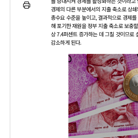
를 증대시켜 경제를 활성화하는 것이라고 
경제의 다른 부분에서의 지출 축소로 상쇄
총수요 수준을 높이고
,
결과적으로 경제를
해 포기한 재원을 정부 지출 축소로 보충
상
7.4
퍼센트 증가하는 데 그칠 것이므로
AI와 인간
감소하게 된다
.
중국 AI, 저가 공세로 글로벌 토큰 시..
AI 국부펀드 구상 놓고 미국 진보진영 ..
AI 데이터센터 반대 투쟁은 새로운 글로..
AI의 숨은 환경 비용: 데이터센터 확산..
AI는 어떻게 미국 민주주의를 잠식하고 ..