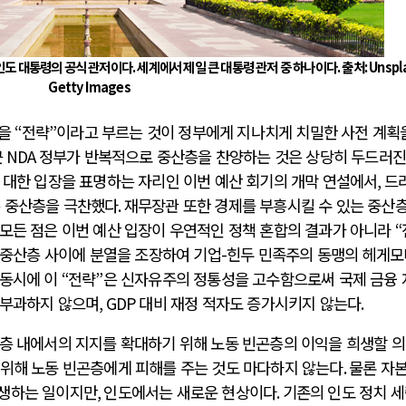
인도 대통령의 공식 관저이다
. 세계에서 제일 큰 대통령 관저 중 하나이다. 출처: Unspla
Getty Images
것을
“
전략
”
이라고 부르는 것이 정부에게 지나치게 치밀한 사전 계획
근
NDA
정부가 반복적으로 중산층을 찬양하는 것은 상당히 두드러
 대한 입장을 표명하는 자리인 이번 예산 회기의 개막 연설에서
,
드
 중산층을 극찬했다
.
재무장관 또한 경제를 부흥시킬 수 있는 중산
모든 점은 이번 예산 입장이 우연적인 정책 혼합의 결과가 아니라
“
 중산층 사이에 분열을 조장하여 기업
-
힌두 민족주의 동맹의 헤게
동시에 이
“
전략
”
은 신자유주의 정통성을 고수함으로써 국제 금융 
 부과하지 않으며
, GDP
대비 재정 적자도 증가시키지 않는다
.
층 내에서의 지지를 확대하기 위해 노동 빈곤층의 이익을 희생할 
위해 노동 빈곤층에게 피해를 주는 것도 마다하지 않는다
.
물론 자
발생하는 일이지만
,
인도에서는 새로운 현상이다
.
기존의 인도 정치 