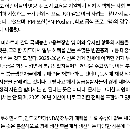
고 어린이들의 영양 및 조기 교육을 지원하기 위해 시행하는 사회 
위해 시행하는 국가 단위의 프로그램
)
같은 여러 사업도 마찬가지로
 데 그쳤으며
, PM-
포션
(PM-Poshan,
학교 급식 프로그램
)
의 경우
에 머물렀다
.
 마하트마 간디 국책농촌고용보장법 및 이와 유사한 항목의 지출을
것은
,
그러한 제도에서 일부 혜택을 받는 수많은 빈곤층과 노동 대
배하는 것과도 같다
. 2025-26
년 예산은 경제 전체에 어떠한 경기 
빈곤층을 희생시키면서 봉급생활자들에게 혜택을 주고 있다
.
이는 
로부터 봉급생활자들에게 구매력을 재분배하는 것이며
,
동시에 재정 
 자본을 달래려는 것이다
.
그렇다고 해서 봉급생활자들이 경제 내에서
정적 지원을 받아서는 안 된다는 뜻은 아니다
.
문제는 그러한 지원이
어서는 안 되며
, 2025-26
년 예산이 바로 그러한 전략을 포함하고 
 못하면서도
,
인도국민당
(NDA)
정부가 매력을 느낄 수밖에 없는 세
는 것은 본질적으로 영세 생산 부문에서 생산되는 다양한 상품에 