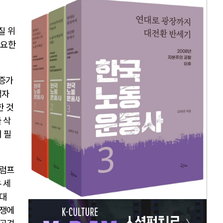
질 위
필요한
 증가
적자
한 것
 삭
 필
트럼프
 세
대
전쟁에