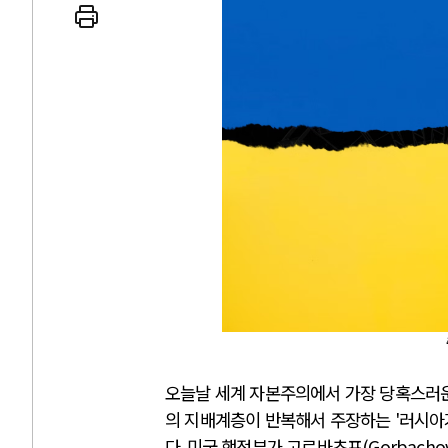
AI와 인간
러시
국 AI, 저가 공세로 글로벌 토큰 시..
전쟁의 추상화: 
I 국부펀드 구상 놓고 미국 진보진영 ..
EU·우크라이나 드
I 데이터센터 반대 투쟁은 새로운 글로..
나토, 우크라 군사
I의 숨은 환경 비용: 데이터센터 확산..
우크라이나, 덴마
I는 어떻게 미국 민주주의를 잠식하고 ..
러·우크라, 대규
오늘날 세계 자본주의에서 가장 당혹스러운
의 지배계층이 반복해서 주장하는
'
러시아
다
.
미국 행정부가 고르바초프
(Gorbacho