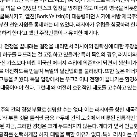
을 막을 수 있었던 민스크 협정을 방해한 쪽도 미국과 영국을 비롯한
 굴복시키고
, 옐
친
(Boris Yeltsin)
이 대통령이던 시기에 서방 제국
부한 천연자원을 통제하는 데 있었다
.
러시아가 유럽을 침공하려 한
복하려 한다
'
고 했던 주장만큼이나 유치한 얘기다
.
 전쟁을 끝내려는 결정을 내리면서 러시아의 침략성에 대한 주장을
이 허구를 퍼뜨리는 걸 고집하고 있을까
?
특히 독일의 경우
,
러시아와
산 가스보다 비싼 미국산 에너지 수입에 의존하게 되면서 생산비가
로 이전하도록 만들며 독일의 탈산업화를 불러왔다
.
또한 높은 에너
 고통을 키웠다
.
독일 입장에서는 우크라이나 전쟁이 끝나기를 환영
 대응이어야 한다
.
그런데 왜 여전히 호전적인 태도를 고수하고 있는
주의 간의 경쟁 부활로 설명할 수는 없다
.
이는 러시아를 향한 제국
토
'
라 부른 것을 둘러싼 금융 과두제 간의 모순에서 비롯된 전통적인
된 지금
,
그러한 경쟁은 크게 두드러지지 않는다
.
게다가 앞서 언급
 평화를 선택하게끔 하지
,
대립을 택할 이유가 없다
.
특히 러시아는 