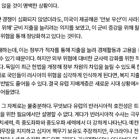
 않을 것이 명백한 상황이다
.
간 경쟁이 심화되지 않았더라도
,
미국이 제공해온
'
안보 우산
'
이 사라
 위해
'
군비 지출을 늘리려는 의지를 보였고
,
이 군비 증강을 위해 
 위협을 통해 정당화하고 있다는 것이다
.
대하는데
,
이는 정부가 적자를 통해 지출을 늘려 경제활동과 고용을
수 있기 때문이다
.
하지만 외부 위협에 대비한 군사력 강화를 위한 
다
.
독일이 최근 헌법을 개정해 정부 차원의 차입을 늘릴 수 있도록 
로 국민들이 러시아의 위협을 심각하게 인식하게 된다면
,
복지 지출
 반발도 줄어들 수 있다
.
결국 유럽 지배계층은 새로운 시대 상황에서
끌어들였다
.
,
그 자체로는 불충분하다
.
무엇보다 유럽의 반러시아적 호전성은 
을 위한 필요에서만 설명할 수 없다
.
게다가 반러시아적 수사는 극우
정치세력
,
즉 중도좌파와 중도우파 세력에서 더 강하게 나타난다
.
예컨
재무장을 지지하고 심지어 핵무기 보유도 주장하지만
,
우크라이나 