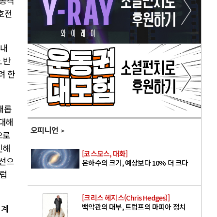
 공격
호전
어내
.
반
려 한
새롭
반대해
오피니언
으로
인해
[코스모스, 대화]
어선으
은하수의 크기, 예상보다 10% 더 크다
유럽
[크리스 헤지스(Chris Hedges)]
백악관의 대부, 트럼프의 마피아 정치
 계