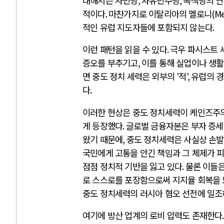
대해서는 사민당
,
자유민주당
,
녹색당의 연
적이다
.
마찬가지로 이탈리아의 멜로니
(Me
적인 유럽 지도자들에 포함되지 않는다
.
이런 패턴을 읽을 수 있다
.
극우 파시스트 
증오를 부추기고
,
이를 통해 실업이나 생활
면 중도 정치 세력은 외부의
'
적
',
유럽의 경
다
.
이러한 현상은 중도 정치세력이 케인즈주의
게 등장했다
.
글로벌 금융자본은 부자 증세나
왔기 때문에
,
중도 정치세력은 사실상 손발
국민에게 고통을 안긴 책임과 그 체제가 
점점 정치적 기반을 잃고 있다
.
물론 이들은
로 스스로를 포장함으로써 지지율 회복을
중도 정치세력의 러시아 혐오 선전에 일조
여기에 방산 업계의 로비 압력도 존재한다