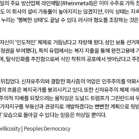
일의 주요 방산업체 라인메탈
(Rheinmetall)
은 이미 수주로 가득 
도 이 회사의 설비 가동률이 높아지지는 않겠지만
,
이익 상태는 지
 누리는
'
행복한 상태
'
도 끝날 수 있다
.
러시아 혐오를 조장하는 것은
 자신이
'
인도적인
'
체제로 거듭났다고 자랑해 왔다
.
성인 보통 선거
참정권을 부여했다
),
특히 유럽에서는 복지 지출을 통해 완전고용에 
며
,
탈식민화를 추진함으로써 식민 착취의 공포에서 벗어났다고 주
 뒤집었다
.
신자유주의와 결합한 파시즘의 억압은 민주주의를 약화
럽의 흐름은 복지국가를 붕괴시키고 있다
.
또한 신자유주의 체제 아래
국주의적 지배를 되찾으려는 움직임은 도널드 트럼프가 그린란드와 
가자지구를 부동산과 관광지로 개발하겠다는 뻔뻔한 계획으로 뒷
인
'
모습으로 돌아갈 수 있다는 믿음은 허상일 뿐이다
.
ellicosity | Peoples Democracy