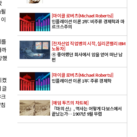
찼
속될
[마이클 로버츠(Michael Roberts)]
 이
인플레이션 이론 2부: 비주류 경제학과 마
르크스주의
제를
[전자산업 직업병의 시작, 실리콘밸리 IBM
노동자]
가까
④ 좋아했던 회사에서 암을 얻어 떠난 남
장했
편
[마이클 로버츠(Michael Roberts)]
시켰
인플레이션 이론 1부: 주류 경제학
 글
우크
[애덤 투즈의 차트북]
받침
『마의 산』, 역사는 어떻게 다보스에서
끝났는가… 1907년 9월 무렵