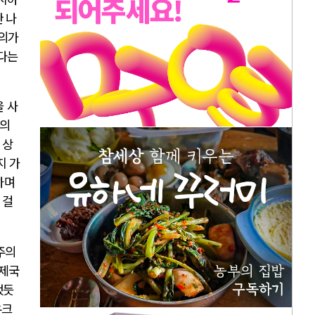
 나
주의가
다는
 사
의
 상
지 가
하며
 걸
주의
 제국
했듯
우크