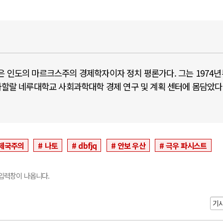
ik)은 인도의 마르크스주의 경제학자이자 정치 평론가다. 그는 1974
자와할랄 네루대학교 사회과학대학 경제 연구 및 계획 센터에 몸담았다
제국주의
나토
dbfjq
안보 우산
극우 파시스트
입력창이 나옵니다.
기