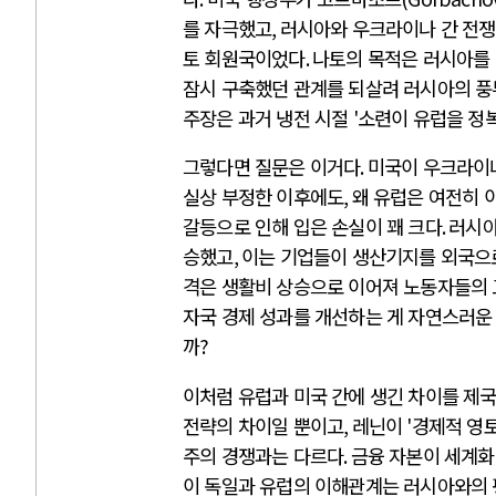
를 자극했고
,
러시아와 우크라이나 간 전쟁
토 회원국이었다
.
나토의 목적은 러시아를
잠시 구축했던 관계를 되살려 러시아의 풍
주장은 과거 냉전 시절
'
소련이 유럽을 정
그렇다면 질문은 이거다
.
미국이 우크라이나
실상 부정한 이후에도
,
왜 유럽은 여전히 
갈등으로 인해 입은 손실이 꽤 크다
.
러시아
승했고
,
이는 기업들이 생산기지를 외국으
격은 생활비 상승으로 이어져 노동자들의
자국 경제 성과를 개선하는 게 자연스러운
까
?
이처럼 유럽과 미국 간에 생긴 차이를 제국
전략의 차이일 뿐이고
,
레닌이
'
경제적 영
주의 경쟁과는 다르다
.
금융 자본이 세계화
이 독일과 유럽의 이해관계는 러시아와의