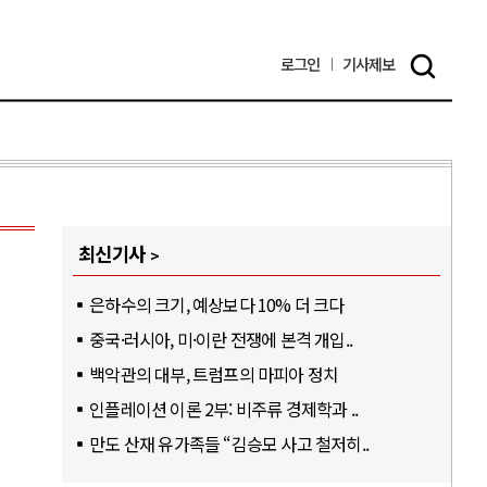
로그인
기사
제보
최신기사
은하수의 크기, 예상보다 10% 더 크다
중국·러시아, 미·이란 전쟁에 본격 개입..
백악관의 대부, 트럼프의 마피아 정치
인플레이션 이론 2부: 비주류 경제학과 ..
만도 산재 유가족들 “김승모 사고 철저히..