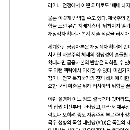
라이나 전쟁에서 어떤 의미로도
'
패배
'
하지
물론 이렇게 반박할 수도 있다
.
제국주의 
협을 느낀 유럽 지배계층이
'
뒤처지지 않기
재정적자 확대나 복지 지출 삭감을 러시아
세계화된 금융자본은 재정적자 확대에 반
시키면 자본주의 체제의 정당성이 흔들릴 
확대라면 금융자본의 반발은 약화될 수 있
도 이런 맥락에서 이해할 수 있다
.
마찬가지
감이나 전후 복지국가의 잔재 해체에 대한
요한 군비 확충을 위해 러시아의 위협을 
이런 설명에 어느 정도 설득력이 있더라도
의 집권 이전부터 나타났고
,
따라서 재무장
력보다 오히려 중도 자유주의 부르주아 
극우 성향의 독일 대안당
(AfD)
은 독일의 