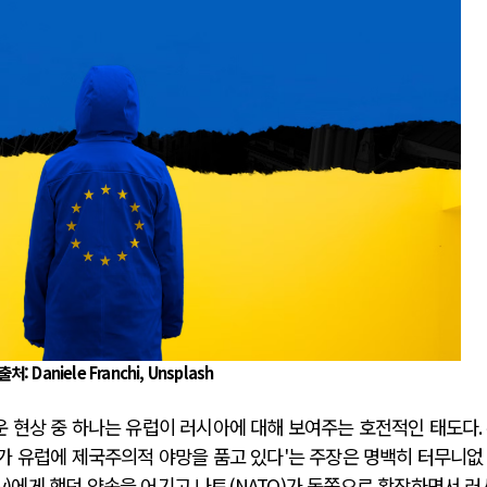
아-우크라이나 전쟁
중동 위기
우크라이나, 대리전의 역..
호르무즈 갈등 격화, 트럼프 정치·
론 협력 직후, 러시아..
호르무즈 해협 통행료를 철회한
지원 2027년까지 공..
이란, 호르무즈 해협 봉쇄 선택
크, 에스토니아, 네덜란..
트럼프, 이란 압박수단 한계 직
모 공습 주고받아…민간 ..
하마스, 가자 통치권 이양으로 휴
출처: Daniele Franchi, Unsplash
 현상 중 하나는 유럽이 러시아에 대해 보여주는 호전적인 태도다
.
가 유럽에 제국주의적 야망을 품고 있다
'
는 주장은 명백히 터무니없
v)
에게 했던 약속을 어기고 나토
(NATO)
가 동쪽으로 확장하면서 러