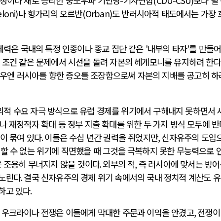
정이나 새로 승리한 중도우파 기민당
-
기사연합
(CDU-CSU)
보다 덜
loni)
나 헝가리의 오르반
(Orban)
도 반러시아적 태도에서는 가장 
세력은 국내의 특정 인종이나 종교 집단 같은
'
내부의 타자
'
를 만들
 조건 같은 문제에서 시선을 돌려 자본의 헤게모니를 유지하려 한다
우엔 러시아를 향한 증오를 조장함으로써 자본의 지배를 공고히 하
적 수요 자극 방식으로 유럽 경제를 위기에서 구해내지 못하면서 
 재정적자 확대 등 정부 지출 확대를 위한 두 가지 방식 모두에 
이 묶여 있다
.
이들은 수십 년간 권력을 쥐었지만
,
신자유주의 도입
피할 수 없는 위기에 직면했을 때 그것을 극복하지 못한 무능력으로 
 조용히 무너지지 않을 것이다
.
외부의 적
,
즉 러시아에 맞서는 방
 노린다
.
결국 신자유주의 경제 위기 속에서의 국내 정치적 계산도 
하고 있다
.
.
우크라이나 전쟁은 이들에게 막대한 주문과 이익을 안겼고
,
전쟁이