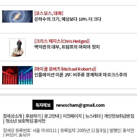
[코스모스, 대화]
은하수의 크기, 예상보다 10% 더 크다
[크리스 헤지스(Chris Hedges)]
백악관의 대부, 트럼프의 마피아 정치
[마이클 로버츠(Michael Roberts)]
인플레이션 이론 2부: 비주류 경제학과 마르크스주의
독자제보
newscham@gmail.com
참세상소개
|
후원하기
|
광고안내
|
이전페이지
|
뉴스레터
|
개인정보취급방침
|
청소년 보호책임:홍석만
참세상 등록번호: 서울 아 00111 | 등록일자: 2005년 11월 8일 | 발행인: 홍석만
| 편집인: 홍석만