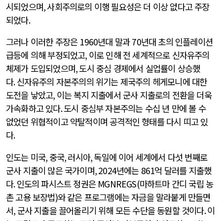
시되었으며
,
사회주의로의 이행 필요성은 더 이상 없다고 주장
되었다
.
그러나 이러한 주장은
1960
년대 말과
70
년대 초의 인플레이션
급등에 의해 부정되었고
,
이로 인해 전 세계적으로 신자유주의
체제가 도입되었으며
,
도시 중심 경제에서 실업률이 상승했
다
.
신자유주의 자본주의의 위기는 제국주의 헤게모니에 대한
도전을 낳았고
,
이는 복지 지출에서 군사 지출로의 전환을 더욱
가속화하고 있다
.
도시 중심부 자본주의는 수십 년 만에 볼 수
없었던 위협적이고 약탈적이며 공격적인 형태를 다시 띠고 있
다
.
인도는 미국
,
중국
,
러시아
,
독일에 이어 세계에서 다섯 번째로
군사 지출이 많은 국가이며
, 2024
년에는
861
억 달러를 지출했
다
.
인도의 파시스트 정권은
MGNREGS(
마하트마 간디 국립 농
촌 고용 보장법
)
와 같은 프로그램에는 자금을 말라붙게 만들면
서
,
군사 지출을 끌어올리기 위해 모든 수단을 동원할 것이다
.
이