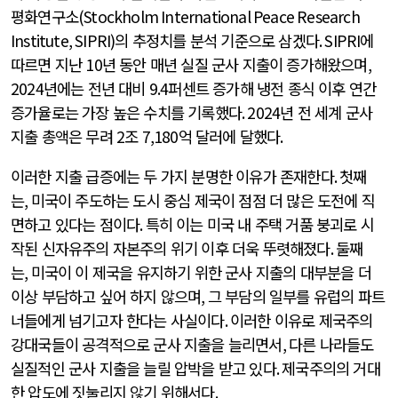
평화연구소
(Stockholm International Peace Research
Institute, SIPRI)
의 추정치를 분석 기준으로 삼겠다
. SIPRI
에
따르면 지난
10
년 동안 매년 실질 군사 지출이 증가해왔으며
,
2024
년에는 전년 대비
9.4
퍼센트 증가해 냉전 종식 이후 연간
증가율로는 가장 높은 수치를 기록했다
. 2024
년 전 세계 군사
지출 총액은 무려
2
조
7,180
억 달러에 달했다
.
이러한 지출 급증에는 두 가지 분명한 이유가 존재한다
.
첫째
는
,
미국이 주도하는 도시 중심 제국이 점점 더 많은 도전에 직
면하고 있다는 점이다
.
특히 이는 미국 내 주택 거품 붕괴로 시
작된 신자유주의 자본주의 위기 이후 더욱 뚜렷해졌다
.
둘째
는
,
미국이 이 제국을 유지하기 위한 군사 지출의 대부분을 더
이상 부담하고 싶어 하지 않으며
,
그 부담의 일부를 유럽의 파트
너들에게 넘기고자 한다는 사실이다
.
이러한 이유로 제국주의
강대국들이 공격적으로 군사 지출을 늘리면서
,
다른 나라들도
실질적인 군사 지출을 늘릴 압박을 받고 있다
.
제국주의의 거대
한 압도에 짓눌리지 않기 위해서다
.