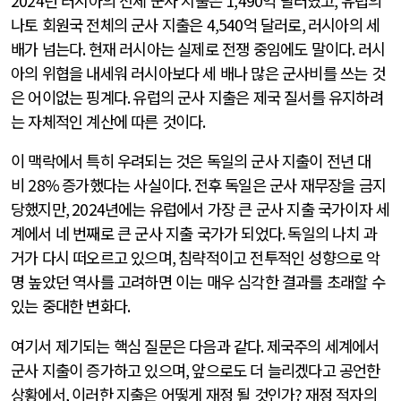
2024
년 러시아의 전체 군사 지출은
1,490
억 달러였고
,
유럽의
나토 회원국 전체의 군사 지출은
4,540
억 달러로
,
러시아의 세
배가 넘는다
.
현재 러시아는 실제로 전쟁 중임에도 말이다
.
러시
아의 위협을 내세워 러시아보다 세 배나 많은 군사비를 쓰는 것
은 어이없는 핑계다
.
유럽의 군사 지출은 제국 질서를 유지하려
는 자체적인 계산에 따른 것이다
.
이 맥락에서 특히 우려되는 것은 독일의 군사 지출이 전년 대
비
28%
증가했다는 사실이다
.
전후 독일은 군사 재무장을 금지
당했지만
, 2024
년에는 유럽에서 가장 큰 군사 지출 국가이자 세
계에서 네 번째로 큰 군사 지출 국가가 되었다
.
독일의 나치 과
거가 다시 떠오르고 있으며
,
침략적이고 전투적인 성향으로 악
명 높았던 역사를 고려하면 이는 매우 심각한 결과를 초래할 수
있는 중대한 변화다
.
여기서 제기되는 핵심 질문은 다음과 같다
.
제국주의 세계에서
군사 지출이 증가하고 있으며
,
앞으로도 더 늘리겠다고 공언한
상황에서
,
이러한 지출은 어떻게 재정 될 것인가
?
재정 적자의