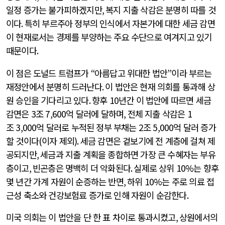
일정 증가는 불가피하겠지만
,
복지 지출 삭감은 분명히 따를 것
이다
.
특히 부르주아 정부의 인식에서 자본가에 대한 세금 감면
이 현재로서는 경제를 부양하는 주요 수단으로 여겨지고 있기
때문이다
.
이 점은 도널드 트럼프가
“
아름답고 위대한 법안
”
이라 부르는
재정안에서 분명히 드러난다
.
이 법안은 현재 의회를 통과해 상
원 승인을 기다리고 있다
.
향후
10
년간 이 법안에 따르면 세금
감면은
3
조
7,600
억 달러에 달하며
,
전체 지출 삭감은
1
조
3,000
억 달러로 누적된 정부 부채는
2
조
5,000
억 달러 증가
할 것이다
(
이자 제외
).
세금 감면은 겉보기에 전 계층에 걸쳐 제
공되지만
,
세금과 지출 계획을 종합하면 가장 큰 수혜자는 부유
층이고
,
빈곤층은 명백히 더 악화된다
.
실제로 상위
10%
는 향후
몇 년간 가계 자원이 순증하는 반면
,
하위
10%
는 주로 의료 접
근성 축소와 건강보험료 증가로 인해 자원이 순감한다
.
미국 의회는 이 법안을 단 한 표 차이로 통과시켰고
,
상원에서의