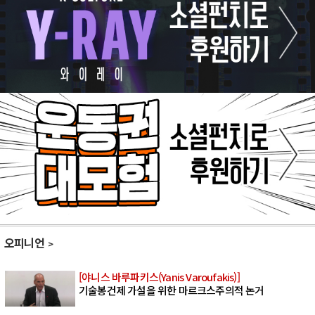
오피니언
[야니스 바루파키스(Yanis Varoufakis)]
기술봉건제 가설을 위한 마르크스주의적 논거