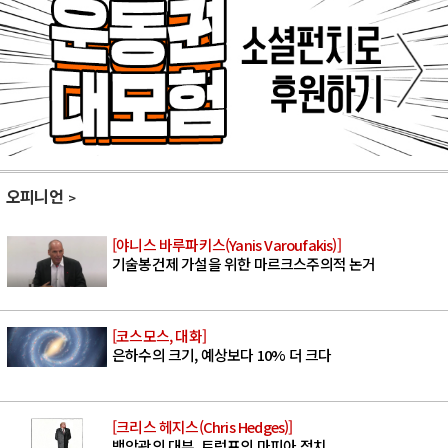
오피니언
[야니스 바루파키스(Yanis Varoufakis)]
기술봉건제 가설을 위한 마르크스주의적 논거
[코스모스, 대화]
은하수의 크기, 예상보다 10% 더 크다
[크리스 헤지스(Chris Hedges)]
백악관의 대부, 트럼프의 마피아 정치