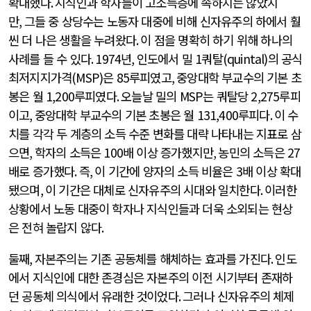
확대했다
.
지식인과 학자들이 고소득층에 속하지는 않았지
만
,
그들 중 상당수는 노동자 대중에 비해 신자유주의 하에서 훨
씬 더 나은 생활을 누려왔다
.
이 점을 명확히 하기 위해 하나의
사례를 들 수 있다
. 1974
년
,
인도에서 밀
1
쿼탈
(quintal)
의 공식
최저지지가격
(MSP)
은
85
루피였고
,
중앙대학 부교수의 기본 초
봉은 월
1,200
루피였다
.
오늘날 밀의
MSP
는 쿼탈당
2,275
루피
이고
,
중앙대학 부교수의 기본 초봉은 월
131,400
루피다
.
이 수
치를 각각 두 계층의 소득 수준 변화를 대략 나타내는 지표로 삼
으면
,
학자의 소득은
100
배 이상 증가했지만
,
농민의 소득은
27
배로 증가했다
.
즉
,
이 기간에 양자의 소득 비율은
3
배 이상 확대
됐으며
,
이 기간은 대체로 신자유주의 시대와 일치한다
.
이러한
상황에서 노동 대중이 학자나 지식인들과 더욱 소외되는 현상
은 전혀 놀랍지 않다
.
둘째
,
자본주의는 기존 공동체를 해체하는 효과를 가진다
.
인도
에서 지식인에 대한 존경심은 자본주의 이전 시기부터 존재하
던 공동체 의식에서 유래한 것이었다
.
그러나 신자유주의 체제