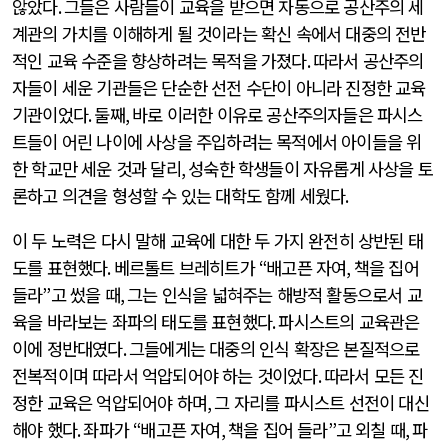
않았다
.
그들은 사람들이 교육을 받으면 자동으로 공산주의 세
계관의 가치를 이해하게 될 것이라는 확신 속에서 대중의 전반
적인 교육 수준을 향상하려는 목적을 가졌다
.
따라서 공산주의
자들이 세운 기관들은 단순한 선전 수단이 아니라 진정한 교육
기관이었다
.
둘째
,
바로 이러한 이유로 공산주의자들은 파시스
트들이 어린 나이에 사상을 주입하려는 목적에서 아이들을 위
한 학교만 세운 것과 달리
,
성숙한 학생들이 자유롭게 사상을 토
론하고 의견을 형성할 수 있는 대학도 함께 세웠다
.
이 두 노력은 다시 말해 교육에 대한 두 가지 완전히 상반된 태
도를 표현했다
.
베르톨트 브레히트가
“
배고픈 자여
,
책을 집어
들라
”
고 썼을 때
,
그는 인식을 넓혀주는 해방적 활동으로서 교
육을 바라보는 좌파의 태도를 표현했다
.
파시스트의 교육관은
이에 정반대였다
.
그들에게는 대중의 인식 확장은 본질적으로
전복적이며 따라서 억압되어야 하는 것이었다
.
따라서 모든 진
정한 교육은 억압되어야 하며
,
그 자리를 파시스트 선전이 대신
해야 했다
.
좌파가
“
배고픈 자여
,
책을 집어 들라
”
고 외칠 때
,
파