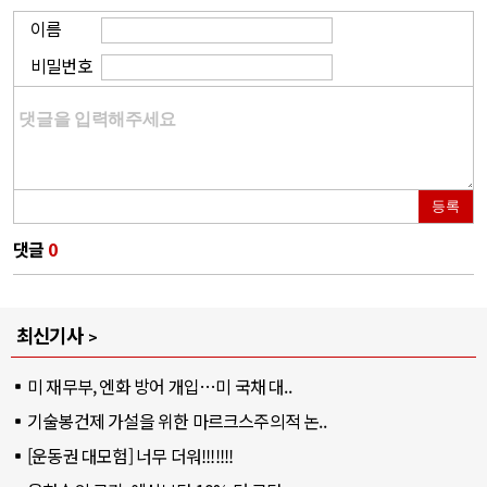
이름
비밀번호
등록
댓글
0
최신기사
미 재무부, 엔화 방어 개입…미 국채 대..
기술봉건제 가설을 위한 마르크스주의적 논..
[운동권 대모험] 너무 더워!!!!!!!