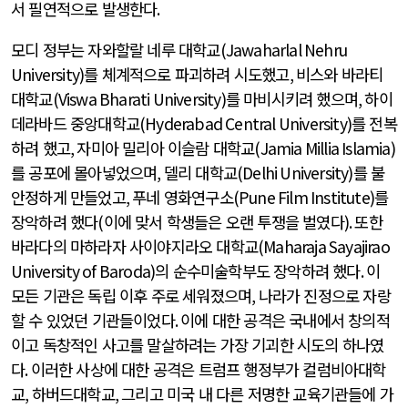
서 필연적으로 발생한다
.
모디 정부는 자와할랄 네루 대학교
(Jawaharlal Nehru
University)
를 체계적으로 파괴하려 시도했고
,
비스와 바라티
대학교
(Viswa Bharati University)
를 마비시키려 했으며
,
하이
데라바드 중앙대학교
(Hyderabad Central University)
를 전복
하려 했고
,
자미아 밀리아 이슬람 대학교
(Jamia Millia Islamia)
를 공포에 몰아넣었으며
,
델리 대학교
(Delhi University)
를 불
안정하게 만들었고
,
푸네 영화연구소
(Pune Film Institute)
를
장악하려 했다
(
이에 맞서 학생들은 오랜 투쟁을 벌였다
).
또한
바라다의 마하라자 사이야지라오 대학교
(Maharaja Sayajirao
University of Baroda)
의 순수미술학부도 장악하려 했다
.
이
모든 기관은 독립 이후 주로 세워졌으며
,
나라가 진정으로 자랑
할 수 있었던 기관들이었다
.
이에 대한 공격은 국내에서 창의적
이고 독창적인 사고를 말살하려는 가장 기괴한 시도의 하나였
다
.
이러한 사상에 대한 공격은 트럼프 행정부가 컬럼비아대학
교
,
하버드대학교
,
그리고 미국 내 다른 저명한 교육기관들에 가