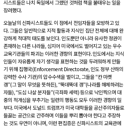
시스트들은 나치 독일에서 그랬던 것처럼 책을 불태우는 일을
장려했다
.
오늘날의 신파시스트들도 이 점에서 전임자들을 모방하고 있
다
.
그들은 일반적으로 지적 활동과 지식인 집단 전체에 대해 완
강하게 적대적 태도를 보인다. 인도뿐만 아니라 유사한 정권이
존재하는 다른 나라들
,
심지어 미국에서도 벌어지고 있는 우수
교육기관들의 파괴는 이러한 경향의 표현이다
.
인도에서는 지식
인들이 자유롭게 자기 생각을 표현하는 것을 두려워하게 만들
기 위해 집행국
(Enforcement Directorate,
인도 정부 산하의
강력한 수사 기관
)
의 압수수색을 벌이고
,
그들을
“
칸 마켓
갱
”(
그 말이 무엇을 뜻하든
), “
뚝데뚝데 갱
”(
나라를 해체하려는
자들
), “
도심 나살 분자들
”(
극좌파 세력
)
등으로 낙인찍으며 대
중의 적개심을 부추기는 일련의 행동도 모두 이러한 경향의 일
부다
.
미국에서 도널드 트럼프가 미국 대학들을 공산주의자들로
들끓는 공간으로 간주하며 이들을 뿌리 뽑아야 한다고 주장하
는 것도 우연이 아니며
,
이런 편집증은 신파시스트의 교육관에