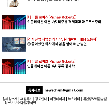
[마이클 로버츠(Michael Roberts)]
인플레이션 이론 2부: 비주류 경제학과 마르크스주의
[전자산업 직업병의 시작, 실리콘밸리 IBM 노동자]
④ 좋아했던 회사에서 암을 얻어 떠난 남편
[마이클 로버츠(Michael Roberts)]
인플레이션 이론 1부: 주류 경제학
독자제보
newscham@gmail.com
참세상소개
|
후원하기
|
광고안내
|
이전페이지
|
뉴스레터
|
개인정보취급방침
|
청소년 보호책임:홍석만