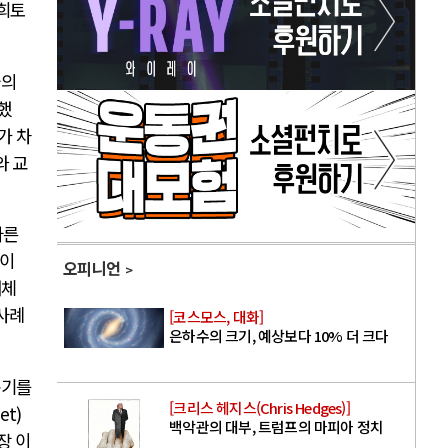
 희토
국의
했
가 차
와 교
다른
문이
오피니언
대체
사례
[코스모스, 대화]
은하수의 크기, 예상보다 10% 더 크다
동기를
[크리스 헤지스(Chris Hedges)]
et)
백악관의 대부, 트럼프의 마피아 정치
장 이