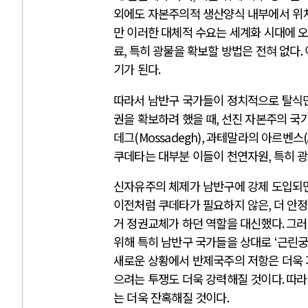
외에도 자본주의적 생산양식 내부에서 위
만 이러한 대체적 수요는 세계화 시대에 
료
,
특히 광물을 확보할 방법은 전혀 없다
.
기가 된다
.
따라서 남반구 국가들이 정치적으로 탈식
권을 확보하려 했을 때
,
선진 자본주의 국가
데그
(Mossadegh),
과테말라의 아르벤스
쿠데타는 대부분 이들이 천연자원
,
특히 광
신자유주의 체제가 남반구에 강제 도입되
이전처럼 쿠데타가 필요하지 않은
,
더 안
거 정권교체가 하던 역할을 대신했다
.
그러
위해 특히 남반구 국가들을 상대로
‘
근린
새로운 상황에서 반제국주의 저항은 더욱
으려는 투쟁도 더욱 강력해질 것이다
.
따라
는 더욱 잔혹해질 것이다
.