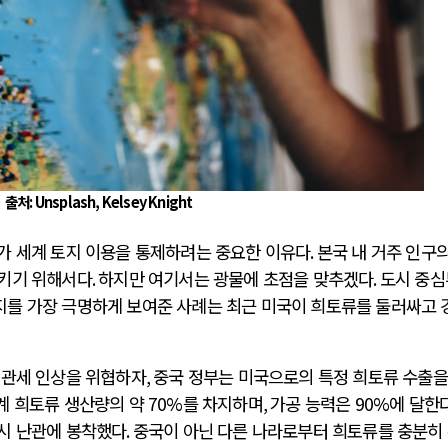
출처: Unsplash, Kelsey Knight
가 세계 토지 이용을 통제하려는 중요한 이유다
.
본국 내 거주 인구의
시키기 위해서다
.
하지만 여기서는 광물에 초점을 맞추겠다
.
도시 중심
를 가장 극명하게 보여준 사례는 최근 미국이 희토류를 둘러싸고 
 관세 인상을 위협하자
,
중국 정부는 미국으로의 특정 희토류 수출을
계 희토류 생산량의 약
70%
를 차지하며
,
가공 능력은
90%
에 달한
시 난관에 봉착했다
.
중국이 아닌 다른 나라로부터 희토류를 충분히