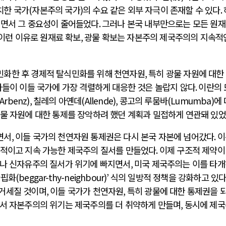
치한 국가
(
자본주의 국가
)
의 수요 같은 외부 자극이 존재할 수 있다
.
오면서 그 중요성이 줄어들었다
.
그러나 본국 내부만으로는 모든 원재
이런 이유로 원재료 확보
,
광물 확보는 자본주의 제국주의의 지속적
민화한 후 경제적 탈식민화를 위해 천연자원
,
특히 광물 자원에 대한
들이 이들 국가에 가장 격렬하게 대응한 것은 놀랍지 않다
.
이란의 
(Arbenz),
칠레의 아옌데
(Allende),
콩고의 루뭄바
(Lumumba)
에
물 자원에 대한 통제를 장악하려 했던 계획과 밀접하게 연관돼 있
면서
,
이들 국가의 천연자원 통제권은 다시 본국 자본에 넘어갔다
.
이
정적이고 지속 가능한 제국주의 질서를 만들었다
.
이제 구조적 제약이
나 신자유주의 질서가 위기에 빠지면서
,
미국 제국주의는 이를 타
궁핍화
(beggar-thy-neighbour)’
식의 일방적 정책을 강화하고 있
 거세질 것이며
,
이들 국가가 천연자원
,
특히 광물에 대한 통제권을 
서 자본주의의 위기는 제국주의를 더 취약하게 만들며
,
동시에 제