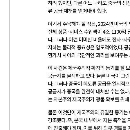
하려 했지만
,
다른 어느 나라도 중국의 생
류 공급 재개를 얻어내야 했다
.
여기서 주목해야 할 점은
, 2024
년 미국의
전체 상품
·
서비스 수입액이
4
조
1100
억 
다
.
그러나 이런 미미한 비율에도 전자
·
자
지하는 물리적 중요성은 압도적이었다
.
공
환가치 사이의 극단적인 괴리를 보여주는
이 사건은 제국주의적 확장의 동기를 잘 
공급지를 물색하고 있다
.
물론 미국이 그린
다
.
그러나 중국이 희토류 공급을 일시적으
공급지가 중국을 완전히 대체할 수는 없다
는 자본주의 제국주의가 광물 확보를 위해
물론 이것만이 제국주의의 유일한 동기는
강조했다
.
즉
,
본국 내부에서 자본 축적을 
에 진출해야 하며
,
이를 위해 외부 영토를