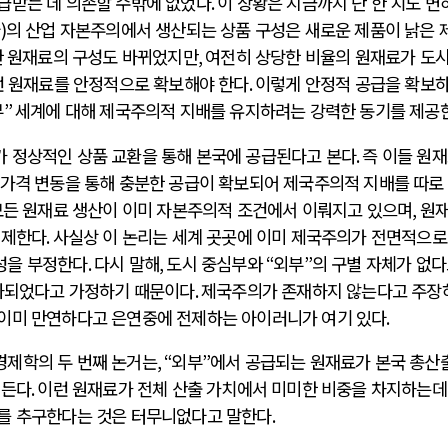
급받는 데 의존할 수밖에 없었다
.
이 상황은 지금까지 단 한 치도 변
국
)
의 산업 자본주의에서 생산되는 상품 구성은 새로운 제품이 낡은 
한 원재료의 구성도 바뀌었지만
,
여전히 상당한 비율의 원재료가 도시
런 원재료를 안정적으로 확보해야 한다
.
이렇게 안정적 공급을 확보
부
”
세계에 대해 제국주의적 지배를 유지하려는 강력한 동기를 제공
전쟁
중동 위기
 정상적인 상품 교환을 통해 본국에 공급된다고 본다
.
즉 이들 원
가격 변동을 통해 충분한 공급이 확보되어 제국주의적 지배를 따로
전의 역..
호르무즈 갈등 격화, 트럼프 정치·경제 ..
모든 원재료 생산이 이미 자본주의적 조건에서 이뤄지고 있으며
,
원
러시아..
호르무즈 해협 통행료를 철회한 트럼프
전제한다
.
사실상 이 논리는 세계 곳곳에 이미 제국주의가 전면적으로
 공..
이란, 호르무즈 해협 봉쇄 선택한 배경
성을 부정한다
.
다시 말해
,
도시 중심부와
“
외부
”
의 구별 자체가 없
 네덜란..
트럼프, 이란 압박수단 한계 직면
화되었다고 가정하기 때문이다
.
제국주의가 존재하지 않는다고 주장
…민간 ..
하마스, 가자 통치권 이양으로 휴전 의지..
 이미 만연하다고 은연중에 전제하는 아이러니가 여기 있다
.
경제학의 두 번째 논거는
, “
외부
”
에서 공급되는 원재료가 본국 총산
 든다
.
이런 원재료가 전체 산출 가치에서 미미한 비중을 차지하는데
배를 추구한다는 것은 터무니없다고 말한다
.