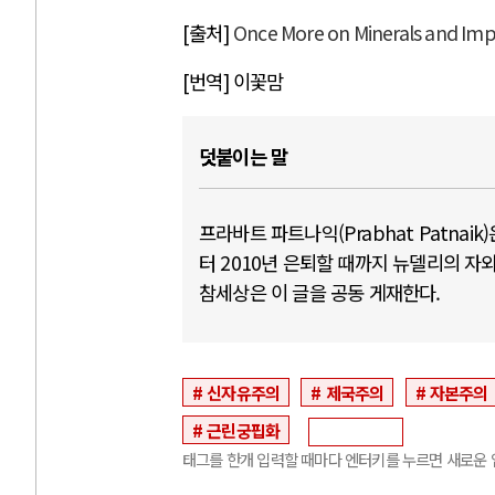
[
출처
]
Once More on Minerals and Imp
[
번역
]
이꽃맘
덧붙이는 말
프라바트 파트나익(Prabhat Patna
터 2010년 은퇴할 때까지 뉴델리의 
참세상은 이 글을 공동 게재한다.
신자유주의
제국주의
자본주의
근린궁핍화
태그를 한개 입력할 때마다 엔터키를 누르면 새로운 