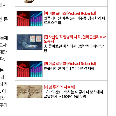
하지
[마이클 로버츠(Michael Roberts)]
인플레이션 이론 2부: 비주류 경제학과 마
인 동
르크스주의
[전자산업 직업병의 시작, 실리콘밸리 IBM
 통제
노동자]
모사
④ 좋아했던 회사에서 암을 얻어 떠난 남
편
 대한
었다
.
[마이클 로버츠(Michael Roberts)]
인플레이션 이론 1부: 주류 경제학
는
 과
개하기
[애덤 투즈의 차트북]
다
.
이
『마의 산』, 역사는 어떻게 다보스에서
끝났는가… 1907년 9월 무렵
되찾
국주의