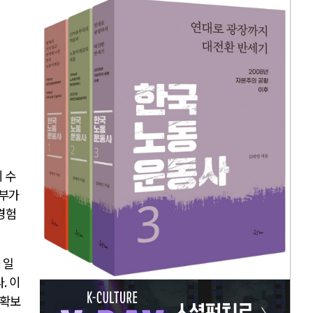
 수
부가
경험
 일
다
.
이
 확보