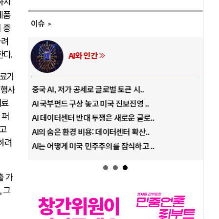
하지
제품
이슈
 중
하려
한다
.
AI와 인간
재료가
 행사
중국 AI, 저가 공세로 글로벌 토큰 시..
전쟁
재료
AI 국부펀드 구상 놓고 미국 진보진영 ..
EU
 퍼
AI 데이터센터 반대 투쟁은 새로운 글로..
나토
다고
AI의 숨은 환경 비용: 데이터센터 확산..
우크
하려
AI는 어떻게 미국 민주주의를 잠식하고 ..
러·
출 가
,
그