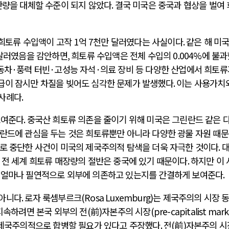
산량을 대체할 수준이 되지 않았다
.
결국 미국은 중국과 협상을 벌여
 희토류 수입액이 고작
1
억
7
천만 달러였다는 사실이다
.
같은 해 미
달러였음을 감안하면
,
희토류 수입액은 전체 수입의
0.004%
에 불과
동차
·
풍력 터빈
·
고성능 자석
·
의료 장비 등 다양한 산업에서 희토류
급이 잠시만 차질을 빚어도 심각한 문제가 발생했다
.
이는 사용가치
 사례다
.
보여준다
.
중국산 희토류 의존을 줄이기 위해 미국은 그린란드 같은 
란드에 관심을 두는 것은 희토류뿐만 아니라 다양한 광물 자원 때
로 중단한 사건이 미국의 제국주의적 탐색을 더욱 자극한 것이다
.
.
전 세계 희토류 매장량의 절반은 중국에 있기 때문이다
.
하지만 이 
 얼마나 필연적으로 외부에 의존하고 있는지를 간결하게 보여준다
.
 아니다
.
로자 룩셈부르크
(Rosa Luxemburg)
는 제국주의의 시장 
지속하려면 본국 외부의 전
(
前
)
자본주의 시장
(pre-capitalist mark
 제국주의적으로 합병할 필요가 있다고 주장했다
.
전
(
前
)
자본주의 시