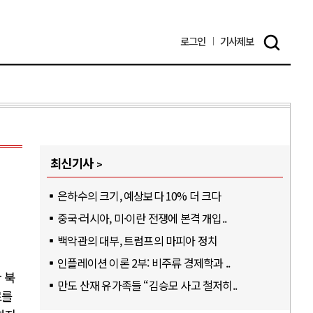
로그인
기사
제보
최신기사
은하수의 크기, 예상보다 10% 더 크다
중국·러시아, 미·이란 전쟁에 본격 개입..
백악관의 대부, 트럼프의 마피아 정치
인플레이션 이론 2부: 비주류 경제학과 ..
 북
만도 산재 유가족들 “김승모 사고 철저히..
료를