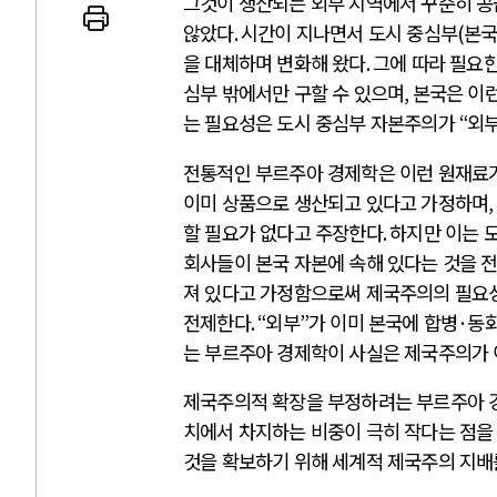
그것이 생산되는 외부 지역에서 꾸준히 공
않았다
.
시간이 지나면서 도시 중심부
(
본
을 대체하며 변화해 왔다
.
그에 따라 필요
심부 밖에서만 구할 수 있으며
,
본국은 이
는 필요성은 도시 중심부 자본주의가
“
외
 인간
러시아-우크라이나 
전통적인 부르주아 경제학은 이런 원재료가
이미 상품으로 생산되고 있다고 가정하며
,
세로 글로벌 토큰 시..
전쟁의 추상화: 우크라이나, 대리
할 필요가 없다고 주장한다
.
하지만 이는 
놓고 미국 진보진영 ..
EU·우크라이나 드론 협력 직후, 
회사들이 본국 자본에 속해 있다는 것을 
대 투쟁은 새로운 글로..
나토, 우크라 군사지원 2027년까지
져 있다고 가정함으로써 제국주의의 필요
용: 데이터센터 확산..
우크라이나, 덴마크, 에스토니아,
전제한다
. “
외부
”
가 이미 본국에 합병
·
동
 민주주의를 잠식하고 ..
러·우크라, 대규모 공습 주고받아
는 부르주아 경제학이 사실은 제국주의가
제국주의적 확장을 부정하려는 부르주아 
치에서 차지하는 비중이 극히 작다는 점을
것을 확보하기 위해 세계적 제국주의 지