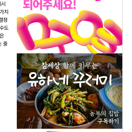
제시
환가치
결정
 수도
것은
 중